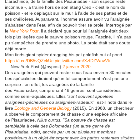
L'arachnide, de la famille des Pisauriadae - son espèce reste
inconnue -, a traîné hors de son étang Cleo - c'est le nom du
poisson - et le déplaçait sur le mur à l'aide de ses pattes et de
ses chélicères. Auparavant, l'homme assure avoir vu l'araignée
s'abaisser dans l'eau afin de pouvoir tirer sa proie. Interrogé par
le
New York Post
, il a déclaré que pour lui l'araignée était deux
fois plus légère que le pauvre poisson rouge. Fasciné, il n'a pas
pu s'empêcher de prendre une photo. La proie était sans doute
déjà morte.
Man finds giant spider dragging his pet goldfish out of pond
https://t.co/DB5vQZckUc
pic.twitter.com/XzIDZWovVk
— New York Post (@nypost)
2 janvier 2020
Des araignées qui peuvent rester sous l'eau environ 30 minutes
Les spécialistes diraient qu'un tel comportement n'est pas une
surprise : en effet, les araignées de la famille
des Pisauriadae, comprenant 48 genres, sont considérées
comme semi-aquatiques. Elles "
sont souvent appelées
araignées-pêcheuses ou araignées-radeaux
", est-il noté dans le
livre
Ecology and General Biology
(2015). En 1988, un chercheur
a observé le comportement de chasse d'une espèce africaine
de Pisauriadae,
Nilus curtus. "
Sa posture de chasse est
semblable à celle des Dolomedes (un autre genre de
Pisauriadae, ndlr), ancrée par un ou plusieurs membres
postérieurs à un objet émergent avec les pattes restantes situées