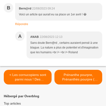
B
Bern@rd
22/08/2023 09:24
Voici un article qui aurait eu sa place un 1er avril ! 😂
Répondre
A
ANAB
22/08/2023 12:13
Sans doute Bern@rd , certains auraient pensé à une
blague. La nature a plus de potentiel et d'imagination
que les humains.<br /> <br /> Roland
< Les cornucopiens sont
Prénanthe pourpre,
parmi nous ! Des
Prénanthès pourpre (
exemples!!
Prenanthes purpurea) >
Hébergé par Overblog
Top articles