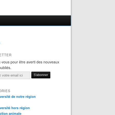
B
ETTER
-vous pour être averti des nouveaux
publiés.
ORIES
versité de notre région
versité hors région
ction animale