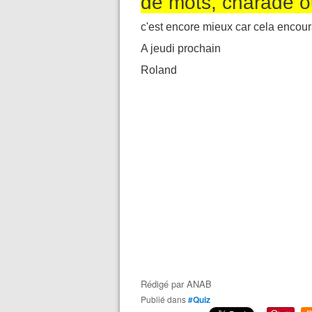
de mots, charade o
c'est encore mieux car cela encour
A jeudi prochain
Roland
Rédigé par
ANAB
Publié dans
#Quiz