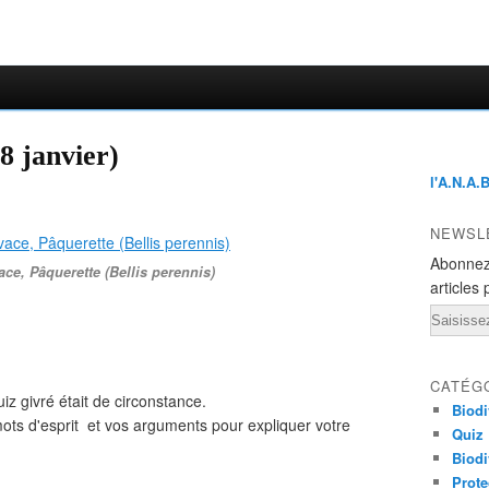
8 janvier)
l'A.N.A.
NEWSL
Abonnez
ace, Pâquerette (Bellis perennis)
articles 
Email
CATÉG
quiz givré était de circonstance.
Biodi
ts d'esprit et vos arguments pour expliquer votre
Quiz
Biodi
Prote