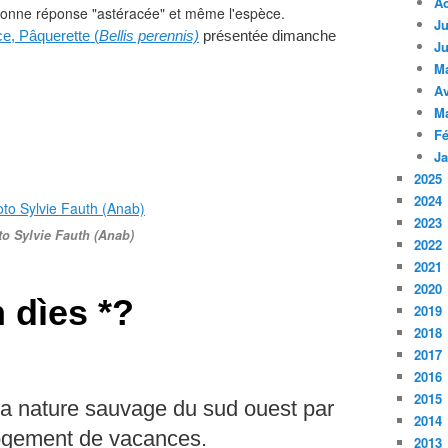
A
 bonne réponse "astéracée" et même l'espèce.
Ju
e, Pâquerette (
Bellis perennis)
présentée dimanche
Ju
M
Av
M
Fé
Ja
2025
2024
2023
o Sylvie Fauth (Anab)
2022
2021
2020
 dìes *?
2019
2018
2017
2016
2015
la
nature sauvage du sud ouest par
2014
 logement de vacances.
2013