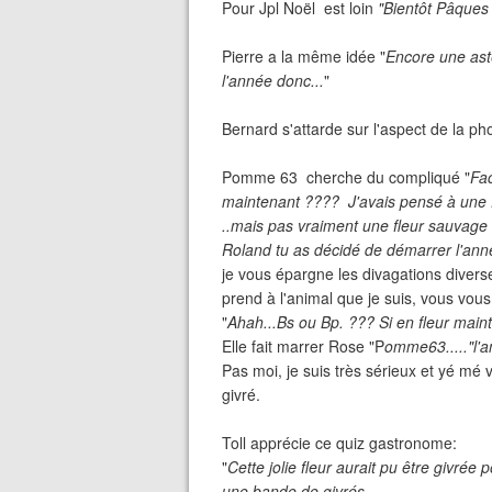
Pour Jpl Noël est loin
"Bientôt Pâques 
Pierre a la même idée "
Encore une asté
l'année donc...
"
Bernard s'attarde sur l'aspect de la pho
Pomme 63 cherche du compliqué "
Fac
maintenant ???? J'avais pensé à une fl
..mais pas vraiment une fleur sauvage 
Roland tu as décidé de démarrer l'anné
je vous épargne les divagations divers
prend à l'animal que je suis, vous vo
"
Ahah...Bs ou Bp. ??? Si en fleur maint
Elle fait marrer Rose "P
omme63....."l'
Pas moi, je suis très sérieux et yé m
givré.
Toll apprécie ce quiz gastronome:
"
Cette jolie fleur aurait pu être givr
une bande de givrés.