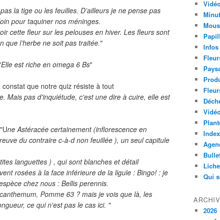
Vidéo
pas la tige ou les feuilles. D’ailleurs je ne pense pas
Minut
 loin pour taquiner nos méninges.
Mous
oir cette fleur sur les pelouses en hiver. Les fleurs sont
Papil
n que l’herbe ne soit pas traitée.
"
Infos
Fleur
"
Elle est riche en omega 6 Bs
"
Paysa
Produ
constat que notre quiz résiste à tout
Fleur
. Mais pas d'inquiétude, c'est une dire à cuire, elle est
Déch
Vidéo
Plant
 "U
ne Astéracée certainement (inflorescence en
Index
reuve du contraire c-à-d non feuillée ), un seul capitule
Agend
Bulle
etites languettes ) , qui sont blanches et détail
Lich
ent rosées à la face inférieure de la ligule : Bingo! : je
Qui 
espèce chez nous : Bellis perennis.
anthemum, Pomme 63 ? mais je vois que là, les
ARCHI
ngueur, ce qui n'est pas le cas ici. "
2026