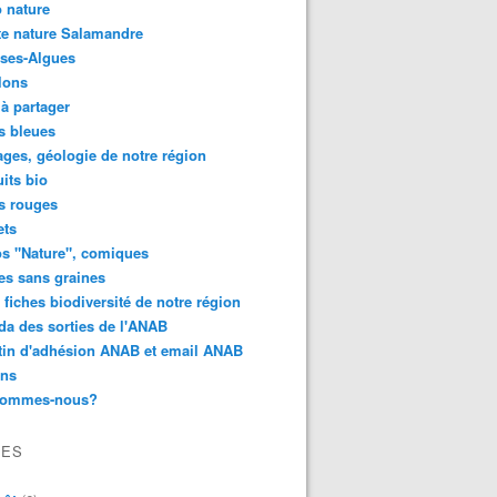
 nature
e nature Salamandre
ses-Algues
lons
 à partager
s bleues
ges, géologie de notre région
its bio
s rouges
ets
s "Nature", comiques
es sans graines
 fiches biodiversité de notre région
a des sorties de l'ANAB
tin d'adhésion ANAB et email ANAB
ens
sommes-nous?
VES