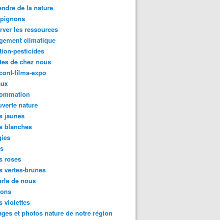
ndre de la nature
pignons
rver les ressources
gement climatique
tion-pesticides
tes de chez nous
conf-films-expo
aux
ommation
verte nature
s jaunes
s blanches
gies
es
s roses
s vertes-brunes
rle de nous
ions
s violettes
ges et photos nature de notre région