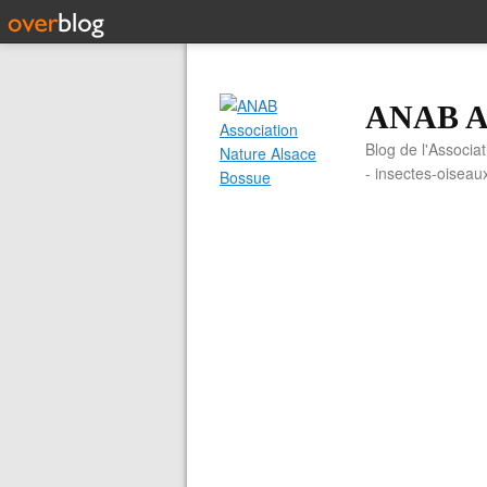
ANAB As
Blog de l'Associa
- insectes-oiseau