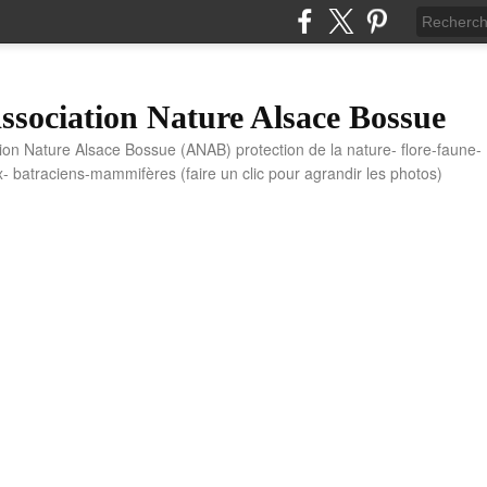
sociation Nature Alsace Bossue
tion Nature Alsace Bossue (ANAB) protection de la nature- flore-faune-
x- batraciens-mammifères (faire un clic pour agrandir les photos)