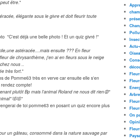
peut être
."
Appre
cham
racée, élégante sous le givre et doit fleurir toute
prése
Chan
Pollu
to "C'est déjà une belle photo ! Et un quiz givré !"
Insec
Actu-
ile,une astéracée....mais ensuite ??? En fleur
Oise
eur de chrysanthème, j'en ai en fleurs sous le neige
Cons
chez nous ..
décou
e très fort
."
Fleur
es de Pomme63 très en verve car ensuite elle s'en
Fleur
us rendez compte!
Ener
enant plutôt Bp mais l'animal Roland ne nous dit rien😡
"
Arbr
animal"
🤣🤣"
Fleur
é vengerai de toi pomme63 en posant un quiz encore plus
Fleur
On pa
Opin
Fleur
ée pour un gâteau, consommé dans la nature sauvage par
Paysa