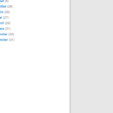
oût
(6)
illet
(28)
in
(26)
ai
(27)
ril
(29)
ars
(31)
vrier
(33)
nvier
(31)