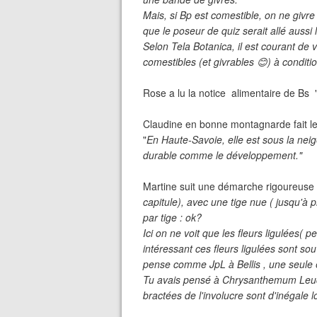
Mais, si Bp est comestible, on ne givre 
que le poseur de quiz serait allé aussi
Selon Tela Botanica, il est courant de v
comestibles (et givrables 😊) à conditio
Rose a lu la notice alimentaire de Bs 
Claudine en bonne montagnarde fait le 
"
En Haute-Savoie, elle est sous la neige
durable comme le développement."
Martine suit une démarche rigoureuse
capitule), avec une tige nue ( jusqu'à p
par tige : ok?
Ici on ne voit que les fleurs ligulées( p
intéressant ces fleurs ligulées sont souv
pense comme JpL à Bellis , une seule 
Tu avais pensé à Chrysanthemum Leuc
bractées de l'involucre sont d'inégale lo