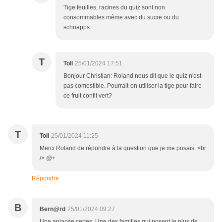
Tige feuilles, racines du quiz sont non
consommables même avec du sucre ou du
schnapps
T
Toll
25/01/2024 17:51
Bonjour Christian: Roland nous dit que le quiz n'est
pas comestible. Pourrait-on utiliser la tige pour faire
ce fruit confit vert?
T
Toll
25/01/2024 11:25
Merci Roland de répondre à la question que je me posais. <br
/> @+
Répondre
B
Bern@rd
25/01/2024 09:27
Une apiacée certes. Une des familles qui posent le plus de