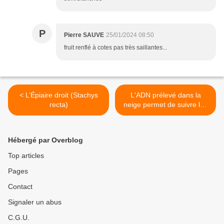
P
Pierre SAUVE
25/01/2024 08:50
fruit renflé à cotes pas très saillantes...
< L’Épiaire droit (Stachys
L'ADN prélevé dans la
recta)
neige permet de suivre les
animaux les plus
insaisissables >
Hébergé par Overblog
Top articles
Pages
Contact
Signaler un abus
C.G.U.