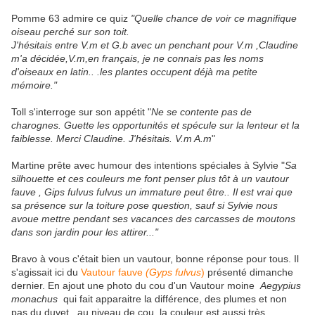
Pomme 63
admire ce quiz
"Quelle chance de voir ce magnifique
oiseau perché sur son toit.
J'hésitais entre V.m et G.b avec un penchant pour V.m ,Claudine
m'a décidée,V.m,en français, je ne connais pas les noms
d'oiseaux en latin.. .les plantes occupent déjà ma petite
mémoire."
Toll s'interroge sur son appétit "
Ne se contente pas de
charognes. Guette les opportunités et spécule sur la lenteur et la
faiblesse. Merci Claudine. J'hésitais. V.m A.m
"
Martine prête avec humour des intentions spéciales à Sylvie "
Sa
silhouette et ces couleurs me font penser plus tôt à un vautour
fauve , Gips fulvus fulvus un immature peut être.. Il est vrai que
sa présence sur la toiture pose question, sauf si Sylvie nous
avoue mettre pendant ses vacances des carcasses de moutons
dans son jardin pour les attirer..."
Bravo à vous c'était bien un vautour, bonne réponse pour tous. Il
s'agissait ici du
Vautour fauve
(Gyps fulvus
)
présenté dimanche
dernier.
En ajout une photo du cou d'un Vautour moine
Aegypius
monachus
qui fait apparaitre la différence, des plumes et non
pas du duvet, au niveau de cou, la couleur est aussi très