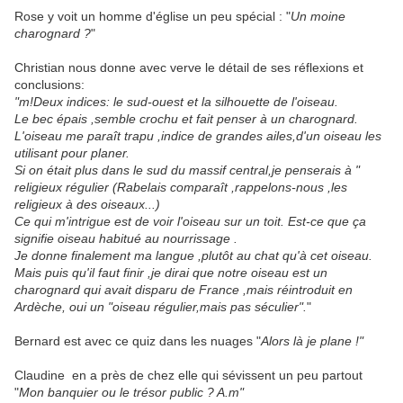
Rose y voit un homme d'église un peu spécial : "
Un moine
charognard ?
"
Christian nous donne avec verve le détail de ses réflexions et
conclusions:
"m!Deux indices: le sud-ouest et la silhouette de l'oiseau.
Le bec épais ,semble crochu et fait penser à un charognard.
L'oiseau me paraît trapu ,indice de grandes ailes,d'un oiseau les
utilisant pour planer.
Si on était plus dans le sud du massif central,je penserais à "
religieux régulier (Rabelais comparaît ,rappelons-nous ,les
religieux à des oiseaux...)
Ce qui m'intrigue est de voir l'oiseau sur un toit. Est-ce que ça
signifie oiseau habitué au nourrissage .
Je donne finalement ma langue ,plutôt au chat qu'à cet oiseau.
Mais puis qu'il faut finir ,je dirai que notre oiseau est un
charognard qui avait disparu de France ,mais réintroduit en
Ardèche, oui un "oiseau régulier,mais pas séculier".
"
Bernard est avec ce quiz dans les nuages "
Alors là je plane !"
Claudine en a près de chez elle qui sévissent un peu partout
"
Mon banquier ou le trésor public ? A.m"