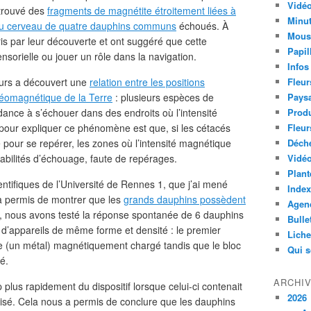
Vidéo
 trouvé des
fragments de magnétite étroitement liées à
Minut
 du cerveau de quatre dauphins communs
échoués. À
Mous
pris par leur découverte et ont suggéré que cette
Papil
nsorielle ou jouer un rôle dans la navigation.
Infos
urs a découvert une
relation entre les positions
Fleur
éomagnétique de la Terre
: plusieurs espèces de
Paysa
dance à s’échouer dans des endroits où l’intensité
Produ
pour expliquer ce phénomène est que, si les cétacés
Fleur
 pour se repérer, les zones où l’intensité magnétique
Déch
babilités d’échouage, faute de repérages.
Vidéo
Plant
ntifiques de l’Université de Rennes 1, que j’ai mené
Index
a permis de montrer que les
grands dauphins possèdent
Agend
e, nous avons testé la réponse spontanée de 6 dauphins
Bulle
s d’appareils de même forme et densité : le premier
Lich
me (un métal) magnétiquement chargé tandis que le bloc
Qui 
é.
ARCHI
lus rapidement du dispositif lorsque celui-ci contenait
2026
sé. Cela nous a permis de conclure que les dauphins