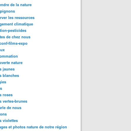
ndre de la nature
pignons
rver les ressources
gement climatique
tion-pesticides
tes de chez nous
conf-films-expo
aux
ommation
verte nature
s jaunes
s blanches
gies
es
s roses
s vertes-brunes
rle de nous
ions
s violettes
ges et photos nature de notre région