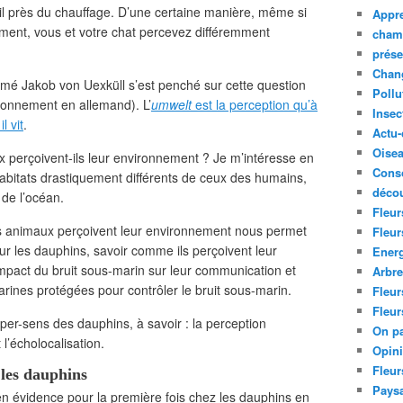
il près du chauffage. D’une certaine manière, même si
Appre
ent, vous et votre chat percevez différemment
cham
prése
Chan
mé Jakob von Uexküll s’est penché sur cette question
Pollu
ironnement en allemand). L’
umwelt
est la perception qu’à
Insec
l vit
.
Actu-
Oise
 perçoivent-ils leur environnement ? Je m’intéresse en
Cons
’habitats drastiquement différents de ceux des humains,
décou
 de l’océan.
Fleur
 animaux perçoivent leur environnement nous permet
Fleur
r les dauphins, savoir comme ils perçoivent leur
Ener
mpact du bruit sous-marin sur leur communication et
Arbr
rines protégées pour contrôler le bruit sous-marin.
Fleur
Fleur
per-sens des dauphins, à savoir : la perception
On pa
l’écholocalisation.
Opin
Fleur
les dauphins
Paysa
n évidence pour la première fois chez les dauphins en