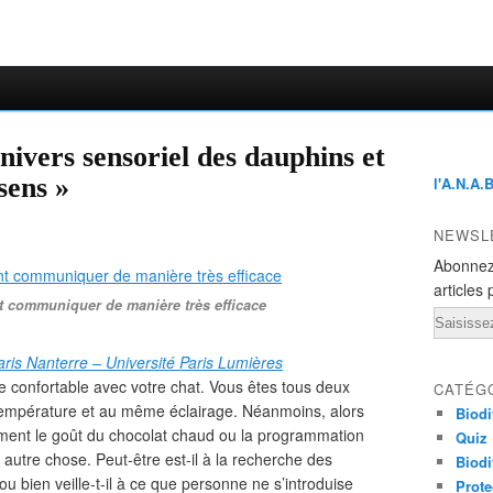
nivers sensoriel des dauphins et
sens »
l'A.N.A.
NEWSL
Abonnez
articles 
 communiquer de manière très efficace
Email
aris Nanterre – Université Paris Lumières
 confortable avec votre chat. Vous êtes tous deux
CATÉG
mpérature et au même éclairage. Néanmoins, alors
Biodi
ment le goût du chocolat chaud ou la programmation
Quiz
r autre chose. Peut-être est-il à la recherche des
Biodi
ou bien veille-t-il à ce que personne ne s’introduise
Prote