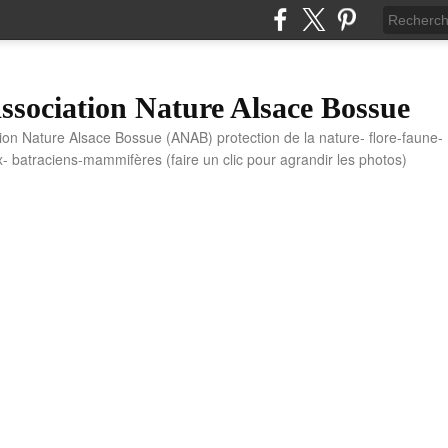
sociation Nature Alsace Bossue
tion Nature Alsace Bossue (ANAB) protection de la nature- flore-faune-
x- batraciens-mammifères (faire un clic pour agrandir les photos)