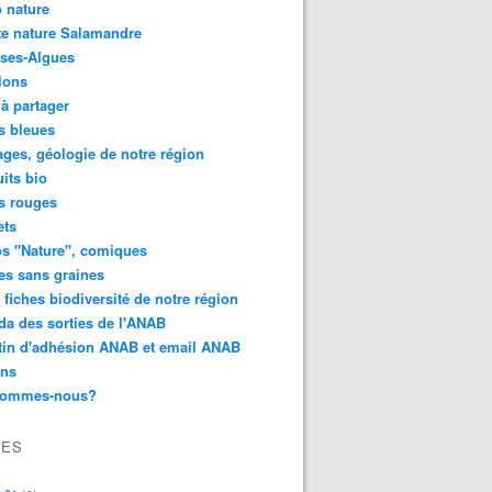
 nature
e nature Salamandre
ses-Algues
lons
 à partager
s bleues
ges, géologie de notre région
its bio
s rouges
ets
s "Nature", comiques
es sans graines
 fiches biodiversité de notre région
a des sorties de l'ANAB
tin d'adhésion ANAB et email ANAB
ens
sommes-nous?
VES