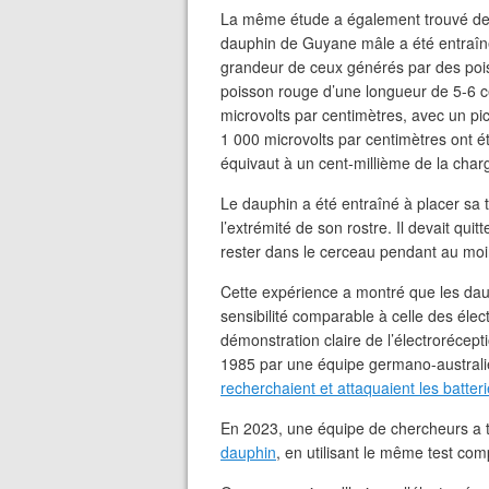
La même étude a également trouvé des
dauphin de Guyane mâle a été entraîné 
grandeur de ceux générés par des pois
poisson rouge d’une longueur de 5-6 c
microvolts par centimètres, avec un pi
1 000 microvolts par centimètres ont 
équivaut à un cent-millième de la char
Le dauphin a été entraîné à placer sa 
l’extrémité de son rostre. Il devait quit
rester dans le cerceau pendant au moi
Cette expérience a montré que les dau
sensibilité comparable à celle des éle
démonstration claire de l’électrorécept
1985 par une équipe germano-australi
recherchaient et attaquaient les batteri
En 2023, une équipe de chercheurs a 
dauphin
, en utilisant le même test co