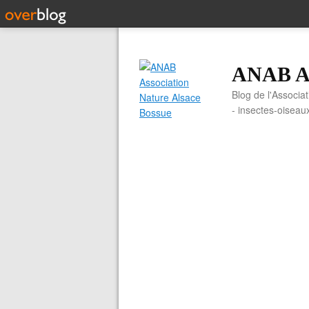
ANAB As
Blog de l'Associa
- insectes-oiseau