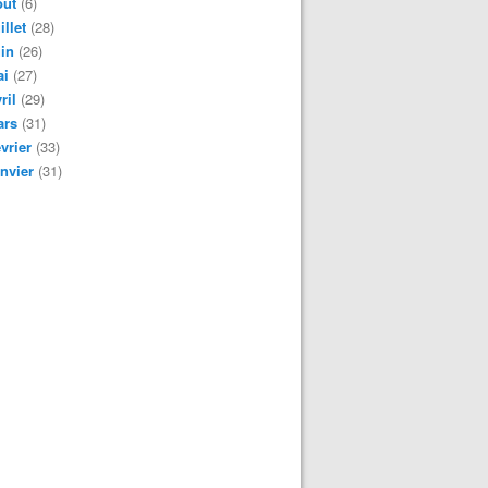
oût
(6)
illet
(28)
in
(26)
ai
(27)
ril
(29)
ars
(31)
vrier
(33)
nvier
(31)