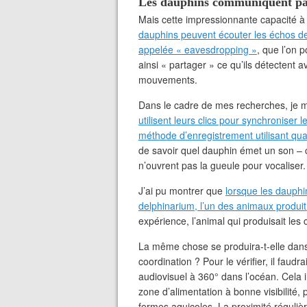
Les dauphins communiquent par 
Mais cette impressionnante capacité à « 
dauphins peuvent écouter les échos de
appelée « eavesdropping »
, que l’on p
ainsi « partager » ce qu’ils détectent
mouvements.
Dans le cadre de mes recherches, je m
utilisent leurs clics pour synchroniser
méthode d’enregistrement utilisant q
de savoir quel dauphin émet un son – c
n’ouvrent pas la gueule pour vocaliser.
J’ai pu montrer que
lorsque les dauph
delphinarium, l’un des animaux produit l
expérience, l’animal qui produisait les c
La même chose se produira-t-elle dans
coordination ? Pour le vérifier, il faud
audiovisuel à 360° dans l’océan. Cela 
zone d’alimentation à bonne visibilité
fermes aquicoles. La proximité régulièr