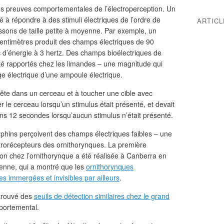
 preuves comportementales de l’électroperception. Un
à répondre à des stimuli électriques de l’ordre de
ARTIC
sons de taille petite à moyenne. Par exemple, un
entimètres produit des champs électriques de 90
c d’énergie à 3 hertz. Des champs bioélectriques de
été rapportés chez les limandes – une magnitude qui
ge électrique d’une ampoule électrique.
tête dans un cerceau et à toucher une cible avec
ter le cerceau lorsqu’un stimulus était présenté, et devait
ns 12 secondes lorsqu’aucun stimulus n’était présenté.
phins perçoivent des champs électriques faibles – une
ctrorécepteurs des ornithorynques. La première
ion chez l’ornithorynque a été réalisée à Canberra en
enne, qui a montré que les
ornithorynques
es immergées et invisibles par ailleurs
.
trouvé des
seuils de détection similaires chez le grand
mportemental.