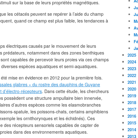
A
stimuli sur la base de leurs propriétés magnétiques.
Ju
ue les cétacés peuvent se repérer à l’aide du champ
Ju
équent, quand ce champ est plus faible, les tendances à
M
Av
M
Fé
ps électriques causés par le mouvement de leurs
Ja
ins prédateurs, notamment dans des zones benthiques
2025
te, sont capables de percevoir leurs proies via ces champs
2024
r diverses espèces aquatiques et semi-aquatiques.
2023
2022
a été mise en évidence en 2012 pour la première fois.
2021
rissales glabres » du rostre des dauphins de Guyane
2020
t d’électro-récepteurs
. Dans cette étude, les chercheurs
2019
es possèdent une structure ampullaire bien innervée,
2018
ullaires d’autres espèces comme les elasmobranches
2017
poissons-spatule, les poissons-chats, certains amphibiens
2016
exemple les ornithorynques et les échidnés). Ces
2015
e des récepteurs sensoriels capables de capter de
2014
s proies dans des environnements aquatiques.
2013