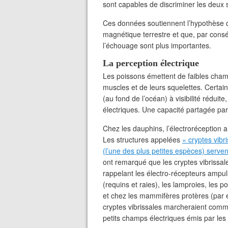
sont capables de discriminer les deux 
Ces données soutiennent l’hypothèse q
magnétique terrestre et que, par cons
l’échouage sont plus importantes.
La perception électrique
Les poissons émettent de faibles cham
muscles et de leurs squelettes. Certa
(au fond de l’océan) à visibilité rédui
électriques. Une capacité partagée pa
Chez les dauphins, l’électroréception 
Les structures appelées
« cryptes vib
(l’une des plus petites espèces) serven
ont remarqué que les cryptes vibrissal
rappelant les électro-récepteurs amp
(requins et raies), les lamproies, les 
et chez les mammifères protères (par 
cryptes vibrissales marcheraient comm
petits champs électriques émis par le