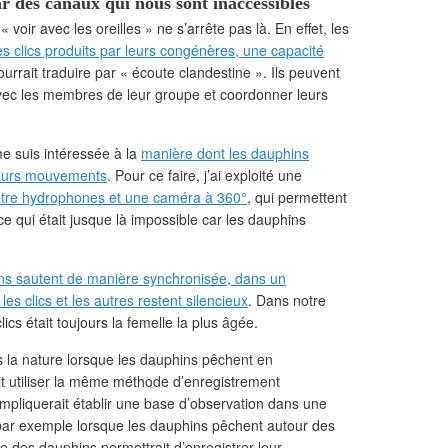
des canaux qui nous sont inaccessibles
voir avec les oreilles » ne s’arrête pas là. En effet, les
s clics produits par leurs congénères, une capacité
ourrait traduire par « écoute clandestine ». Ils peuvent
 avec les membres de leur groupe et coordonner leurs
e suis intéressée à la
manière dont les dauphins
 leurs mouvements
. Pour ce faire, j’ai exploité une
uatre hydrophones et une caméra à 360°
, qui permettent
e qui était jusque là impossible car les dauphins
ins sautent de manière synchronisée, dans un
es clics et les autres restent silencieux
. Dans notre
lics était toujours la femelle la plus âgée.
 la nature lorsque les dauphins pêchent en
rait utiliser la même méthode d’enregistrement
impliquerait établir une base d’observation dans une
, par exemple lorsque les dauphins pêchent autour des
e des dauphins permettrait d’enregistrer leur