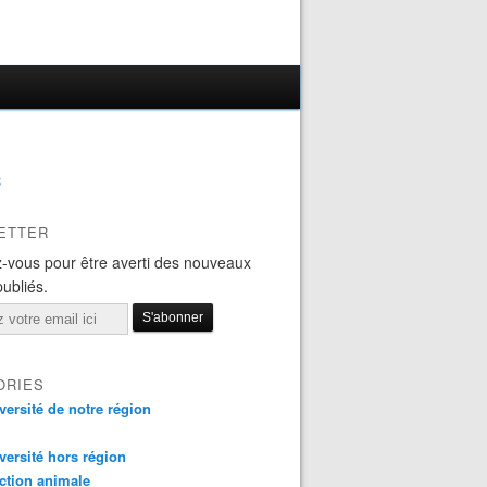
B
ETTER
-vous pour être averti des nouveaux
publiés.
ORIES
versité de notre région
versité hors région
ction animale