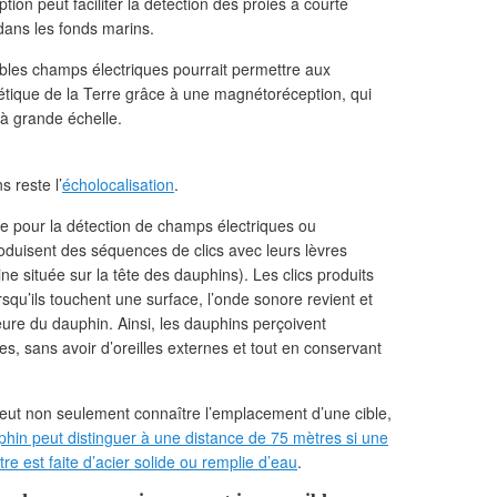
tion peut faciliter la détection des proies à courte
 dans les fonds marins.
aibles champs électriques pourrait permettre aux
tique de la Terre grâce à une magnétoréception, qui
 à grande échelle.
s reste l’
écholocalisation
.
 que pour la détection de champs électriques ou
oduisent des séquences de clics avec leurs lèvres
ne située sur la tête des dauphins). Les clics produits
orsqu’ils touchent une surface, l’onde sonore revient et
eure du dauphin. Ainsi, les dauphins perçoivent
, sans avoir d’oreilles externes et tout en conservant
peut non seulement connaître l’emplacement d’une cible,
hin peut distinguer à une distance de 75 mètres si une
e est faite d’acier solide ou remplie d’eau
.