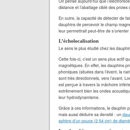
On pense aujourd’hui que l’électrorécep
distance et l’abattage ciblé des proies
En outre, la capacité de détecter de f
dauphins de percevoir le champ magné
leur permettrait peut-être de s’orienter
L’écholocalisation
Le sens le plus étudié chez les dauphin
Cette fois-ci, c’est un sens plus actif
magnétiques. En effet, les dauphins pr
phoniques (situées dans l’évent, la nari
sont très directionnels, vers l’avant. L
est perçue à travers la mâchoire inféri
extrêmement bien les ondes acoustiques
leur hydrodynamisme.
Grâce à ces informations, le dauphin 
mais aussi déduire sa densité : un
daup
sphère d’un pouce (2,54 cm) de diamètr