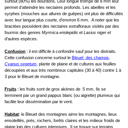
surtout (80%) les bourdons. Leur longue trompe de 8 mm leur
permet d’atteindre les nectaires profonds. Les abeilles et les
syrphes (mouches aux allures de guêpes) ont plus de difficultés
avec leur langue plus courte, d’environ 6 mm. A noter que les
bractées possèdent des nectaires extrafloraux visités par des
fourmis des genres
Myrmica eriolepidis
et
Lasius niger et
d’autres espèces.
Confusion
: il est difficile à confondre sauf pour les distraits.
Cette confusion concerne surtout le
Bleuet des champs,
Cyanus segetum
,
plante de plaine et de cultures aux feuilles
découpées et aux très nombreux capitules (30 à 40) contre 1 à
3 pour le Bleuet de montagne.
Fruits
: les fruits sont de gros akènes de 5 mm. Ils se
terminent par un grand pappus blanc (ou aigrette) plumeux qui
facilite leur dissémination par le vent.
Habitat
: le Bleuet des montagnes aime les montagnes, lieux
ensoleillés, prés, rochers, forêts claires et les milieux froids de
plaine loin des cultures intensives. Il se trouve sur terrains