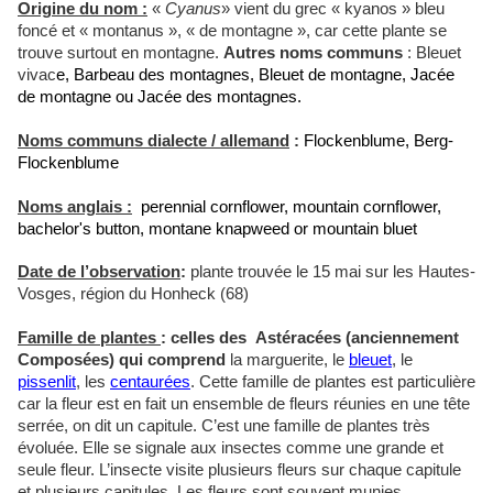
Origine du nom :
«
Cyanus
» vient du grec « kyanos » bleu
foncé et « montanus », « de montagne », car cette plante se
trouve surtout en montagne.
Autres noms communs
: Bleuet
vivac
e, Barbeau des montagnes, Bleuet de montagne, Jacée
de montagne ou Jacée des montagnes.
Noms communs dialecte / allemand
:
Flockenblume, Berg-
Flockenblume
Noms anglais :
perennial cornflower, mountain cornflower,
bachelor's button, montane knapweed or mountain bluet
Date de l’observation
:
plante trouvée le 15 mai sur les Hautes-
Vosges, région du Honheck (68)
Famille de plantes
: celles des Astéracées (anciennement
Composées) qui comprend
la marguerite, le
bleuet
, le
pissenlit
, les
centaurées
. Cette famille de plantes est particulière
car la fleur est en fait un ensemble de fleurs réunies en une tête
serrée, on dit un capitule. C’est une famille de plantes très
évoluée. Elle se signale aux insectes comme une grande et
seule fleur. L’insecte visite plusieurs fleurs sur chaque capitule
et plusieurs capitules. Les fleurs sont souvent munies