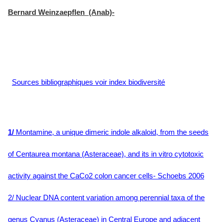
Bernard Weinzaepflen (Anab)-
Sources bibliographiques voir index biodiversité
1/
Montamine, a unique dimeric indole alkaloid, from the seeds
of Centaurea montana (Asteraceae), and its in vitro cytotoxic
activity against the CaCo2 colon cancer cells- Schoebs 2006
2/ Nuclear DNA content variation among perennial taxa of the
genus Cyanus (Asteraceae) in Central Europe and adjacent