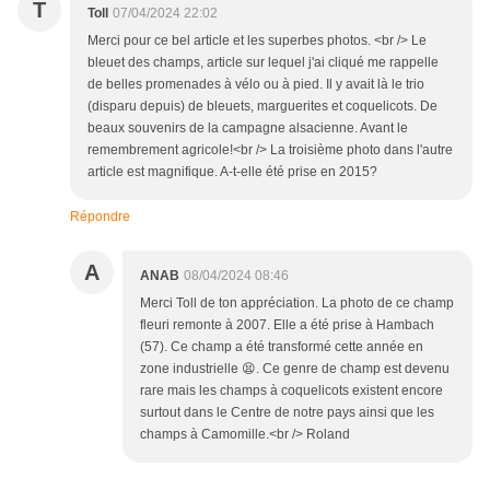
T
Toll
07/04/2024 22:02
Merci pour ce bel article et les superbes photos. <br /> Le
bleuet des champs, article sur lequel j'ai cliqué me rappelle
de belles promenades à vélo ou à pied. Il y avait là le trio
(disparu depuis) de bleuets, marguerites et coquelicots. De
beaux souvenirs de la campagne alsacienne. Avant le
remembrement agricole!<br /> La troisième photo dans l'autre
article est magnifique. A-t-elle été prise en 2015?
Répondre
A
ANAB
08/04/2024 08:46
Merci Toll de ton appréciation. La photo de ce champ
fleuri remonte à 2007. Elle a été prise à Hambach
(57). Ce champ a été transformé cette année en
zone industrielle 😫. Ce genre de champ est devenu
rare mais les champs à coquelicots existent encore
surtout dans le Centre de notre pays ainsi que les
champs à Camomille.<br /> Roland