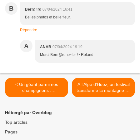
B
Bern@rd
07/04/2024 16:41
Belles photos et belle fleur.
Répondre
A
ANAB
07/04/2024 19:19
Merci Bern@rd ☺<br /> Roland
< Un géant parmi nos
À l’Alpe d’Huez, un festival
champignons :
transforme la montagne en
Langermannia gigantea
Disneyland >
Hébergé par Overblog
Top articles
Pages