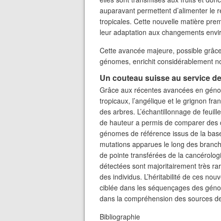
auparavant permettent d’alimenter le r
tropicales. Cette nouvelle matière prem
leur adaptation aux changements env
Cette avancée majeure, possible grâc
génomes, enrichit considérablement no
Un couteau suisse au service de
Grâce aux récentes avancées en génom
tropicaux, l’angélique et le grignon fr
des arbres. L’échantillonnage de feuil
de hauteur a permis de comparer des 
génomes de référence issus de la base 
mutations apparues le long des branch
de pointe transférées de la cancérolo
détectées sont majoritairement très ra
des individus. L’héritabilité de ces nou
ciblée dans les séquençages des génom
dans la compréhension des sources de l
Bibliographie