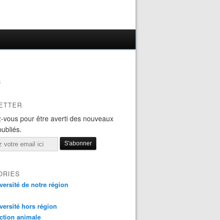
B
ETTER
-vous pour être averti des nouveaux
publiés.
ORIES
versité de notre région
versité hors région
ction animale