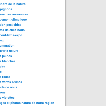
ndre de la nature
pignons
rver les ressources
gement climatique
tion-pesticides
tes de chez nous
conf-films-expo
aux
ommation
verte nature
s jaunes
s blanches
gies
es
s roses
s vertes-brunes
rle de nous
ions
s violettes
ges et photos nature de notre région