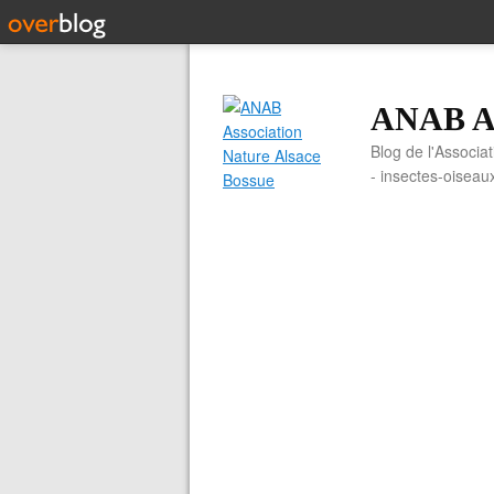
ANAB As
Blog de l'Associa
- insectes-oiseau