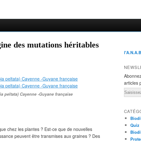
gine des mutations héritables
l'A.N.A.
NEWSL
Abonnez
articles 
Email
a peltata) Cayenne -Guyane française
CATÉG
Biodi
Quiz
tique chez les plantes ? Est-ce que de nouvelles
Biodi
issance peuvent être transmises aux graines ? Des
Prote