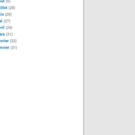
oût
(6)
illet
(28)
in
(26)
ai
(27)
ril
(29)
ars
(31)
vrier
(33)
nvier
(31)