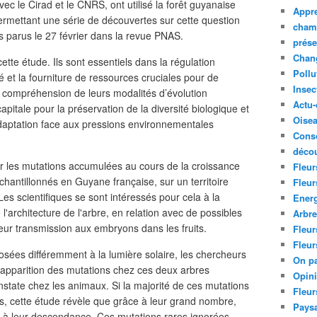
vec le Cirad et le CNRS, ont utilisé la forêt guyanaise
Appre
rmettant une série de découvertes sur cette question
cham
s parus le 27 février dans la revue PNAS.
prése
Chan
tte étude. Ils sont essentiels dans la régulation
Pollu
té et la fourniture de ressources cruciales pour de
Insec
ompréhension de leurs modalités d’évolution
Actu-
itale pour la préservation de la diversité biologique et
Oise
adaptation face aux pressions environnementales
Cons
décou
ifier les mutations accumulées au cours de la croissance
Fleur
chantillonnés en Guyane française, sur un territoire
Fleur
Les scientifiques se sont intéressés pour cela à la
Ener
 l'architecture de l'arbre, en relation avec de possibles
Arbr
leur transmission aux embryons dans les fruits.
Fleur
Fleur
ées différemment à la lumière solaire, les chercheurs
On pa
l'apparition des mutations chez ces deux arbres
Opin
nstate chez les animaux. Si la majorité de ces mutations
Fleur
es, cette étude révèle que grâce à leur grand nombre,
Paysa
nc à leur descendance. Ces mutations rares ignorées