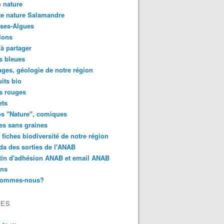
 nature
e nature Salamandre
ses-Algues
lons
 à partager
s bleues
ges, géologie de notre région
its bio
s rouges
ets
s "Nature", comiques
es sans graines
 fiches biodiversité de notre région
a des sorties de l'ANAB
tin d'adhésion ANAB et email ANAB
ens
sommes-nous?
VES