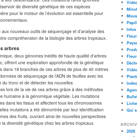
Vidéo
éservoir de diversité génétique de ces espèces
Minut
ière pour le moteur de l’évolution est essentielle pour
Mous
ironnementaux.
Papil
Infos
e aux nouveaux outils de séquençage et d’analyse des
Fleur
tre compréhension de la biologie des arbres tropicaux.
Paysa
s arbres
Produ
ique, deux génomes inédits de haute qualité d'arbres
Fleur
anc, offrent une exploration approfondie de la génétique
Déch
les dans 18 branches de ces arbres de plus de 40 mètres
Vidéo
données de séquençage de l’ADN de feuilles avec les
Plant
du tronc et de détecter les nouvelles
Index
es lors de la vie de ces arbres grâce à des méthodes
Agend
gie humaine à la génomique végétale. Les mutations
Bulle
res dans les tissus et affectent tous les chromosomes
Lich
velles mutations a été démontrée par leur identification
Qui 
es des fruits, ouvrant ainsi de nouvelles perspectives
a diversité génétique chez les arbres tropicaux.
ARCHI
2026