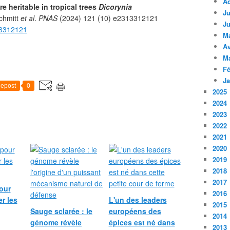
A
 heritable in tropical trees
Dicorynia
Ju
chmitt
et al
.
PNAS
(2024) 121 (10) e2313312121
Ju
13312121
M
Av
M
Fé
Ja
epost
0
2025
2024
2023
2022
2021
2020
2019
2018
2017
our
2016
r les
L'un des leaders
2015
Sauge sclarée : le
européens des
2014
génome révèle
épices est né dans
2013