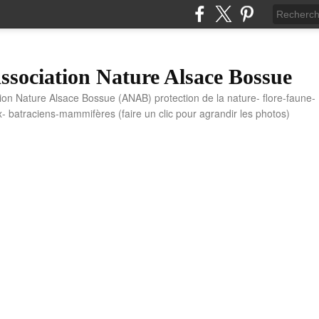
sociation Nature Alsace Bossue
tion Nature Alsace Bossue (ANAB) protection de la nature- flore-faune-
x- batraciens-mammifères (faire un clic pour agrandir les photos)