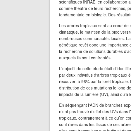
scientifiques INRAE, en collaboration a
comme théâtre de leurs recherches, pe
fondamentale en biologie. Des résultat
Les arbres tropicaux sont au cœur de ce
climatique, le maintien de la biodiversi
nombreuses communautés locales. La c
génétique revêt donc une importance cap
la recherche de solutions durables d’
auxquels ils sont confrontés.
L'objectif de cette étude était d'ident
par deux individus d'arbres tropicaux é
recouvert à 96% par la forêt tropicale. 
distribution de ces mutations le long de
impacts de la lumière (UV), ainsi qu’à 
En séquençant l'ADN de branches expos
n’ont pas trouvé d’effet des UVs dans 
tropicaux, contrairement à ce qu’on co
sont rares dans les tissus de ces arbr
elles sont transmises aux fruits et do