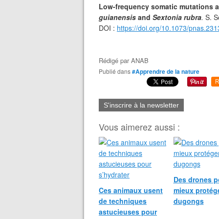
Low-frequency somatic mutations are
guianensis
and
Sextonia rubra
.
S. S
DOI :
https://doi.org/10.1073/pnas.23
Rédigé par
ANAB
Publié dans
#Apprendre de la nature
R
S'inscrire à la newsletter
Vous aimerez aussi :
Des drones p
Ces animaux usent
mieux protége
de techniques
dugongs
astucieuses pour