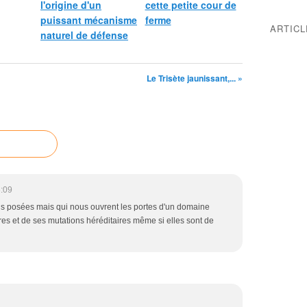
l'origine d'un
cette petite cour de
puissant mécanisme
ferme
ARTIC
naturel de défense
Le Trisète jaunissant,... »
:09
is posées mais qui nous ouvrent les portes d'un domaine
es et de ses mutations héréditaires même si elles sont de