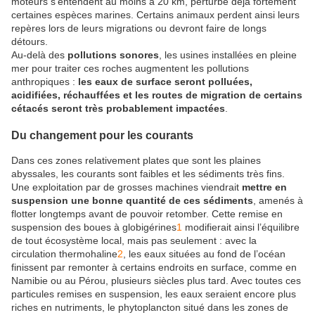
moteurs s’entendent au moins à 20 km, perturbe déjà fortement
certaines espèces marines. Certains animaux perdent ainsi leurs
repères lors de leurs migrations ou devront faire de longs
détours.
Au-delà des
pollutions sonores
, les usines installées en pleine
mer pour traiter ces roches augmentent les pollutions
anthropiques :
les eaux de surface seront polluées,
acidifiées, réchauffées et les routes de migration de certains
cétacés seront très probablement impactées
.
Du changement pour les courants
Dans ces zones relativement plates que sont les plaines
abyssales, les courants sont faibles et les sédiments très fins.
Une exploitation par de grosses machines viendrait
mettre en
suspension une bonne quantité de ces sédiments
, amenés à
flotter longtemps avant de pouvoir retomber. Cette remise en
suspension des boues à globigérines
1
modifierait ainsi l’équilibre
de tout écosystème local, mais pas seulement : avec la
circulation thermohaline
2
, les eaux situées au fond de l’océan
finissent par remonter à certains endroits en surface, comme en
Namibie ou au Pérou, plusieurs siècles plus tard. Avec toutes ces
particules remises en suspension, les eaux seraient encore plus
riches en nutriments, le phytoplancton situé dans les zones de