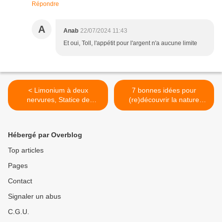
Répondre
A
Anab
22/07/2024 11:43
Et oui, Toll, l'appétit pour l'argent n'a aucune limite
< Limonium à deux
7 bonnes idées pour
nervures, Statice de
(re)découvrir la nature
Salmon, Statice de l'Ouest (
pendant les vacances ! >
Limonium binervosum)
Hébergé par Overblog
Top articles
Pages
Contact
Signaler un abus
C.G.U.