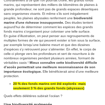
Contrairement à ce que l’on pourrait croire, les grands fonds
marins, qui représentent des milliers de kilomètres de plaines à
grande profondeur, ne sont pas de grands espaces désertiques
sans organismes vivants. Et même s’ils sont inégalement
peuplés, les plaines abyssales renferment une
biodiversité
marine d'une richesse insoupçonnée.
Des études tentent
aujourd’hui de déterminer comment les espèces des grands
fonds marins s’organisent pour coloniser une telle surface.
En guise d’illustration, on peut penser aux regroupements de
multiples formes de vie qui peuvent exister si loin sous la surface,
par exemple lorsqu’une baleine meurt et que des dizaines
d’espèces s’y retrouvent pour s’alimenter. En effet, le corps de
celle-ci plonge vers les profondeurs et sert de nourriture à de
nombreux organismes pendant plusieurs années, formant de
véritables oasis !
Mieux connaître cette biodiversité difficile
d’accès permettrait une meilleure reconnaissance de son
importance écologique.
Elle bénéficierait ainsi d’une meilleure
protection.
20 % des fonds marins ont été explorés mais
seulement 3 % des grands fonds (abyssaux)
Quels effets délétères subirait l’océan ?
Une biodiversité malmenée