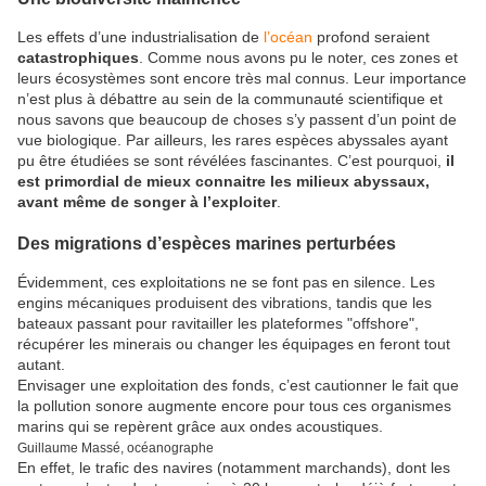
Les effets d’une industrialisation de
l’océan
profond seraient
catastrophiques
. Comme nous avons pu le noter, ces zones et
leurs écosystèmes sont encore très mal connus. Leur importance
n’est plus à débattre au sein de la communauté scientifique et
nous savons que beaucoup de choses s’y passent d’un point de
vue biologique. Par ailleurs, les rares espèces abyssales ayant
pu être étudiées se sont révélées fascinantes. C’est pourquoi,
il
est primordial de mieux connaitre les milieux abyssaux,
avant même de songer à l’exploiter
.
Des migrations d’espèces marines perturbées
Évidemment, ces exploitations ne se font pas en silence. Les
engins mécaniques produisent des vibrations, tandis que les
bateaux passant pour ravitailler les plateformes "offshore",
récupérer les minerais ou changer les équipages en feront tout
autant.
Envisager une exploitation des fonds, c’est cautionner le fait que
la pollution sonore augmente encore pour tous ces organismes
marins qui se repèrent grâce aux ondes acoustiques.
Guillaume Massé, océanographe
En effet, le trafic des navires (notamment marchands), dont les