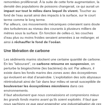
remontées prolifèrerait. À la suite de cette forte augmentation, la
densité des populations de poissons changerait, ce qui aurait un
impact sur tout le milieu dans lequel ils vivent.
Toucher au
fond de l’eau aurait ainsi des impacts à la surface, sur le court
terme comme le long terme.
Par ailleurs, ces mouvements mécaniques créeraient sans doute
des turbulences au niveau des courants à plusieurs milliers de
mètres sous la surface. En fonction de celles-ci, les couches
d’eau plus ou moins froides seraient amenées à se mélanger, et
ainsi à
réchauffer le fond de l’océan
.
Une libération de carbone
Les sédiments marins stockent une certaine quantité de carbone.
En les "labourant", ce
carbone retourne en suspension
, on
perturbe la biogéochimie (les bactéries) du sol. Par ailleurs, il
existe dans les fonds marins des zones avec des écosystèmes
qui évoluent en état d’anaérobie. L’exploitation des sols abyssaux
réintroduirait ainsi de l’air dans leur milieu et serait susceptible de
bouleverser les écosystèmes microbiens
dans ces
environnements.
Il faut absolument que nous connaissions et comprenions mieux
les grands fonds marins avant qu’ils soient exploités. Il faut que
nous sachions ce que peut engendrer une industrialisation de ces