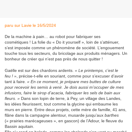
paru sur Lavie le 16/5/2024
De la machine à pain… au robot pour fabriquer ses
cosmétiques ! La folie du « Do it yourself », loin de s’atténuer,
s’est imposée comme un phénomène de société. L’engouement
touche tous les secteurs, du bricolage aux produits ménagers. Un
bonheur de créer qui n’est pas près de nous quitter !
Gaëlle est sur des chardons ardents.
« Le printemps, c’est le
feu ! »
, précise-t-elle en souriant, comme pour s’excuser d’avoir
tant à faire.
« En ce moment, je prépare mes buttes de culture
pour recevoir les semis à venir. Je dois aussi m’occuper de mes
infusions, faire le sirop d’acacia, fabriquer les sels de bain aux
fleurs. »
Dans son lopin de terre, à Pey, un village des Landes,
les idées fleurissent, tout comme la glycine qui embaume les
murs en pierre. Entre deux projets, cette mère de famille, 41 ans,
flâne dans la campagne alentour, musarde jusqu’aux
barthes
(« prairies marécageuses », en gascon) de l’Adour, le fleuve du
Bassin aquitain.