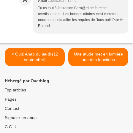
Anab
13/09/2024 19:45
Tu as tout à fait raison Bern@rd de faire cet
avertissement.. Les bonnes affaires c'est comme la
nourriture, cela attire les requins de "tous poils"<br />
Roland
< Quiz Anab du jeudi (12
Une étude met en lumière
septembre)
une des fonctions
biologiques de l’herbe-aux-
chats >
Hébergé par Overblog
Top articles
Pages
Contact
Signaler un abus
C.G.U.