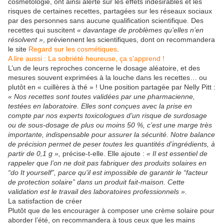
cosmétologie, ont ainsi alerté sur les effets indésirables et les
risques de certaines recettes, partagées sur les réseaux sociaux
par des personnes sans aucune qualification scientifique. Des
recettes qui suscitent
« davantage de problèmes qu’elles n’en
résolvent »
, préviennent les scientifiques, dont on recommandera
le site
Regard sur les cosmétiques
.
A lire aussi :
La sobriété heureuse, ça s'apprend !
L’un de leurs reproches concerne le dosage aléatoire, et des
mesures souvent exprimées à la louche dans les recettes… ou
plutôt en « cuillères à thé » ! Une position partagée par Nelly Pitt :
« Nos recettes sont toutes validées par une pharmacienne,
testées en laboratoire. Elles sont conçues avec la prise en
compte par nos experts toxicologues d’un risque de surdosage
ou de sous-dosage de plus ou moins 50 %, c’est une marge très
importante, indispensable pour assurer la sécurité. Notre balance
de précision permet de peser toutes les quantités d’ingrédients, à
partir de 0,1 g »,
précise-t-elle. Elle ajoute :
« Il est essentiel de
rappeler que l’on ne doit pas fabriquer des produits solaires en
“do It yourself”, parce qu’il est impossible de garantir le “facteur
de protection solaire” dans un produit fait-maison. Cette
validation est le travail des laboratoires professionnels ».
La satisfaction de créer
Plutôt que de les encourager à composer une crème solaire pour
aborder l’été, on recommandera à tous ceux que les mains