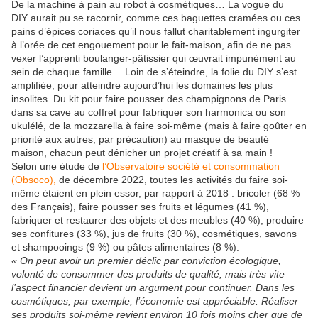
De la machine à pain au robot à cosmétiques… La vogue du
DIY aurait pu se racornir, comme ces baguettes cramées ou ces
pains d’épices coriaces qu’il nous fallut charitablement ingurgiter
à l’orée de cet engouement pour le fait-maison, afin de ne pas
vexer l’apprenti boulanger-pâtissier qui œuvrait impunément au
sein de chaque famille… Loin de s’éteindre, la folie du DIY s’est
amplifiée, pour atteindre aujourd’hui les domaines les plus
insolites. Du kit pour faire pousser des champignons de Paris
dans sa cave au coffret pour fabriquer son harmonica ou son
ukulélé, de la mozzarella à faire soi-même (mais à faire goûter en
priorité aux autres, par précaution) au masque de beauté
maison, chacun peut dénicher un projet créatif à sa main !
Selon une étude de
l’Observatoire société et consommation
(Obsoco),
de décembre 2022, toutes les activités du faire soi-
même étaient en plein essor, par rapport à 2018 : bricoler (68 %
des Français), faire pousser ses fruits et légumes (41 %),
fabriquer et restaurer des objets et des meubles (40 %), produire
ses confitures (33 %), jus de fruits (30 %), cosmétiques, savons
et shampooings (9 %) ou pâtes alimentaires (8 %).
« On peut avoir un premier déclic par conviction écologique,
volonté de consommer des produits de qualité, mais très vite
l’aspect financier devient un argument pour continuer. Dans les
cosmétiques, par exemple, l’économie est appréciable. Réaliser
ses produits soi-même revient environ 10 fois moins cher que de