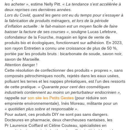
les acheter »
, estime Nelly Pitt.
« La tendance s’est accélérée à
deux reprises ces dernières années.
Lors du Covid, quand les gens ont eu du temps pour s’essayer à
la fabrication de produits ménagers, et lors de la période
d’inflation actuelle : le fait-maison est un moyen facile de faire
baisser la facture de ses courses »
, souligne Lucas Lefebvre,
cofondateur de la Fourche, magasin en ligne de vente de
produits bio et écologiques, fonctionnant sur adhésion. En 2023,
son rayon Entretien a connu une croissance de plus de 50 %,
portée par les produits bruts : bicarbonate de soude, savon noir,
savon de Marseille.
Attention danger !
Cette résolution de confectionner des produits « propres », sans
composés pétrochimiques nocifs, rejetés dans les eaux usées,
polluant les terres et les nappes phréatiques, est l’un des ressorts
de cette pratique.
« Quarante pour cent des cosmétiques
industriels contiennent au moins un perturbateur endocrinien »,
rappelle sur
son site les Petits Gestes
(pour réduire son
empreinte environnementale), Inès Moreau, militante pour un
« quotidien plus sobre et responsable »
.
Pour autant, ces produits DIY ne sont pas sans dangers.
Docteures en pharmacie, deux chercheuses nantaises, les
Pr Laurence Coiffard et Céline Couteau, spécialistes en