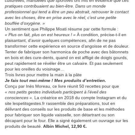
culturelles, manuelles que sportives ont mis en évidence que ces
pratiques contribuaient au bien-être. Dans un monde
professionnel qui tend a être un peu abstrait, retrouver le contact
avec les choses, être en prise avec le réel, c’est une petite
bouffée d’oxygène. »
Un sentiment que Philippe Moati résume par cette formule :
« Plus on fait, plus on est heureux ! »
À condition, précise-t-il en
plaisantant, d’avoir quelques compétences, afin de ne pas
transformer cette expérience en source d’angoisse et de douleur.
Tenter de fabriquer son harmonica de poche avec des bâtonnets
en bois et des cure-dents, quand on est affligé de doigts gourds,
peut rapidement se révéler être un calvaire. Et pas seulement
pour les oreilles du voisinage…
Trois livres pour mettre la main à la pâte
Je fais tout moi-même ! Mes produits d’entretien.
Conçu par Inès Moreau, ce livre réunit 50 recettes pour que
« nos petits gestes individuels participent à l’éveil des
consciences ».
La créatrice en 2018 du compte Instagram et du
site lespetitsgestes.fr rassemble des préparations, tout en
délivrant des conseils sur les produits de base et les méthodes
pour fabriquer son liquide vaisselle, son détartrant ou son
décapant pour le four. Elle a signé également un ouvrage sur les
produits de beauté.
Albin Michel, 12,90 €.