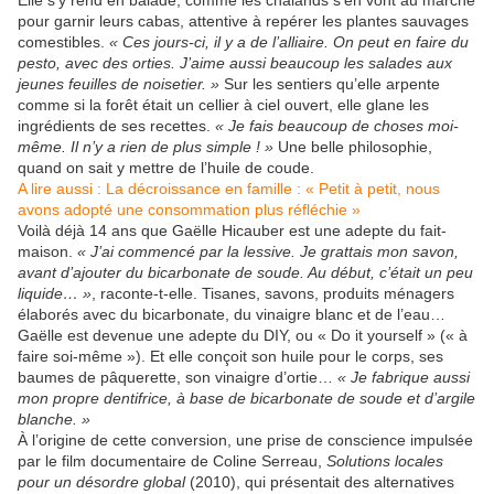
Elle s’y rend en balade, comme les chalands s’en vont au marché
pour garnir leurs cabas, attentive à repérer les plantes sauvages
comestibles.
« Ces jours-ci, il y a de l’alliaire. On peut en faire du
pesto, avec des orties. J’aime aussi beaucoup les salades aux
jeunes feuilles de noisetier. »
Sur les sentiers qu’elle arpente
comme si la forêt était un cellier à ciel ouvert, elle glane les
ingrédients de ses recettes.
« Je fais beaucoup de choses moi-
même. Il n’y a rien de plus simple ! »
Une belle philosophie,
quand on sait y mettre de l’huile de coude.
A lire aussi :
La décroissance en famille : « Petit à petit, nous
avons adopté une consommation plus réfléchie »
Voilà déjà 14 ans que Gaëlle Hicauber est une adepte du fait-
maison.
« J’ai commencé par la lessive. Je grattais mon savon,
avant d’ajouter du bicarbonate de soude. Au début, c’était un peu
liquide… »
, raconte-t-elle. Tisanes, savons, produits ménagers
élaborés avec du bicarbonate, du vinaigre blanc et de l’eau…
Gaëlle est devenue une adepte du DIY, ou « Do it yourself » (« à
faire soi-même »). Et elle conçoit son huile pour le corps, ses
baumes de pâquerette, son vinaigre d’ortie…
« Je fabrique aussi
mon propre dentifrice, à base de bicarbonate de soude et d’argile
blanche. »
À l’origine de cette conversion, une prise de conscience impulsée
par le film documentaire de Coline Serreau,
Solutions locales
pour un désordre global
(2010), qui présentait des alternatives