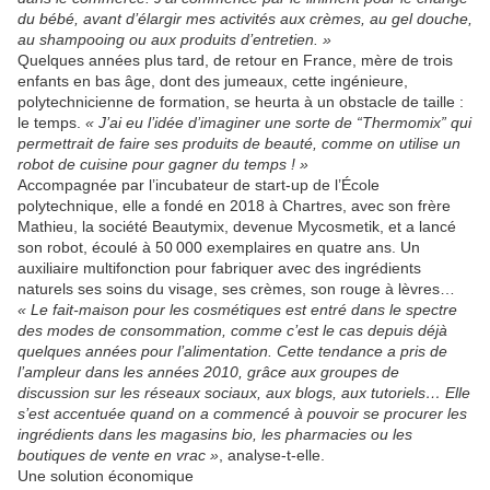
du bébé, avant d’élargir mes activités aux crèmes, au gel douche,
au shampooing ou aux produits d’entretien. »
Quelques années plus tard, de retour en France, mère de trois
enfants en bas âge, dont des jumeaux, cette ingénieure,
polytechnicienne de formation, se heurta à un obstacle de taille :
le temps.
« J’ai eu l’idée d’imaginer une sorte de “Thermomix” qui
permettrait de faire ses produits de beauté, comme on utilise un
robot de cuisine pour gagner du temps ! »
Accompagnée par l’incubateur de start-up de l’École
polytechnique, elle a fondé en 2018 à Chartres, avec son frère
Mathieu, la société Beautymix, devenue Mycosmetik, et a lancé
son robot, écoulé à 50 000 exemplaires en quatre ans. Un
auxiliaire multifonction pour fabriquer avec des ingrédients
naturels ses soins du visage, ses crèmes, son rouge à lèvres…
« Le fait-maison pour les cosmétiques est entré dans le spectre
des modes de consommation, comme c’est le cas depuis déjà
quelques années pour l’alimentation. Cette tendance a pris de
l’ampleur dans les années 2010, grâce aux groupes de
discussion sur les réseaux sociaux, aux blogs, aux tutoriels… Elle
s’est accentuée quand on a commencé à pouvoir se procurer les
ingrédients dans les magasins bio, les pharmacies ou les
boutiques de vente en vrac »
, analyse-t-elle.
Une solution économique