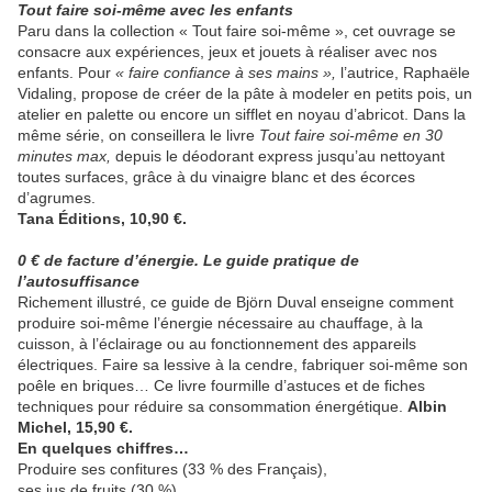
Tout faire soi-même avec les enfants
Paru dans la collection « Tout faire soi-même », cet ouvrage se
consacre aux expériences, jeux et jouets à réaliser avec nos
enfants. Pour
« faire confiance à ses mains »,
l’autrice, Raphaële
Vidaling, propose de créer de la pâte à modeler en petits pois, un
atelier en palette ou encore un sifflet en noyau d’abricot. Dans la
même série, on conseillera le livre
Tout faire soi-même en 30
minutes max,
depuis le déodorant express jusqu’au nettoyant
toutes surfaces, grâce à du vinaigre blanc et des écorces
d’agrumes.
Tana Éditions, 10,90 €.
0 € de facture d’énergie. Le guide pratique de
l’autosuffisance
Richement illustré, ce guide de Björn Duval enseigne comment
produire soi-même l’énergie nécessaire au chauffage, à la
cuisson, à l’éclairage ou au fonctionnement des appareils
électriques. Faire sa lessive à la cendre, fabriquer soi-même son
poêle en briques… Ce livre fourmille d’astuces et de fiches
techniques pour réduire sa consommation énergétique.
Albin
Michel, 15,90 €.
En quelques chiffres…
Produire ses confitures (33 % des Français),
ses jus de fruits (30 %),