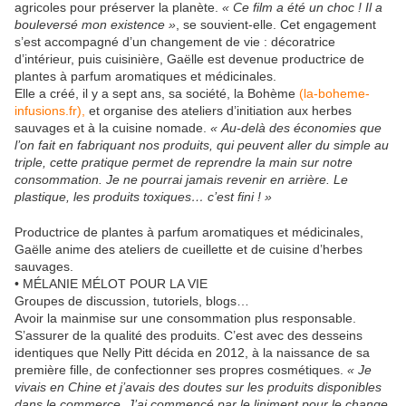
agricoles pour préserver la planète.
« Ce film a été un choc ! Il a
bouleversé mon existence »
, se souvient-elle. Cet engagement
s’est accompagné d’un changement de vie : décoratrice
d’intérieur, puis cuisinière, Gaëlle est devenue productrice de
plantes à parfum aromatiques et médicinales.
Elle a créé, il y a sept ans, sa société, la Bohème
(la-boheme-
infusions.fr),
et organise des ateliers d’initiation aux herbes
sauvages et à la cuisine nomade.
« Au-delà des économies que
l’on fait en fabriquant nos produits, qui peuvent aller du simple au
triple, cette pratique permet de reprendre la main sur notre
consommation. Je ne pourrai jamais revenir en arrière. Le
plastique, les produits toxiques… c’est fini ! »
Productrice de plantes à parfum aromatiques et médicinales,
Gaëlle anime des ateliers de cueillette et de cuisine d’herbes
sauvages.
• MÉLANIE MÉLOT POUR LA VIE
Groupes de discussion, tutoriels, blogs…
Avoir la mainmise sur une consommation plus responsable.
S’assurer de la qualité des produits. C’est avec des desseins
identiques que Nelly Pitt décida en 2012, à la naissance de sa
première fille, de confectionner ses propres cosmétiques.
« Je
vivais en Chine et j’avais des doutes sur les produits disponibles
dans le commerce. J’ai commencé par le liniment pour le change