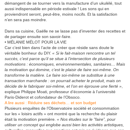
démangent de se tourner vers la manufacture d’un ukulélé, tout
aussi indispensable en période estivale ! Les sons qui en
proviendront seront, peut-être, moins nocifs. Et la satisfaction
n’en sera pas moindre.
Dans sa cuisine, Gaëlle ne se lasse pas d’inventer des recettes et
de partager ensuite son savoir-faire.
• MÉLANIE MÉLOT POUR LA VIE
Car c’est bien dans l’acte de créer que réside sans doute le
véritable bonheur du DIY.
« Si le fait-maison rencontre un tel
succès, c’est parce qu’il se situe à l’intersection de plusieurs
motivations : économiques, environnementales, sanitaires… Mais
la motivation qui domine, c’est le plaisir de faire soi-même. On
transforme la matière. Le faire soi-même se substitue à une
transaction marchande : on pourrait acheter le produit, mais on
décide de le fabriquer soi-même, et l’on en éprouve une fierté »
,
explique Philippe Moati, professeur d’économie à l’université
Paris-Diderot et cofondateur de l’Obsoco.
A lire aussi :
Réduire ses déchets… et son budget
Plusieurs enquêtes de l’Observatoire société et consommation
sur les « loisirs actifs » ont montré que la recherche du plaisir
était la motivation première.
« Nos études sur le "faire”, pour
utiliser un concept qui englobe aussi bien les activités artistiques,