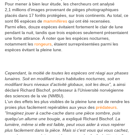
Pour mener à bien leur étude, les chercheurs ont analysé
2,1 millions d’images provenant de pièges photographiques
placés dans 17 forêts protégées, sur trois continents. Au total, ce
sont 86 espèces de
mammifères
qui ont été recensées.
Parmi elles, douze espèces évitaient fortement le clair de lune
pendant la nuit, tandis que trois espèces seulement présentaient
une forte attirance. À noter que les espèces nocturnes,
notamment les
rongeurs
, étaient surreprésentées parmi les
espèces évitant la pleine lune.
Cependant, la moitié de toutes les espèces ont réagi aux phases
lunaires. Soit en modifiant leurs habitudes nocturnes, soit en
modifiant leurs niveaux d'activité globaux, soit les deux",
a ainsi
déclaré Richard Bischof, professeur à l'Université norvégienne
des sciences de la vie (NMBU).
L'un des effets les plus visibles de la pleine lune est de rendre les
proies plus facilement repérables aux yeux des
prédateurs
.
"Imaginez jouer à cache-cache dans une pièce sombre, puis
quelqu'un allume une bougie, a
expliqué Richard Bischof.
La
lumière, même si elle est faible, peut vous aider à vous repérer
plus facilement dans la pièce. Mais si c'est vous qui vous cachez,