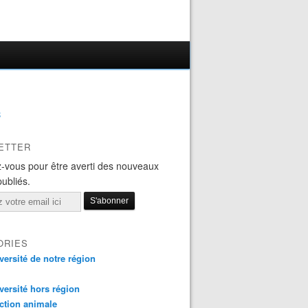
B
ETTER
-vous pour être averti des nouveaux
publiés.
ORIES
versité de notre région
versité hors région
ction animale