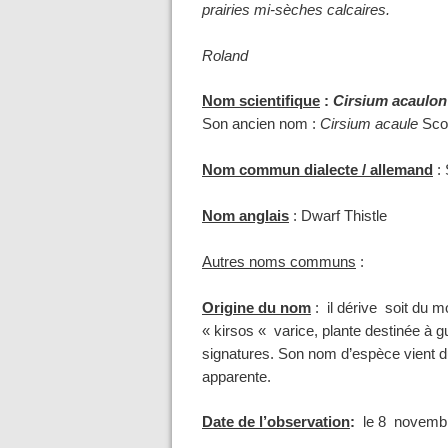
prairies mi-sèches calcaires.
Roland
Nom scientifique
:
Cirsium acaulon
Son ancien nom :
Cirsium acaule
Scop
Nom commun dialecte / allemand
: 
Nom anglais
: Dwarf Thistle
Autres noms communs
:
Origine du nom
: il
dérive soit du m
« kirsos « varice, plante destinée à g
signatures. Son nom d’espèce vient du 
apparente.
Date de l’observation
:
le 8 novembr