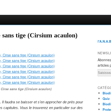
 sans tige (Cirsium acaulon)
l'A.N.A.
NEWSL
Abonnez
articles 
Email
CATÉG
 Cirse sans tige (Cirsium acaulon)
Biodi
Quiz
. Il faudra se baisser et s’en approcher de près pour
Biodi
es capitules. Vous le trouverez en particulier sur des
Prote