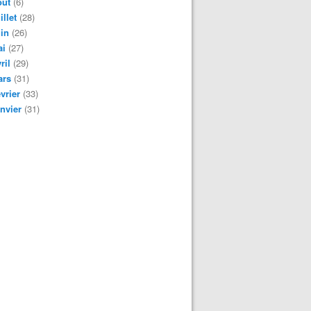
oût
(6)
illet
(28)
in
(26)
ai
(27)
ril
(29)
ars
(31)
vrier
(33)
nvier
(31)