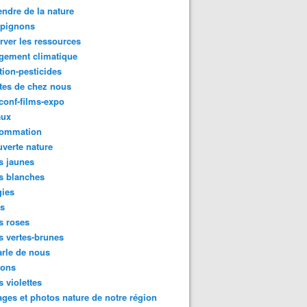
ndre de la nature
pignons
rver les ressources
gement climatique
tion-pesticides
tes de chez nous
conf-films-expo
aux
ommation
verte nature
s jaunes
s blanches
gies
es
s roses
s vertes-brunes
rle de nous
ions
s violettes
ges et photos nature de notre région