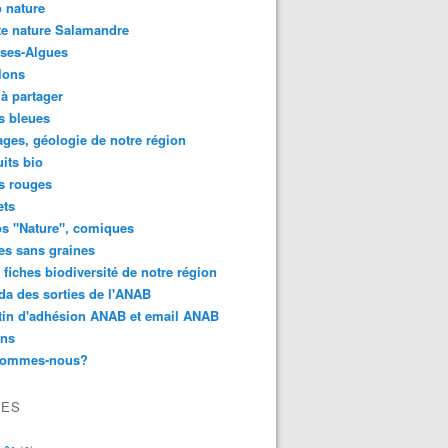
 nature
e nature Salamandre
ses-Algues
lons
 à partager
s bleues
ges, géologie de notre région
its bio
s rouges
ets
s "Nature", comiques
es sans graines
 fiches biodiversité de notre région
a des sorties de l'ANAB
tin d'adhésion ANAB et email ANAB
ens
sommes-nous?
VES