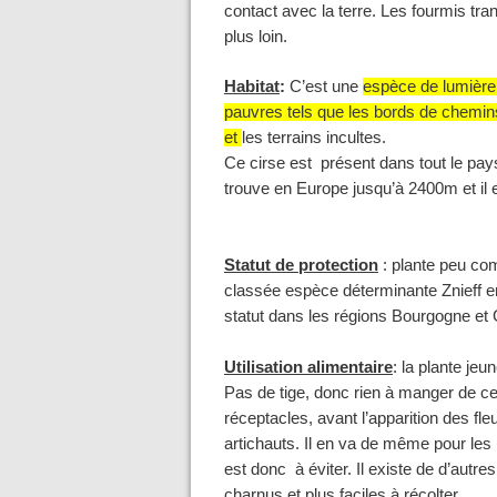
contact avec la terre. Les fourmis tr
plus loin.
Habitat
:
C’est une
espèce de lumière 
pauvres tels que les bords de chemin
et
les terrains incultes.
Ce cirse est présent dans tout le pay
trouve en Europe jusqu’à 2400m et il
Statut de protection
: plante peu com
classée espèce déterminante Znieff e
statut dans les régions Bourgogne et 
Utilisation alimentaire
: la plante jeu
Pas de tige, donc rien à manger de ce
réceptacles, avant l’apparition des f
artichauts. Il en va de même pour les
est donc à éviter. Il existe de d’autre
charnus et plus faciles à récolter.