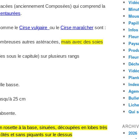
Vidéo
éracées (anciennement Composées) qui comprend
la
Minut
centaurées
.
Mous
Papil
s comme le
Cirse vulgaire
ou le
Cirse maraîcher
sont :
Infos
Fleur
ombreuses autres astéracées,
mais avec des soies
Paysa
Produ
les sous le capitule) sur plusieurs rangs
Fleur
Déch
Vidéo
Plant
Index
lle basse.
Agend
Bulle
usqu’à 25 cm
Lich
Qui 
absente.
ARCHI
en rosette à la base, sinuées, découpées en lobes très
2026
côtés et sans piquants sur le dessus