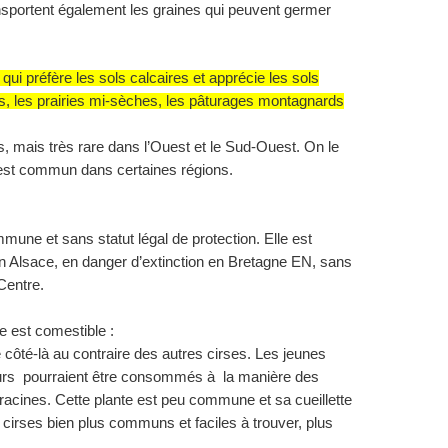
ansportent également les graines qui peuvent germer
qui préfère les sols calcaires et apprécie les sols
s, les prairies mi-sèches, les pâturages montagnards
s, mais très rare dans l’Ouest et le Sud-Ouest. On le
 est commun dans certaines régions.
mune et sans statut légal de protection. Elle est
n Alsace, en danger d’extinction en Bretagne EN, sans
Centre.
ne est comestible :
 côté-là au contraire des autres cirses. Les jeunes
leurs pourraient être consommés à la manière des
 racines. Cette plante est peu commune et sa cueillette
s cirses bien plus communs et faciles à trouver, plus