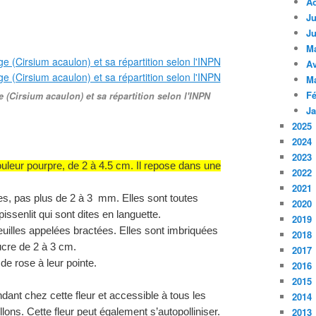
A
Ju
Ju
M
Av
M
Fé
e (Cirsium acaulon) et sa répartition selon l'INPN
Ja
2025
2024
2023
couleur pourpre, de 2 à 4.5 cm. Il repose dans une
2022
2021
es, pas plus de 2 à 3 mm. Elles sont toutes
2020
issenlit qui sont dites en languette.
2019
euilles appelées bractées. Elles sont imbriquées
2018
ucre de 2 à 3 cm.
2017
de rose à leur pointe.
2016
2015
dant chez cette fleur et accessible à tous les
2014
2013
illons. Cette fleur peut également s’autopolliniser.