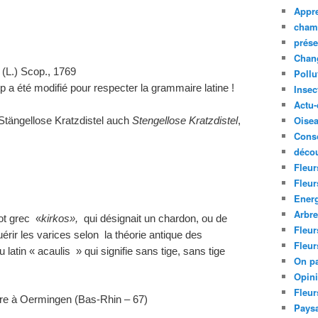
Appre
cham
prése
Chan
(L.) Scop., 1769
Pollu
 a été modifié pour respecter la grammaire latine !
Insec
Actu-
Oise
Stängellose Kratzdistel auch
Stengellose Kratzdistel
,
Cons
décou
Fleur
Fleur
Ener
Arbr
ot grec «
kirkos»,
qui désignait un chardon,
ou de
Fleur
uérir les varices selon la théorie antique des
Fleur
latin « acaulis » qui signifie sans tige, sans tige
On pa
Opin
Fleur
e à Oermingen (Bas-Rhin – 67)
Paysa