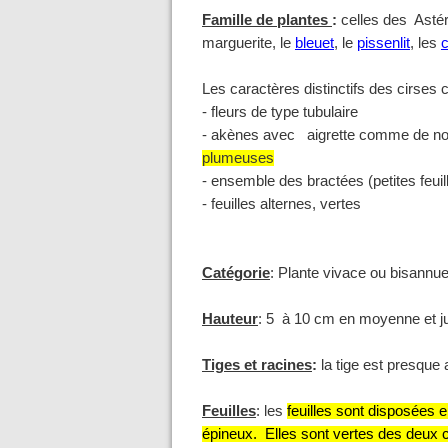
Famille de plantes
:
celles des Ast
marguerite, le
bleuet
, le
pissenlit
, les
Les caractères distinctifs des cirse
- fleurs de type tubulaire
- akènes avec aigrette comme de n
plumeuses
- ensemble des bractées (petites feuil
- feuilles alternes, vertes
Catégorie
: Plante vivace ou bisannue
Hauteur
: 5 à 10 cm en moyenne et j
Tiges et racines
:
la tige est presque 
Feuilles
: les
feuilles sont disposées 
épineux. Elles sont vertes des deux 