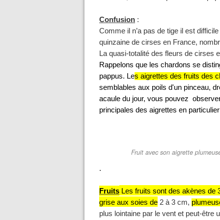
Confusion
:
Comme il n’a pas de tige il est difficil
quinzaine de cirses en France, nombr
La quasi-totalité des fleurs de cirses 
Rappelons que les chardons se distingu
pappus. Le
s aigrettes des fruits des
semblables aux poils d'un pinceau, dro
acaule du jour, vous pouvez observer 
principales des aigrettes en particulie
Fruit avec son aigrette plumeus
.
Fruits
Les fruits sont des akènes de 
grise aux soies de
2 à 3 cm,
plumeus
plus lointaine par le vent et peut-être