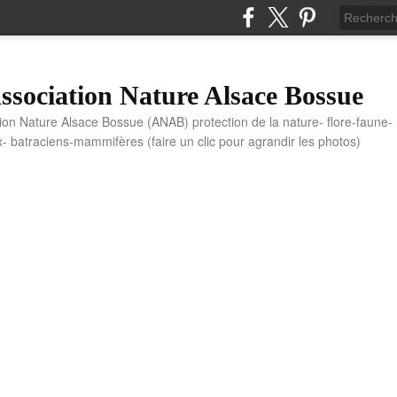
sociation Nature Alsace Bossue
tion Nature Alsace Bossue (ANAB) protection de la nature- flore-faune-
x- batraciens-mammifères (faire un clic pour agrandir les photos)