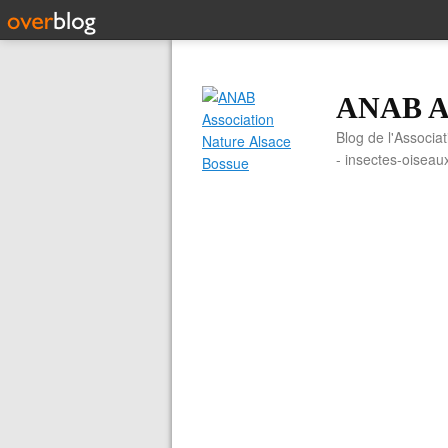
ANAB As
Blog de l'Associa
- insectes-oiseau