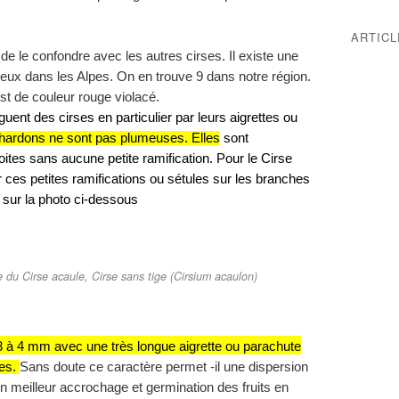
ARTIC
e de le confondre avec les autres cirses. Il existe une
eux dans les Alpes. On en trouve 9 dans notre région.
est de couleur rouge violacé.
ent des cirses en particulier par leurs aigrettes ou
 chardons ne sont pas plumeuses. Elles
sont
ites sans aucune petite ramification. Pour le Cirse
ces petites ramifications ou sétules sur les branches
r sur la photo ci-dessous
e du Cirse acaule, Cirse sans tige (Cirsium acaulon)
3 à 4 mm avec une très longue aigrette ou parachute
es.
Sans doute ce caractère permet -il une dispersion
 un meilleur accrochage et germination des fruits en