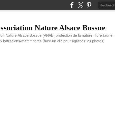
sociation Nature Alsace Bossue
tion Nature Alsace Bossue (ANAB) protection de la nature- flore-faune-
x- batraciens-mammifères (faire un clic pour agrandir les photos)