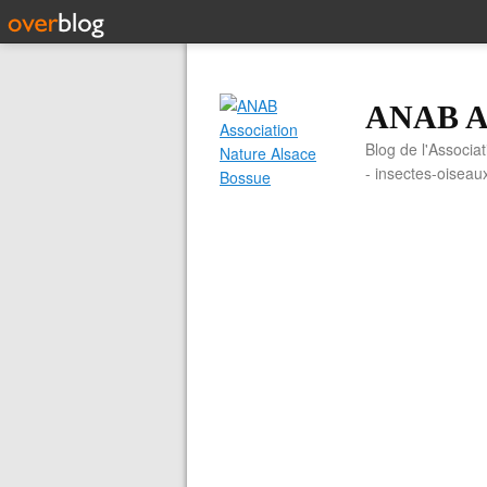
ANAB As
Blog de l'Associa
- insectes-oiseau