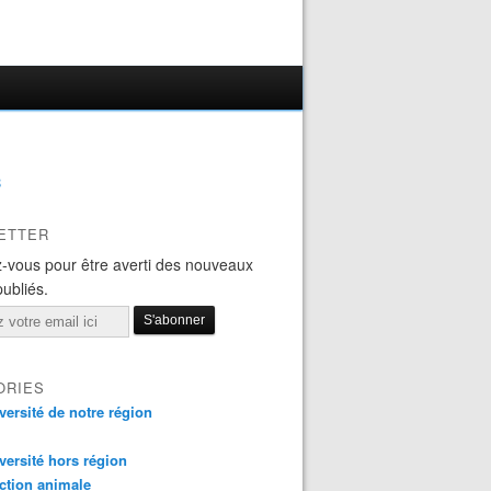
B
ETTER
-vous pour être averti des nouveaux
publiés.
ORIES
versité de notre région
versité hors région
ction animale