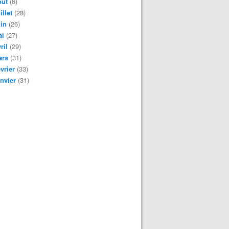
oût
(6)
illet
(28)
in
(26)
ai
(27)
ril
(29)
ars
(31)
vrier
(33)
nvier
(31)