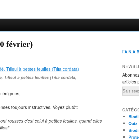
0 février)
l'A.N.A.
NEWSL
Abonnez
, Tilleul à petites feuilles (Tilia cordata)
articles 
Email
es énigmes,
ses toujours instructives. Voyez plutôt:
CATÉG
Biodi
ont rousses c'est celui à petites feuilles, quand elles
Quiz
lles!
"
Biodi
Prote