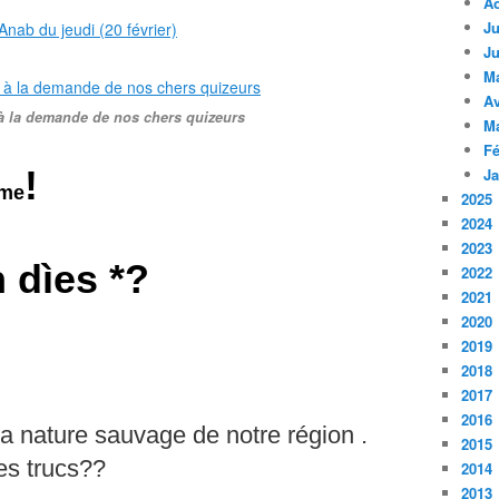
A
Ju
Ju
M
Av
à la demande de nos chers quizeurs
M
Fé
!
Ja
gme
2025
2024
2023
 dìes *?
2022
2021
2020
2019
2018
2017
2016
la
nature sauvage de notre région .
2015
ces trucs??
2014
2013