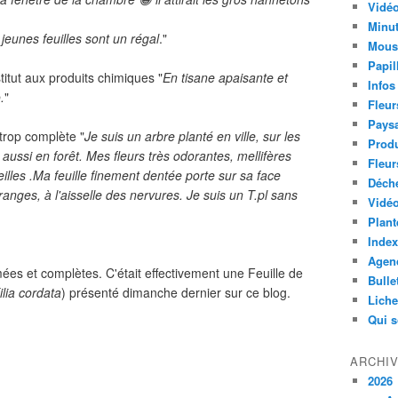
Vidéo
Minut
jeunes feuilles sont un régal
."
Mous
Papil
tut aux produits chimiques "
En tisane apaisante et
Infos
.
"
Fleur
Paysa
trop complète "
Je suis un arbre planté en ville, sur les
Produ
aussi en forêt. Mes fleurs très odorantes, mellifères
Fleur
eilles .Ma feuille finement dentée porte sur sa face
Déch
oranges, à l'aisselle des nervures. Je suis un T.pl sans
Vidéo
Plant
Index
Agend
es et complètes. C'était effectivement une Feuille de
Bulle
ilia cordata
) présenté dimanche dernier sur ce blog.
Lich
Qui 
ARCHI
2026