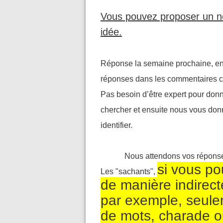
Vous pouvez proposer un no
idée.
Réponse la semaine prochaine, en
réponses dans les commentaires c
Pas besoin d’être expert pour donn
chercher et ensuite nous vous don
identifier.
Nous attendons vos réponses 
si vous p
Les "sachants",
de manière indirect
par exemple, seulem
de mots, charade o