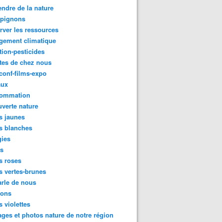
ndre de la nature
pignons
rver les ressources
gement climatique
tion-pesticides
tes de chez nous
conf-films-expo
aux
ommation
verte nature
s jaunes
s blanches
gies
es
s roses
s vertes-brunes
rle de nous
ions
s violettes
ges et photos nature de notre région