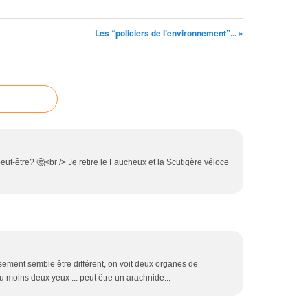
Les “policiers de l’environnement”... »
ut-être? 🤔<br /> Je retire le Faucheux et la Scutigère véloce
sement semble être différent, on voit deux organes de
u moins deux yeux ... peut être un arachnide...