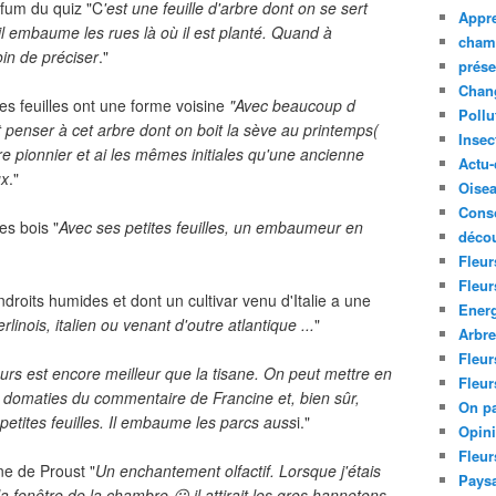
rfum du quiz "C
'est une feuille d'arbre dont on se sert
Appre
il embaume les rues là où il est planté. Quand à
cham
oin de préciser
."
prése
Chan
es feuilles ont une forme voisine
"Avec beaucoup d
Pollu
ait penser à cet arbre dont on boit la sève au printemps(
Insec
bre pionnier et ai les mêmes initiales qu'une ancienne
Actu-
ux
."
Oise
Cons
es bois "
Avec ses petites feuilles, un embaumeur en
décou
Fleur
Fleur
droits humides et dont un cultivar venu d'Italie a une
Ener
berlinois, italien ou venant d'outre atlantique ...
"
Arbr
Fleur
urs est encore meilleur que la tisane. On peut mettre en
Fleur
es domaties du commentaire de Francine et, bien sûr,
On pa
 petites feuilles. Il embaume les parcs auss
i."
Opin
Fleur
e de Proust "
Un enchantement olfactif. Lorsque j'étais
Paysa
a fenêtre de la chambre 😀 il attirait les gros hannetons