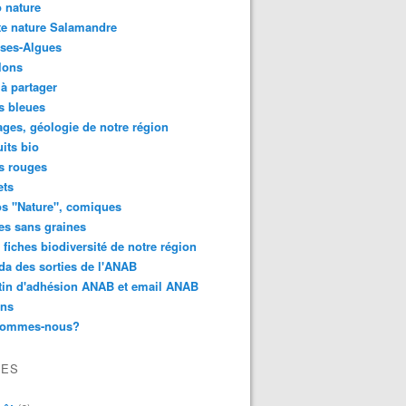
 nature
e nature Salamandre
ses-Algues
lons
 à partager
s bleues
ges, géologie de notre région
its bio
s rouges
ets
s "Nature", comiques
es sans graines
 fiches biodiversité de notre région
a des sorties de l'ANAB
tin d'adhésion ANAB et email ANAB
ens
sommes-nous?
VES