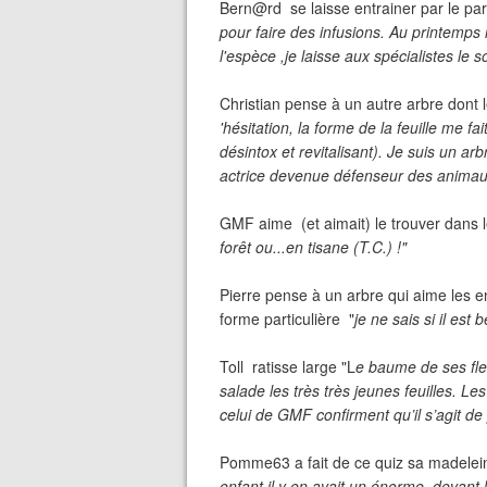
Bern@rd se laisse entrainer par le pa
pour faire des infusions. Au printemps 
l'espèce ,je laisse aux spécialistes le s
Christian pense à un autre arbre dont l
'hésitation, la forme de la feuille me f
désintox et revitalisant). Je suis un ar
actrice devenue défenseur des anima
GMF aime (et aimait) le trouver dans l
forêt ou...en tisane (T.C.) !"
Pierre pense à un arbre qui aime les en
forme particulière "
je ne sais si il est 
Toll ratisse large "L
e baume de ses fle
salade les très très jeunes feuilles. L
celui de GMF confirment qu’il s’agit de
Pomme63 a fait de ce quiz sa madelein
enfant il y en avait un,énorme, devant l