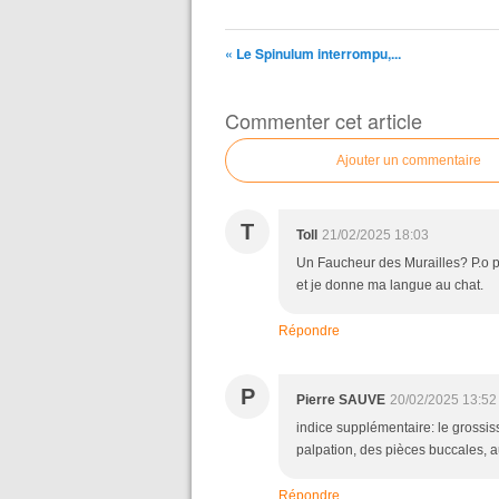
« Le Spinulum interrompu,...
Commenter cet article
Ajouter un commentaire
T
Toll
21/02/2025 18:03
Un Faucheur des Murailles? P.o pe
et je donne ma langue au chat.
Répondre
P
Pierre SAUVE
20/02/2025 13:52
indice supplémentaire: le grossis
palpation, des pièces buccales, a
Répondre