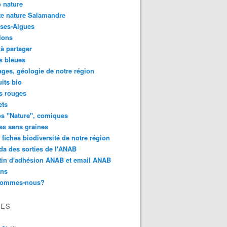
 nature
e nature Salamandre
ses-Algues
lons
 à partager
s bleues
ges, géologie de notre région
its bio
s rouges
ets
s "Nature", comiques
es sans graines
 fiches biodiversité de notre région
a des sorties de l'ANAB
tin d'adhésion ANAB et email ANAB
ens
sommes-nous?
VES