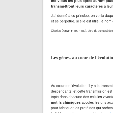
individus les plus aptes auront plu
transmettront leurs caractères
à leu
J'ai donné à ce principe, en vertu duque
et se perpétue, si elle est utile, le nom
Charles Darwin (1809-1882), père du concept de s
Les gènes, au cœur de l'évoluti
Au cœur de l’évolution, il y a la trans
descendants, et cette transmission es
tapie dans chacune des cellules vivan
motifs chimiques
accolés les uns aux 
pour fabriquer les protéines qui orche