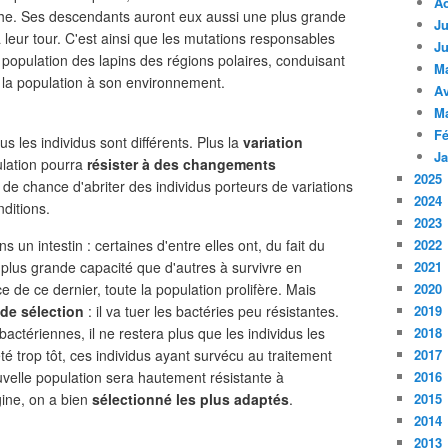
A
nche. Ses descendants auront eux aussi une plus grande
Ju
à leur tour. C'est ainsi que les mutations responsables
Ju
population des lapins des régions polaires, conduisant
M
 la population à son environnement.
Av
M
Fé
s les individus sont différents. Plus la
variation
Ja
ulation pourra
résister à des changements
2025
s de chance d'abriter des individus porteurs de variations
2024
ditions.
2023
un intestin : certaines d'entre elles ont, du fait du
2022
plus grande capacité que d'autres à survivre en
2021
e de ce dernier, toute la population prolifère. Mais
2020
 de sélection
: il va tuer les bactéries peu résistantes.
2019
ctériennes, il ne restera plus que les individus les
2018
rêté trop tôt, ces individus ayant survécu au traitement
2017
ouvelle population sera hautement résistante à
2016
igine, on a bien
sélectionné les plus adaptés
.
2015
2014
2013