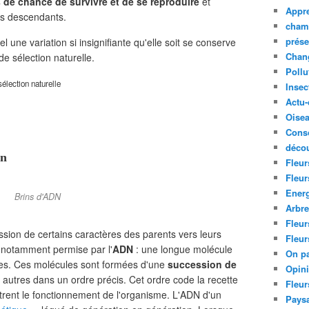
s de chance de survivre et de se reproduire
et
Appre
rs descendants.
cham
prése
l une variation si insignifiante qu'elle soit se conserve
Chan
 de sélection naturelle.
Pollu
élection naturelle
Insec
Actu-
Oise
Cons
décou
on
Fleur
Fleur
Ener
Brins d'ADN
Arbr
Fleur
mission de certains caractères des parents vers leurs
Fleur
t notamment permise par l'
ADN
: une longue molécule
On pa
tes. Ces molécules sont formées d'une
succession de
Opin
autres dans un ordre précis. Cet ordre code la recette
Fleur
strent le fonctionnement de l'organisme. L'ADN d'un
Paysa