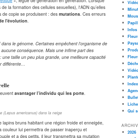
étique
», légué de génération en génération. Lorsque
Vidéo
 de la formation des cellules sexuelles), l'ADN qu’elles
Minut
s de copie se produisent : des
mutations
. Ces erreurs
Mous
de l'évolution
.
Papil
Infos
Fleur
Paysa
d
dans le génome. Certaines empêchent l'organisme de
Produ
re aucune conséquence. Mais une infime part des
Fleur
: une taille un peu plus grande, une meilleure capacité
Déch
r différente…
Vidéo
Plant
Index
relle
Agend
 peuvent
avantager l’individu qui les porte
.
Bulle
Lich
Qui 
ue (Lepus americanus) dans la neige
 lapins bruns habitant une région froide et enneigée,
ARCHI
a couleur lui permettra de passer inaperçu et
2026
uple et a des petits, il leur transmettra sa mutation