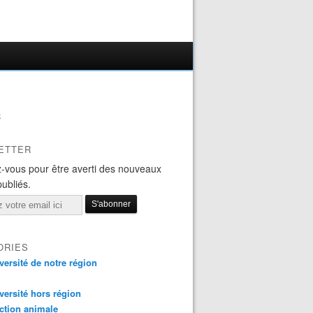
B
ETTER
-vous pour être averti des nouveaux
publiés.
ORIES
versité de notre région
versité hors région
ction animale