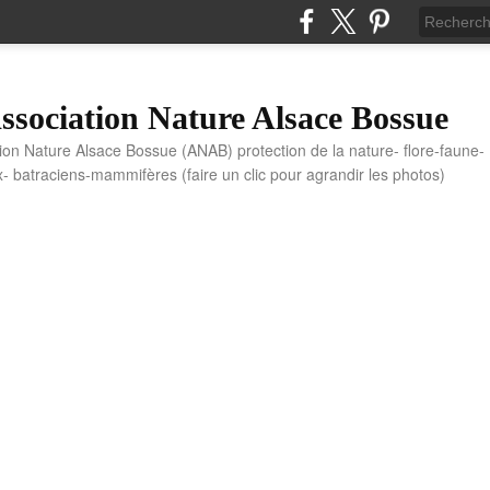
sociation Nature Alsace Bossue
tion Nature Alsace Bossue (ANAB) protection de la nature- flore-faune-
x- batraciens-mammifères (faire un clic pour agrandir les photos)