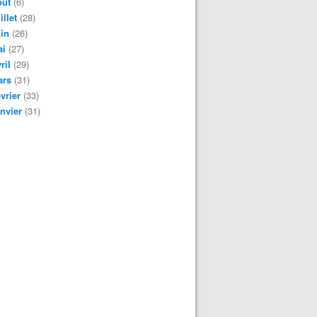
oût
(6)
illet
(28)
in
(26)
ai
(27)
ril
(29)
ars
(31)
vrier
(33)
nvier
(31)