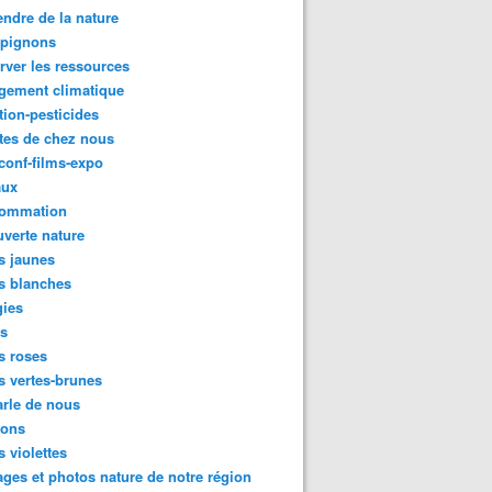
ndre de la nature
pignons
rver les ressources
gement climatique
tion-pesticides
tes de chez nous
conf-films-expo
aux
ommation
verte nature
s jaunes
s blanches
gies
es
s roses
s vertes-brunes
rle de nous
ions
s violettes
ges et photos nature de notre région