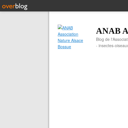
ANAB As
Blog de l'Associa
- insectes-oiseau