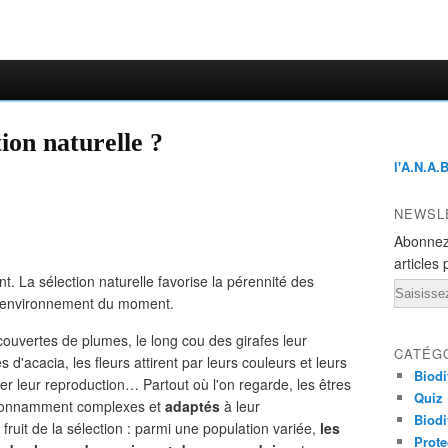
tion naturelle ?
l'A.N.A.
NEWSL
Abonnez
articles 
t. La sélection naturelle favorise la pérennité des
Email
ur environnement du moment.
couvertes de plumes, le long cou des girafes leur
CATÉG
 d'acacia, les fleurs attirent par leurs couleurs et leurs
Biodi
rer leur reproduction… Partout où l'on regarde, les êtres
Quiz
 étonnamment complexes et
adaptés
à leur
Biodi
fruit de la sélection : parmi une population variée,
les
Prote