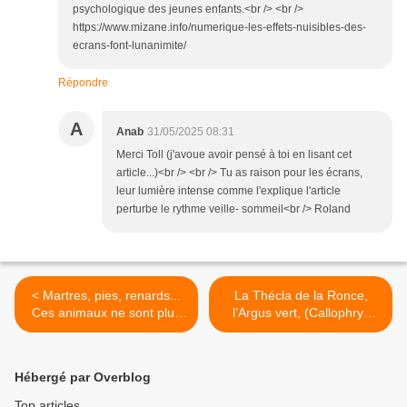
psychologique des jeunes enfants.<br /> <br />
https://www.mizane.info/numerique-les-effets-nuisibles-des-
ecrans-font-lunanimite/
Répondre
A
Anab
31/05/2025 08:31
Merci Toll (j'avoue avoir pensé à toi en lisant cet
article...)<br /> <br /> Tu as raison pour les écrans,
leur lumière intense comme l'explique l'article
perturbe le rythme veille- sommeil<br /> Roland
< Martres, pies, renards...
La Thécla de la Ronce,
Ces animaux ne sont plus
l’Argus vert, (Callophrys
qualifiés de nuisibles dans
rubi). >
certains départements
Hébergé par Overblog
Top articles