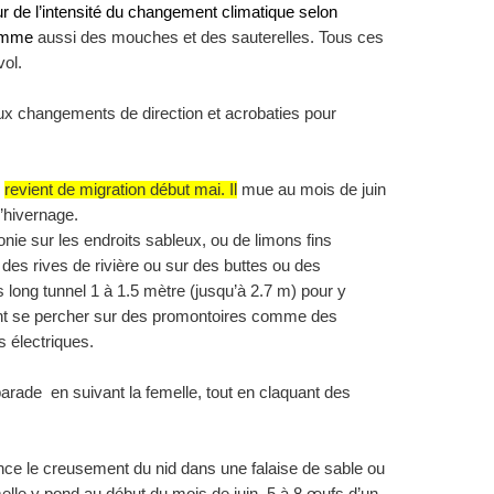
eur de l’intensité du changement climatique selon
somme
aussi des mouches et des sauterelles. Tous ces
vol.
ux changements de direction et acrobaties pour
e
revient de migration début mai. Il
mue au mois de juin
d’hivernage.
onie sur les endroits sableux, ou de limons fins
des rives de rivière ou sur des buttes ou des
rès long tunnel 1 à 1.5 mètre (jusqu’à 2.7 m) pour y
ent se percher sur des promontoires comme des
s électriques.
parade en suivant la femelle, tout en claquant des
e le creusement du nid dans une falaise de sable ou