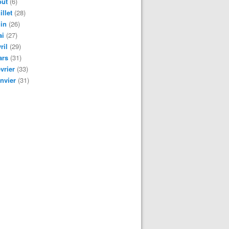
oût
(6)
illet
(28)
in
(26)
ai
(27)
ril
(29)
ars
(31)
vrier
(33)
nvier
(31)