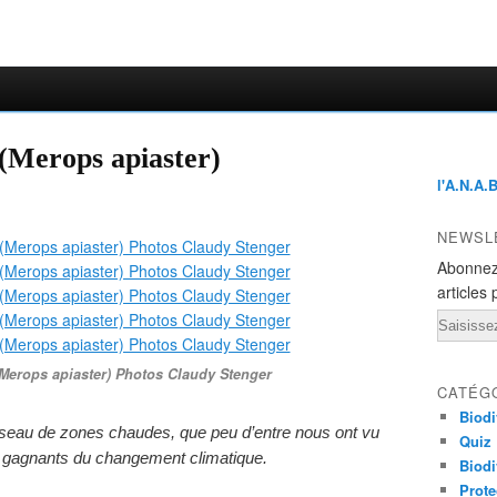
(Merops apiaster)
l'A.N.A.
NEWSL
Abonnez
articles 
Email
Merops apiaster) Photos Claudy Stenger
CATÉG
Biodi
oiseau de zones chaudes, que peu d’entre nous ont vu
Quiz
res gagnants du changement climatique.
Biodi
Prote