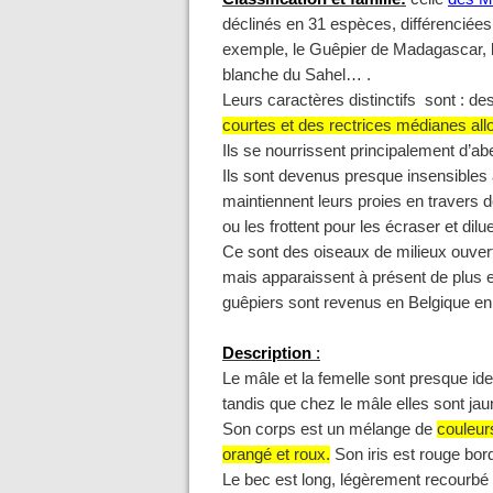
déclinés en 31 espèces, différenciées s
exemple, le Guêpier de Madagascar, l
blanche du Sahel… .
Leurs caractères distinctifs sont : d
courtes et des rectrices médianes all
Ils se nourrissent principalement d’abe
Ils sont devenus presque insensibles 
maintiennent leurs proies en travers de
ou les frottent pour les écraser et dilue
Ce sont des oiseaux de milieux ouvert
mais apparaissent à présent de plus 
guêpiers sont revenus en Belgique en
Description
:
Le mâle et la femelle sont presque id
tandis que chez le mâle elles sont ja
Son corps est un mélange de
couleur
orangé et roux.
Son iris est rouge bord
Le bec est long, légèrement recourbé 