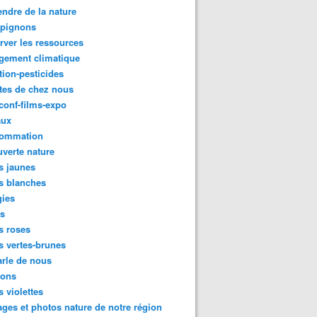
ndre de la nature
pignons
rver les ressources
gement climatique
tion-pesticides
tes de chez nous
conf-films-expo
aux
ommation
verte nature
s jaunes
s blanches
gies
es
s roses
s vertes-brunes
rle de nous
ions
s violettes
ges et photos nature de notre région