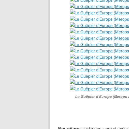
Le Guêpier d'Europe (Merops a
Nourriture
: il est insectivore et spéci