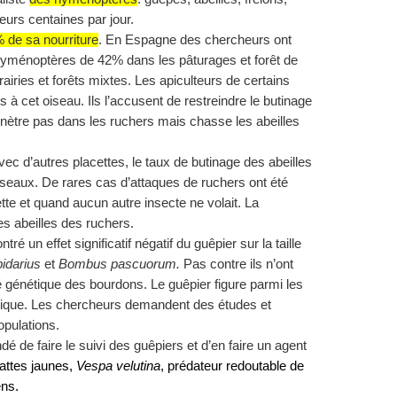
urs centaines par jour.
de sa nourriture
. En Espagne des chercheurs ont
ménoptères de 42% dans les pâturages et forêt de
ries et forêts mixtes. Les apiculteurs de certains
à cet oiseau. Ils l’accusent de restreindre le butinage
 pénètre pas dans les ruchers mais chasse les abeilles
c d’autres placettes, le taux de butinage des abeilles
iseaux. De rares cas d’attaques de ruchers ont été
te et quand aucun autre insecte ne volait. La
 abeilles des ruchers.
é un effet significatif négatif du guêpier sur la taille
idarius
et
Bombus pascuorum.
Pas contre ils n’ont
ité génétique des bourdons. Le guêpier figure parmi les
ique. Les chercheurs demandent des études et
opulations.
 de faire le suivi des guêpiers et d’en faire un agent
pattes jaunes,
Vespa velutina
, prédateur redoutable de
éens.