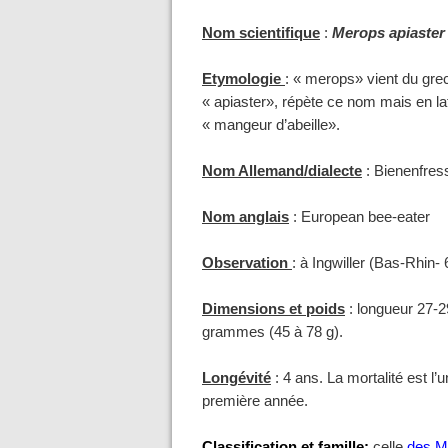
Nom scientifique
:
Merops apiaste
Etymologie
: « merops» vient du gre
« apiaster», répète ce nom mais en lati
« mangeur d’abeille».
Nom Allemand/dialecte
:
Bienenfres
Nom anglais
: European bee-eater
Observation
: à Ingwiller (Bas-Rhin-
Dimensions et poids
: longueur 27-2
grammes (45 à 78 g).
Longévité
: 4 ans. La mortalité est l
première année.
Classification et famille:
celle
des
M