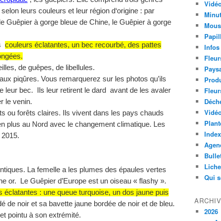
Vidéo
elon leurs couleurs et leur région d‘origine : par
Minut
e Guêpier à gorge bleue de Chine, le Guêpier à gorge
Mous
Papil
es
couleurs éclatantes, un bec recourbé, des pattes
Infos
ongées.
Fleur
illes, de guêpes, de libellules.
Paysa
aux piqûres. Vous remarquerez sur les photos qu’ils
Produ
Fleur
 leur bec. Ils leur retirent le dard avant de les avaler
Déch
r le venin.
Vidéo
s ou forêts claires. Ils vivent dans les pays chauds
Plant
en plus au Nord avec le changement climatique. Les
Index
 2015.
Agend
Bulle
Lich
entiques. La femelle a les plumes des épaules vertes
Qui 
une or. Le Guêpier d’Europe est un oiseau « flashy ».
s éclatantes : une queue turquoise, un dos jaune puis
ARCHI
é de noir et sa bavette jaune bordée de noir et de bleu.
2026
et pointu à son extrémité.