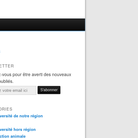
B
ETTER
-vous pour être averti des nouveaux
publiés.
ORIES
versité de notre région
versité hors région
ction animale