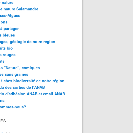
 nature
e nature Salamandre
ses-Algues
lons
 à partager
s bleues
ges, géologie de notre région
its bio
s rouges
ets
s "Nature", comiques
es sans graines
 fiches biodiversité de notre région
a des sorties de l'ANAB
tin d'adhésion ANAB et email ANAB
ens
sommes-nous?
VES