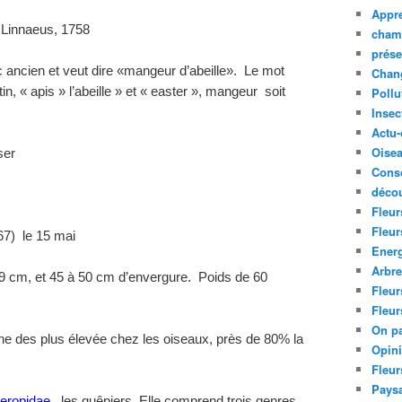
Appre
r
Linnaeus, 1758
cham
prése
c ancien et veut dire «mangeur d’abeille». Le mot
Chan
n, « apis » l’abeille » et « easter », mangeur soit
Pollu
Insec
Actu-
Oise
ser
Cons
décou
Fleur
Fleur
 67) le 15 mai
Ener
Arbr
9 cm, et 45 à 50 cm d’envergure. Poids de 60
Fleur
Fleur
On pa
’une des plus élevée chez les oiseaux, près de 80% la
Opin
Fleur
Paysa
eropidae
, les guêpiers. Elle comprend trois genres