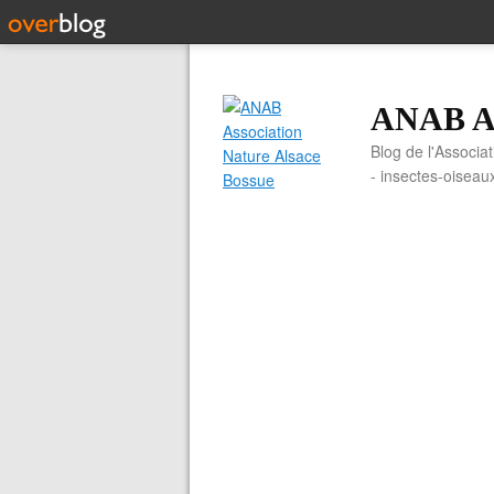
ANAB As
Blog de l'Associa
- insectes-oiseau