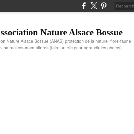
sociation Nature Alsace Bossue
tion Nature Alsace Bossue (ANAB) protection de la nature- flore-faune-
x- batraciens-mammifères (faire un clic pour agrandir les photos)