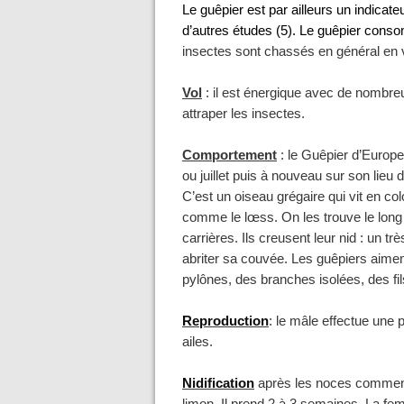
Le guêpier est par ailleurs un indicat
d’autres études (5). Le guêpier con
insectes sont chassés en général en 
Vol
: il est énergique avec de nombre
attraper les insectes.
Comportement
: le Guêpier d’Europ
ou juillet puis à nouveau sur son lieu 
C’est un oiseau grégaire qui vit en col
comme le lœss. On les trouve le long 
carrières. Ils creusent leur nid : un t
abriter sa couvée. Les guêpiers aim
pylônes, des branches isolées, des fil
Reproduction
: le mâle effectue une 
ailes.
Nidification
après les noces commenc