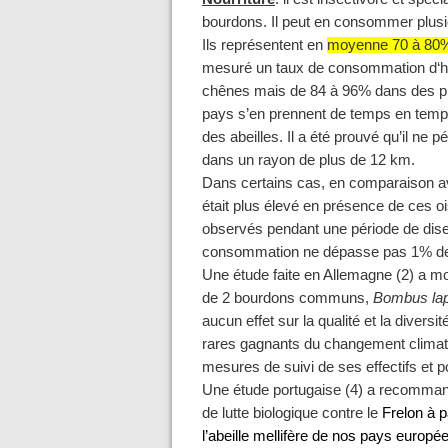
bourdons. Il peut en consommer plusie
Ils représentent en
moyenne 70 à 80% 
mesuré un taux de consommation d‘hy
chênes mais de 84 à 96% dans des prai
pays s’en prennent de temps en temps 
des abeilles. Il a été prouvé qu’il ne
dans un rayon de plus de 12 km.
Dans certains cas, en comparaison ave
était plus élevé en présence de ces o
observés pendant une période de diset
consommation ne dépasse pas 1% des
Une étude faite en Allemagne (2) a montr
de 2 bourdons communs,
Bombus lap
aucun effet sur la qualité et la divers
rares gagnants du changement climat
mesures de suivi de ses effectifs et p
Une étude portugaise (4) a recommandé
de lutte biologique contre le
Frelon à 
l’abeille mellifère de nos pays europ