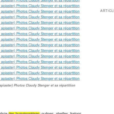
ARTIC
piaster) Photos Claudy Stenger et sa répartition
aliste
des hyménoptères
: guêpes, abeilles, frelons,