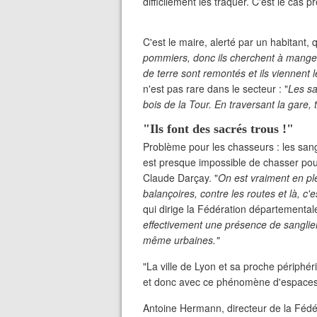
difficilement les traquer. C'est le cas p
C'est le maire, alerté par un habitant, 
pommiers, donc ils cherchent à manger e
de terre sont remontés et ils viennent
n'est pas rare dans le secteur : "
Les sa
bois de la Tour. En traversant la gare, t
"Ils font des sacrés trous !"
Problème pour les chasseurs : les sangl
est presque impossible de chasser pour
Claude Darçay. "
On est vraiment en pl
balançoires, contre les routes et là, c'e
qui dirige la Fédération départementa
effectivement une présence de sanglier
même urbaines."
"La ville de Lyon et sa proche périphér
et donc avec ce phénomène d'espaces s
Antoine Hermann, directeur de la Féd