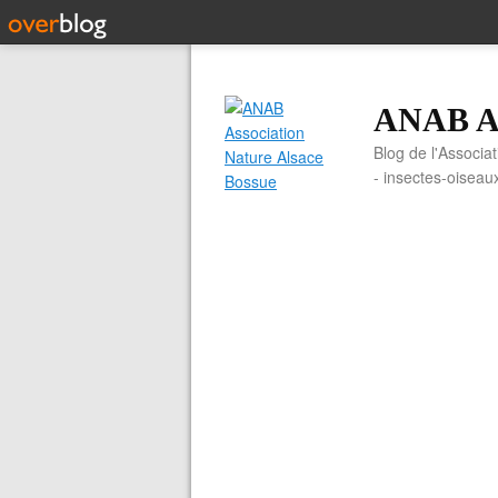
ANAB As
Blog de l'Associa
- insectes-oiseau