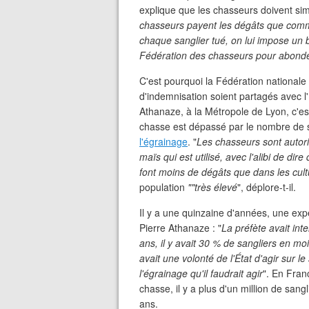
explique que les chasseurs doivent si
chasseurs payent les dégâts que comme
chaque sanglier tué, on lui impose un 
Fédération des chasseurs pour abonde
C'est pourquoi la Fédération nationale
d'indemnisation soient partagés avec l'É
Athanaze, à la Métropole de Lyon, c'est
chasse est dépassé par le nombre de sa
l'égrainage
. "
Les chasseurs sont autor
maïs qui est utilisé, avec l'alibi de dire
font moins de dégâts que dans les cult
population
""très élevé
", déplore-t-il.
Il y a une quinzaine d'années, une exp
Pierre Athanaze : "
La préfète avait inte
ans, il y avait 30
% de sangliers en mo
avait une volonté de l'État d'agir sur l
l'égrainage qu'il faudrait agir
". En Fran
chasse, il y a plus d'un million de sang
ans.