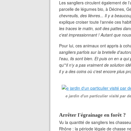
Les sangliers circulent également de l'
parcelle de légumes bio, à Décines, G
chevreuils, des lièvres... Il y a beaucou
explique croiser toute l'année ces habita
les traces le matin, soit des pattes dans
c'est impressionnant ! Autant que nou
Pour lui, ces animaux ont appris à cohab
sangliers parfois sur la bretelle d'autoro
l'eau, ils sont bien. Et puis on en a qui
qu'"
il n'y a pas vraiment de solution id
il y a des coins où c'est encore plus p
e jardin d'un particulier visité par
Arrêter l'égrainage en forêt ?
Vu la quantité de sangliers les chasseur
Rhône : la période légale de chasse n