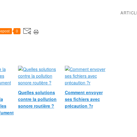
ARTIC
epost
0
Quelles solutions
Comment envoyer
la
contre la pollution
ses fichiers avec
 les
sonore routière ?
précaution ?r
fument