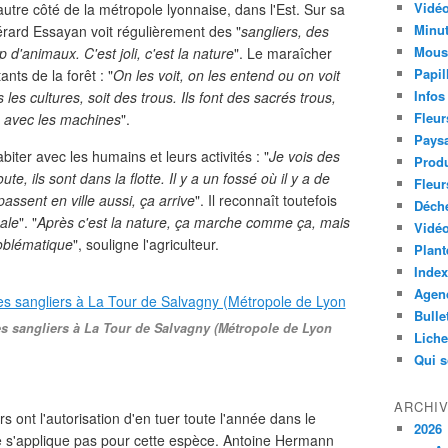
Vidéo
autre côté de la métropole lyonnaise, dans l'Est. Sur sa
Minut
érard Essayan voit régulièrement des "
sangliers, des
Mous
p d'animaux. C'est joli, c'est la nature
". Le maraîcher
Papil
nts de la forêt : "
On les voit, on les entend ou on voit
Infos
 les cultures, soit des trous. Ils font des sacrés trous,
Fleur
s avec les machines
".
Paysa
iter avec les humains et leurs activités : "
Je vois des
Produ
ute, ils sont dans la flotte. Il y a un fossé où il y a de
Fleur
 passent en ville aussi, ça arrive
". Il reconnaît toutefois
Déch
éale
". "
Après c'est la nature, ça marche comme ça, mais
Vidéo
roblématique
", souligne l'agriculteur.
Plant
Index
Agend
Bulle
 des sangliers à La Tour de Salvagny (Métropole de Lyon
Lich
Qui 
ARCHI
s ont l'autorisation d'en tuer toute l'année dans le
2026
e s'applique pas pour cette espèce. Antoine Hermann