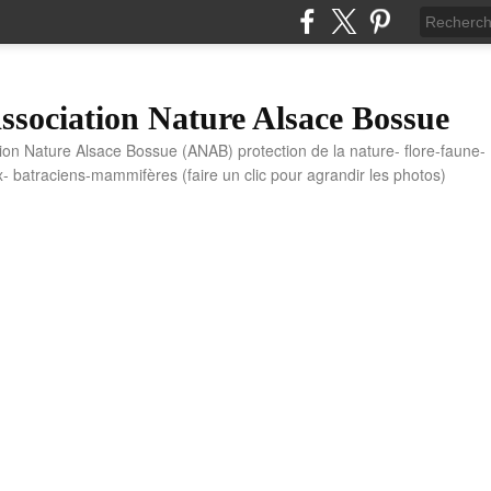
sociation Nature Alsace Bossue
tion Nature Alsace Bossue (ANAB) protection de la nature- flore-faune-
x- batraciens-mammifères (faire un clic pour agrandir les photos)