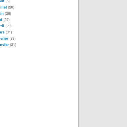
oût
(5)
illet
(28)
in
(26)
ai
(27)
ril
(29)
ars
(31)
vrier
(33)
nvier
(31)