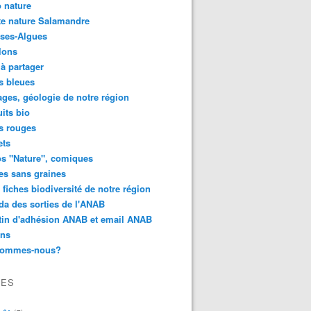
 nature
e nature Salamandre
ses-Algues
lons
 à partager
s bleues
ges, géologie de notre région
its bio
s rouges
ets
s "Nature", comiques
es sans graines
 fiches biodiversité de notre région
a des sorties de l'ANAB
tin d'adhésion ANAB et email ANAB
ens
sommes-nous?
VES