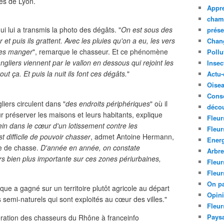
rès de Lyon.
Appre
cham
qui lui a transmis la photo des dégâts. "
On est sous des
prése
t puis ils grattent. Avec les pluies qu'on a eu, les vers
Chan
 les manger
", remarque le chasseur. Et ce phénomène
Pollu
ngliers viennent par le vallon en dessous qui rejoint les
Insec
out ça. Et puis la nuit ils font ces dégâts.
"
Actu-
Oise
Cons
iers circulent dans "
des endroits périphériques
" où il
décou
 préserver les maisons et leurs habitants, explique
Fleur
ein dans le cœur d'un lotissement contre les
Fleur
st difficile de pouvoir chasser
, admet Antoine Hermann,
Ener
le de chasse.
D'année en année, on constate
Arbr
s bien plus importante sur ces zones périurbaines,
Fleur
Fleur
On pa
ique a gagné sur un territoire plutôt agricole au départ
Opin
emi-naturels qui sont exploités au cœur des villes."
Fleur
Paysa
ération des chasseurs du Rhône
à franceinfo