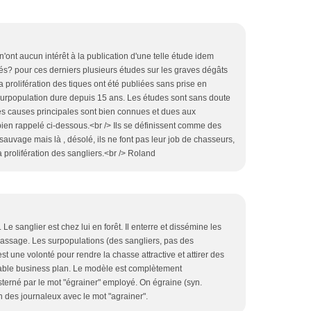
'ont aucun intérêt à la publication d'une telle étude idem
idés? pour ces derniers plusieurs études sur les graves dégâts
 prolifération des tiques ont été publiées sans prise en
surpopulation dure depuis 15 ans. Les études sont sans doute
 Les causes principales sont bien connues et dues aux
 bien rappelé ci-dessous.<br /> Ils se définissent comme des
sauvage mais là , désolé, ils ne font pas leur job de chasseurs,
la prolifération des sangliers.<br /> Roland
Le sanglier est chez lui en forêt. Il enterre et dissémine les
passage. Les surpopulations (des sangliers, pas des
t une volonté pour rendre la chasse attractive et attirer des
itable business plan. Le modèle est complètement
nsterné par le mot "égrainer" employé. On égraine (syn.
n des journaleux avec le mot "agrainer".