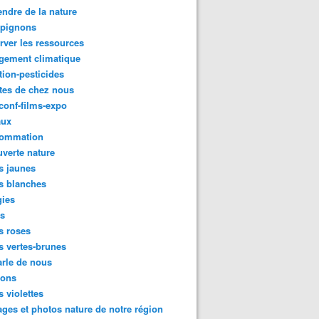
ndre de la nature
pignons
rver les ressources
gement climatique
tion-pesticides
tes de chez nous
conf-films-expo
aux
ommation
verte nature
s jaunes
s blanches
gies
es
s roses
s vertes-brunes
rle de nous
ions
s violettes
ges et photos nature de notre région