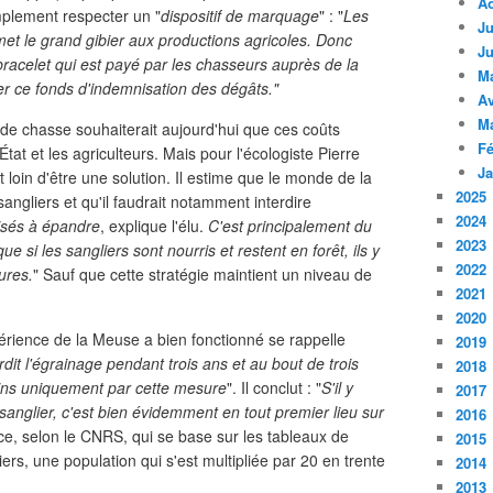
A
mplement respecter un "
dispositif de marquage
" : "
Les
Ju
t le grand gibier aux productions agricoles. Donc
Ju
bracelet qui est payé par les chasseurs auprès de la
M
r ce fonds d'indemnisation des dégâts."
Av
M
 de chasse souhaiterait aujourd'hui que ces coûts
Fé
tat et les agriculteurs. Mais pour l'écologiste Pierre
Ja
 loin d'être une solution. Il estime que le monde de la
2025
ngliers et qu'il faudrait notamment interdire
2024
isés à épandre
, explique l'élu.
C'est principalement du
2023
 que si les sangliers sont nourris et restent en forêt, ils y
2022
ures.
" Sauf que cette stratégie maintient un niveau de
2021
2020
érience de la Meuse a bien fonctionné se rappelle
2019
rdit l'égrainage pendant trois ans et au bout de trois
2018
ins uniquement par cette mesure
". Il conclut : "
S'il y
2017
e sanglier, c'est bien évidemment en tout premier lieu sur
2016
ce, selon le CNRS, qui se base sur les tableaux de
2015
liers, une population qui s'est multipliée par 20 en trente
2014
2013