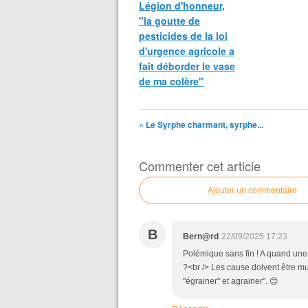
Légion d'honneur,
"la goutte de
pesticides de la loi
d'urgence agricole a
fait déborder le vase
de ma colère"
« Le Syrphe charmant, syrphe...
Commenter cet article
Ajouter un commentaire
B
Bern@rd
22/09/2025 17:23
Polémique sans fin ! A quand une é
?<br /> Les cause doivent être mul
"égrainer" et agrainer". 😊