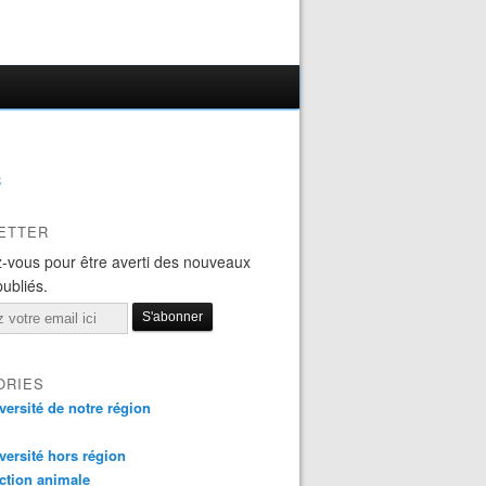
B
ETTER
-vous pour être averti des nouveaux
publiés.
ORIES
versité de notre région
versité hors région
ction animale