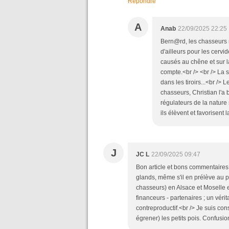
Répondre
A
Anab
22/09/2025 22:25
Bern@rd, les chasseurs n
d'ailleurs pour les cerv
causés au chêne et sur la
compte.<br /> <br /> La 
dans les tiroirs...<br />
chasseurs, Christian l'a
régulateurs de la nature 
ils élèvent et favorisent 
J
JC L
22/09/2025 09:47
Bon article et bons commentaires. 
glands, même s'il en prélève au 
chasseurs) en Alsace et Moselle es
financeurs - partenaires ; un vér
contreproductif.<br /> Je suis co
égrener) les petits pois. Confusio