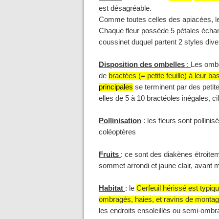
est désagréable.
Comme toutes celles des apiacées, le
Chaque fleur possède 5 pétales échancr
coussinet duquel partent 2 styles dive
Disposition des ombelles
:
Les ombe
de
bractées (= petite feuille) à leur ba
principales
se terminent par des petit
elles de 5 à 10 bractéoles inégales, 
Pollinisation
: les fleurs sont pollini
coléoptères
Fruits
: ce sont des
diakènes étroite
sommet arrondi et jaune clair, avant m
Habitat
: le
Cerfeuil hérissé
est typiqu
ombragés, haies, et ravins de monta
les endroits ensoleillés ou semi-ombr