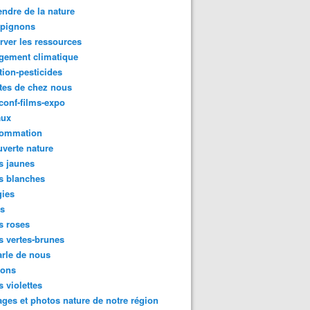
ndre de la nature
pignons
rver les ressources
gement climatique
tion-pesticides
tes de chez nous
conf-films-expo
aux
ommation
verte nature
s jaunes
s blanches
gies
es
s roses
s vertes-brunes
rle de nous
ions
s violettes
ges et photos nature de notre région