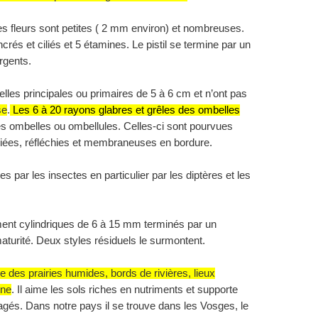
s fleurs sont petites ( 2 mm environ) et nombreuses.
és et ciliés et 5 étamines. Le pistil se termine par un
rgents.
lles principales ou primaires de 5 à
6 cm
et n’ont pas
se
.
Les 6 à 20 rayons glabres et grêles des ombelles
es ombelles ou ombellules. Celles-ci sont pourvues
ciliées, réfléchies et membraneuses en bordure.
sées par les insectes en particulier par les diptères et les
ment cylindriques de 6 à 15 mm terminés par un
aturité. Deux styles résiduels le surmontent.
e des prairies humides, bords de rivières, lieux
gne
. Il aime les sols riches en nutriments et supporte
agés. Dans notre pays il se trouve dans les Vosges, le