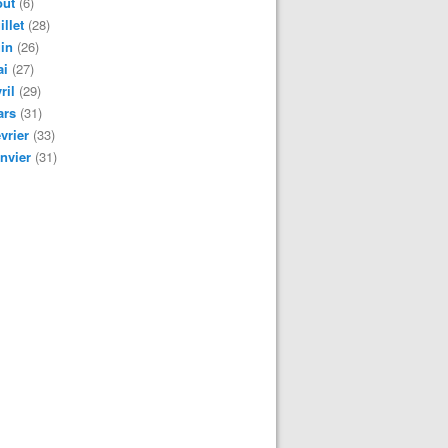
oût
(6)
illet
(28)
in
(26)
ai
(27)
ril
(29)
ars
(31)
vrier
(33)
nvier
(31)