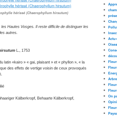
Appre
cham
rophylle hérissé (Chaerophyllum hirsutum)
prése
Chan
s Hautes Vosges. Il reste difficile de distinguer les
Pollu
Insec
des autres.
Actu-
Oise
Cons
hirsutum
L., 1753
décou
Fleur
du latin «kairo » « gai, plaisant » et « phyllon », « la
Fleur
voque des effets de vertige voisin de ceux provoqués
Ener
é.
Arbr
Fleur
lié
Fleur
On pa
uhaariger Kälberkropf, Behaarte Kälberkropf,
Opin
Fleur
Paysa