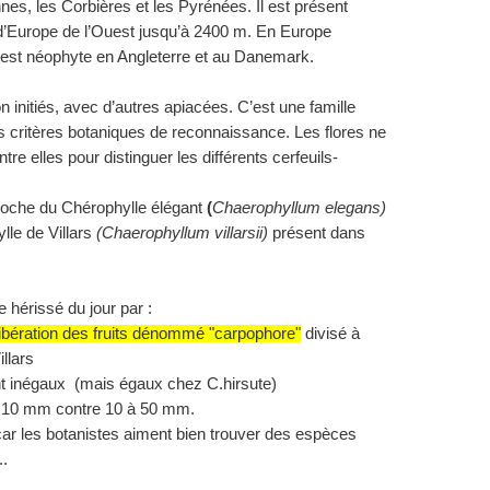
nes, les Corbières et les Pyrénées. Il est présent
d’Europe de l’Ouest jusqu’à 2400 m. En Europe
 C’est néophyte en Angleterre et au Danemark.
on initiés, avec d’autres apiacées. C’est une famille
 les critères botaniques de reconnaissance. Les flores ne
tre elles pour distinguer les différents cerfeuils-
roche du Chérophylle élégant
(
Chaerophyllum elegans)
lle de Villars
(Chaerophyllum villarsii)
présent dans
 hérissé du jour par :
 libération des fruits dénommé "carpophore"
divisé à
llars
 sont inégaux (mais égaux chez
C.hirsute
)
3 à 10 mm contre 10 à 50 mm.
car les botanistes aiment bien trouver des espèces
..