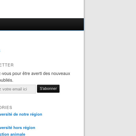
B
ETTER
-vous pour être averti des nouveaux
publiés.
ORIES
versité de notre région
versité hors région
ction animale