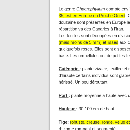
Le genre
Chaerophyllum
compte envi
35, est en Europe ou Proche Orient
. 
douzaine sont présentes en Europe les
répartition va des Canaries à l’Iran.
Les feuilles sont découpées en divisi
(mais moins de 5 mm) et lisses
aux c
quelquefois roses. Elles sont disposée
base. Les ombellules ont de petites feu
Catégorie
:
plante vivace, feuillée et
d’hirsute certains individus sont glab
hérissé
. Un peu déroutant.
Port
:
plante moyenne à haute avec de
Hauteur
:
30-100 cm de haut.
Tige
:
robuste, creuse, ronde, velue e
rhizome rampant et segmenté