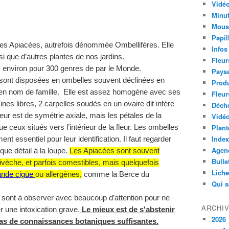
Vidéo
Minut
Mous
Papil
 des Apiacées, autrefois dénommée Ombellifères. Elle
Infos
ainsi que d’autres plantes de nos jardins.
Fleur
 environ pour 300 genres de par le Monde.
Paysa
 sont disposées en ombelles souvent déclinées en
Produ
ancien nom de famille. Elle est assez homogène avec ses
Fleur
mines libres, 2 carpelles soudés en un ovaire dit infère
Déch
fleur est de symétrie axiale, mais les pétales de la
Vidéo
Plant
e ceux situés vers l’intérieur de la fleur. Les ombelles
Index
nt essentiel pour leur identification. Il faut regarder
Agend
que détail à la loupe.
Les Apiacées sont souvent
Bulle
ivèche, et parfois comestibles, mais quelquefois
Lich
nde cigüe
ou allergènes,
comme la Berce du
Qui 
 sont à observer avec beaucoup d’attention pour ne
ARCHI
r une intoxication grave.
Le mieux est de s'abstenir
2026
as de connaissances botaniques suffisantes.