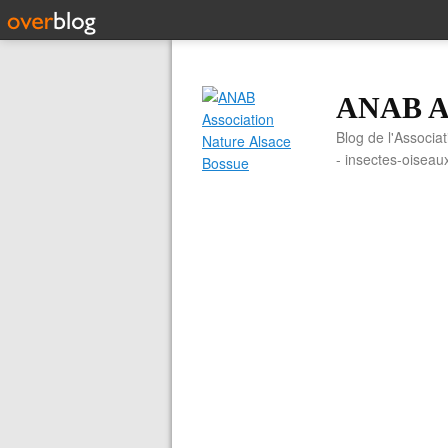
ANAB As
Blog de l'Associa
- insectes-oiseau