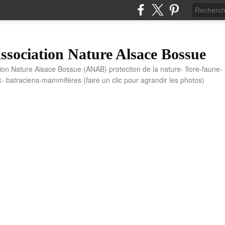
sociation Nature Alsace Bossue
tion Nature Alsace Bossue (ANAB) protection de la nature- flore-faune-
x- batraciens-mammifères (faire un clic pour agrandir les photos)