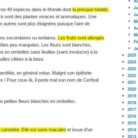
A
Ju
ron 40 espèces dans le Monde dont
la presque totalité,
Ju
Ce sont des plantes vivaces et aromatiques. Une
M
 autres sont plus éloignées puisque l’aire de
Av
M
ons secondaires ou tertiaires.
Les fruits sont allongés
Fé
ôtes peu marquées. Les fleurs sont blanches,
Ja
s en ombelles sans feuilles (sans involucre) à la
2025
illes ciliées à la base.
2024
2023
 ramifiée, en général velue. Malgré son épithète
2022
res ! Pour ceux-là, il-porte mal son nom de
Cerfeuil
2021
2020
2019
 petites fleurs blanches en ombelles.
2018
2017
2016
2015
2014
t cannelée. Elle est sans macules
et issue d’un
2013