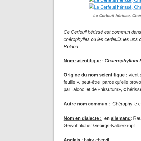
Le Cerfeuil hérissé, Ché
Ce Cerfeuil hérissé est commun dans le
chérophylles ou les cerfeuils les uns 
Roland
Nom scientifique
:
Chaerophyllum 
Origine du nom scientifique
:
vient 
feuille », peut-être parce qu’elle pro
par l’alcool
et de «
hirsutum
», « hériss
Autre nom commun
: Chérophylle ci
Nom en dialecte :
en
allemand
: Ra
Gewöhnlicher Gebirgs-Kälberkropf
Anglais
: hairy chervil