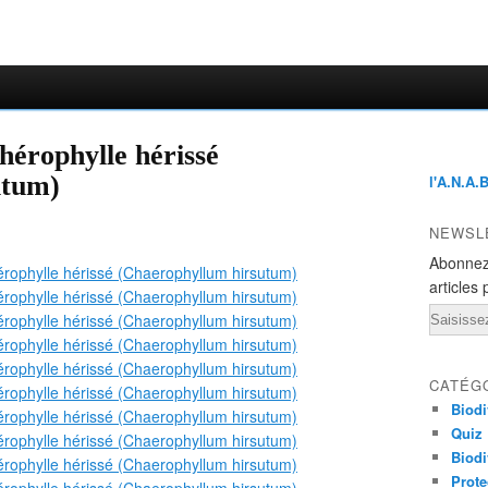
hérophylle hérissé
utum)
l'A.N.A.
NEWSL
Abonnez
articles 
Email
CATÉG
Biodi
Quiz
Biodi
Prote