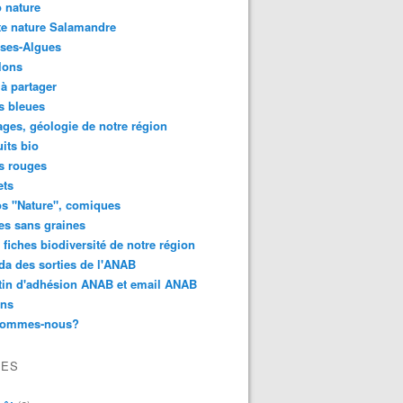
 nature
e nature Salamandre
ses-Algues
lons
 à partager
s bleues
ges, géologie de notre région
its bio
s rouges
ets
s "Nature", comiques
es sans graines
 fiches biodiversité de notre région
a des sorties de l'ANAB
tin d'adhésion ANAB et email ANAB
ens
sommes-nous?
VES