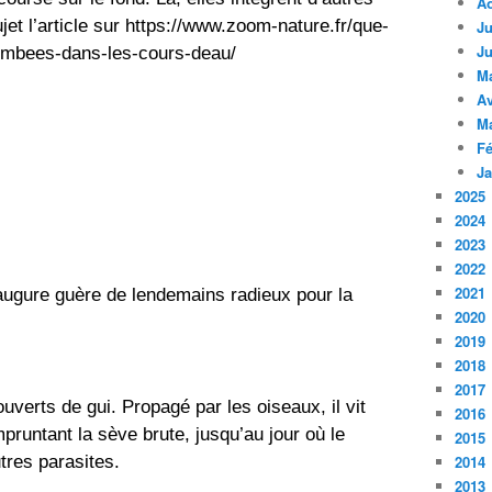
A
jet l’article sur https://www.zoom-nature.fr/que-
Ju
Ju
tombees-dans-les-cours-deau/
M
Av
M
Fé
Ja
2025
2024
2023
2022
2021
augure guère de lendemains radieux pour la 
2020
2019
2018
2017
uverts de gui. Propagé par les oiseaux, il vit 
2016
runtant la sève brute, jusqu’au jour où le 
2015
utres parasites. 
2014
2013