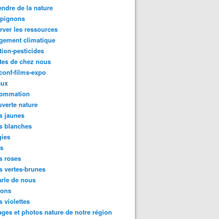
ndre de la nature
pignons
rver les ressources
gement climatique
tion-pesticides
tes de chez nous
conf-films-expo
aux
ommation
verte nature
s jaunes
s blanches
gies
es
s roses
s vertes-brunes
rle de nous
ions
s violettes
ges et photos nature de notre région