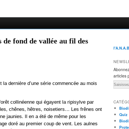
 de fond de vallée au fil des
l'A.N.A.
NEWSL
Abonnez
articles 
est la dernière d’une série commencée au mois 
Email
forêt collinéenne qui égayent la ripisylve par 
CATÉG
Biodi
les, chênes, hêtres, noisetiers… Les frênes ont 
Quiz
ine jaunies. Il en a été de même pour les 
Biodi
llage doré au premier coup de vent. Les aulnes 
Prote