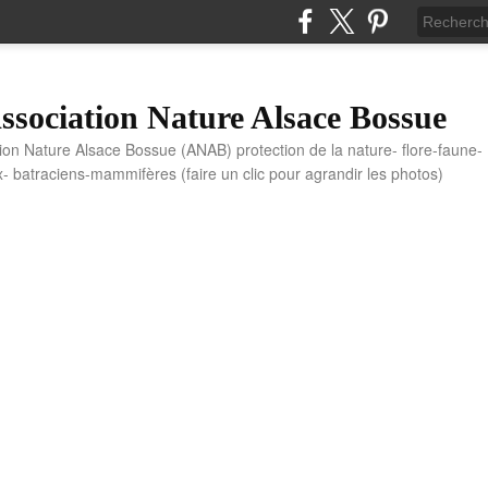
sociation Nature Alsace Bossue
tion Nature Alsace Bossue (ANAB) protection de la nature- flore-faune-
x- batraciens-mammifères (faire un clic pour agrandir les photos)