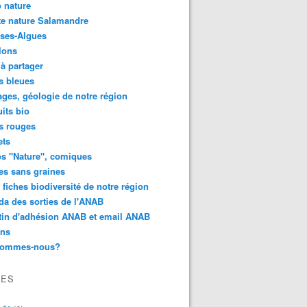
 nature
e nature Salamandre
ses-Algues
lons
 à partager
s bleues
ges, géologie de notre région
its bio
s rouges
ets
s "Nature", comiques
es sans graines
 fiches biodiversité de notre région
a des sorties de l'ANAB
tin d'adhésion ANAB et email ANAB
ens
sommes-nous?
VES