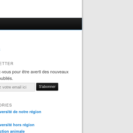
B
ETTER
-vous pour être averti des nouveaux
publiés.
ORIES
versité de notre région
versité hors région
ction animale