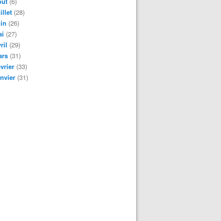
oût
(6)
illet
(28)
in
(26)
ai
(27)
ril
(29)
ars
(31)
vrier
(33)
nvier
(31)