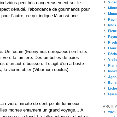
Vidéo
 individus penchés dangereusement sur le 
Minut
spect dénudé, l’abondance de gourmands pour 
Mous
pour l’autre, ce qui indique là aussi une 
Papil
Infos
Fleur
Paysa
Produ
Fleur
e. Un fusain (Euonymus europaeus) en fruits 
Déch
s vers la lumière. Des ombelles de baies 
Vidéo
s d’un autre buisson. Il s’agit d’un arbuste 
Plant
la viorne obier (Viburnum opulus). 
Index
Agend
Bulle
Lich
Qui 
a rivière miroite de cent points lumineux  
ARCHI
uilles mortes entament un grand voyage… A 
2026
ourse sur le fond. Là, elles intègrent d’autres 