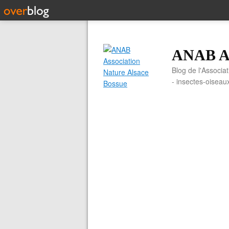
ANAB As
Blog de l'Associa
- insectes-oiseau