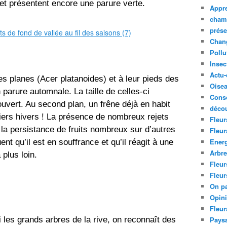
 et présentent encore une parure verte. 
Appre
cham
prése
Chan
Pollu
Insec
Actu-
s planes (Acer platanoides) et à leur pieds des 
Oise
arure automnale. La taille de celles-ci  
Cons
vert. Au second plan, un frêne déjà en habit 
décou
iers hivers ! La présence de nombreux rejets 
Fleur
la persistance de fruits nombreux sur d’autres 
Fleur
t qu’il est en souffrance et qu’il réagit à une 
Ener
Arbr
 plus loin.
Fleur
Fleur
On pa
Opin
Fleur
 les grands arbres de la rive, on reconnaît des 
Paysa