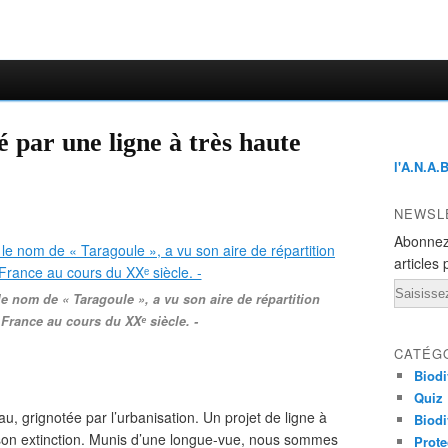
par une ligne à très haute
l'A.N.A.
NEWSL
Abonnez
articles 
Email
e nom de « Taragoule », a vu son aire de répartition
 France au cours du XXᵉ siècle. -
CATÉG
Biodi
Quiz
au, grignotée par l’urbanisation. Un projet de ligne à
Biodi
 son extinction. Munis d’une longue-vue, nous sommes
Prote