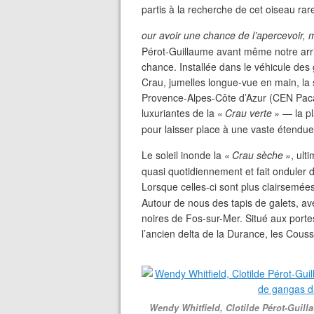
partis à la recherche de cet oiseau rar
our avoir une chance de l’apercevoir, 
Pérot-Guillaume avant même notre arriv
chance. Installée dans le véhicule des
Crau, jumelles longue-vue en main, la 
Provence-Alpes-Côte d’Azur (
CEN
Paca
luxuriantes de la
«
Crau verte
»
— la pl
pour laisser place à une vaste étendu
Le soleil inonde la
«
Crau sèche
»
, ult
quasi quotidiennement et fait onduler
Lorsque celles-ci sont plus clairsemées
Autour de nous des tapis de galets, ave
noires de Fos-sur-Mer. Situé aux port
l’ancien delta de la Durance, les Cous
Wendy Whitfield, Clotilde Pérot-Guill