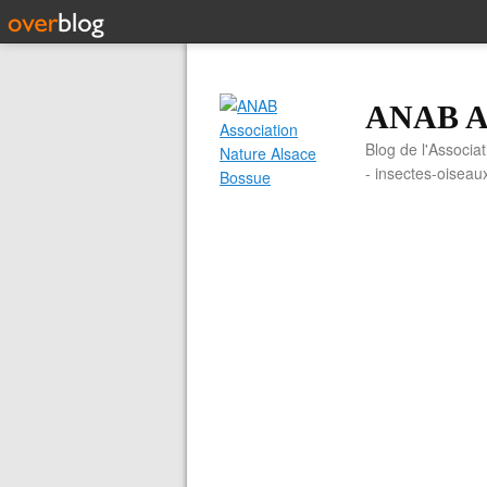
ANAB As
Blog de l'Associa
- insectes-oiseau