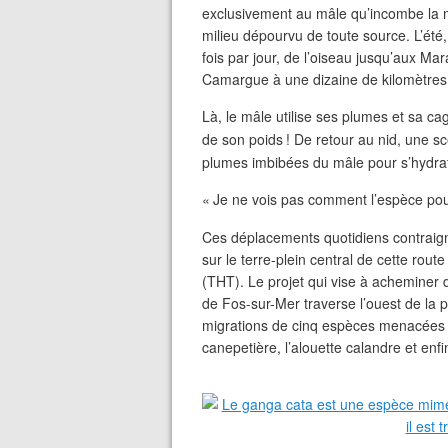
exclusivement au mâle qu’incombe la m
milieu dépourvu de toute source. L’été
fois par jour, de l’oiseau jusqu’aux Mar
Camargue à une dizaine de kilomètres 
Là, le mâle utilise ses plumes et sa c
de son poids
! De retour au nid, une sc
plumes imbibées du mâle pour s’hydrat
«
Je ne vois pas comment l’espèce pourr
Ces déplacements quotidiens contraign
sur le terre-plein central de cette rout
(
THT
). Le projet qui vise à acheminer d
de Fos-sur-Mer traverse l’ouest de la pl
migrations de cinq espèces menacées : l
canepetière, l’alouette calandre et enfin