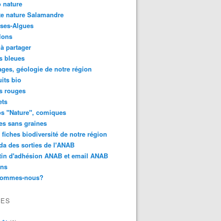
 nature
e nature Salamandre
ses-Algues
lons
 à partager
s bleues
ges, géologie de notre région
its bio
s rouges
ets
s "Nature", comiques
es sans graines
 fiches biodiversité de notre région
a des sorties de l'ANAB
tin d'adhésion ANAB et email ANAB
ens
sommes-nous?
VES