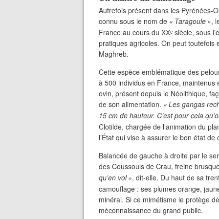
Autrefois présent dans les Pyrénées-Ori
connu sous le nom de
«
Taragoule
»
, 
France au cours du
XX
ᵉ siècle, sous l
pratiques agricoles. On peut toutefois
Maghreb.
Cette espèce emblématique des pelou
à 500 individus en France, maintenus 
ovin, présent depuis le Néolithique, fa
de son alimentation.
«
Les gangas rech
15 cm de hauteur. C’est pour cela qu’o
Clotilde, chargée de l’animation du pla
l’État qui vise à assurer le bon état de
Balancée de gauche à droite par le sen
des Coussouls de Crau, freine brusque
qu’en vol
»
, dit-elle. Du haut de sa tr
camouflage : ses plumes orange, jaune
minéral. Si ce mimétisme le protège de 
méconnaissance du grand public.