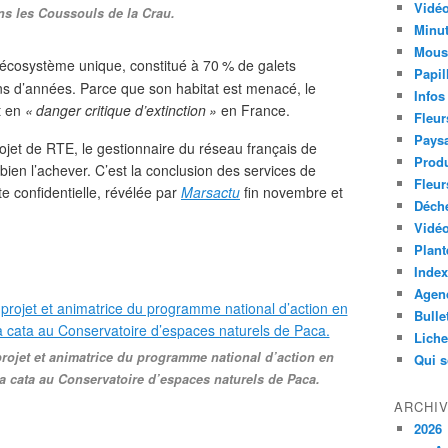
Vidéo
s les Coussouls de la Crau.
Minut
Mous
 écosystème unique, constitué à 70
% de galets
Papil
ns d’années. Parce que son habitat est menacé, le
Infos
t en
«
danger critique d’extinction
»
en France.
Fleur
Paysa
rojet de
RTE
, le gestionnaire du réseau français de
Produ
t bien l’achever. C’est la conclusion des services de
Fleur
te confidentielle, révélée par
Marsactu
fin novembre et
Déch
Vidéo
Plant
Index
Agend
Bulle
Lich
projet et animatrice du programme national d’action en
Qui 
a cata au Conservatoire d’espaces naturels de Paca.
ARCHI
2026