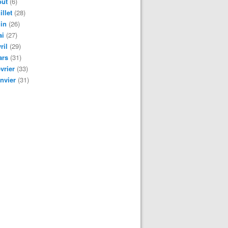
oût
(6)
illet
(28)
in
(26)
ai
(27)
ril
(29)
ars
(31)
vrier
(33)
nvier
(31)