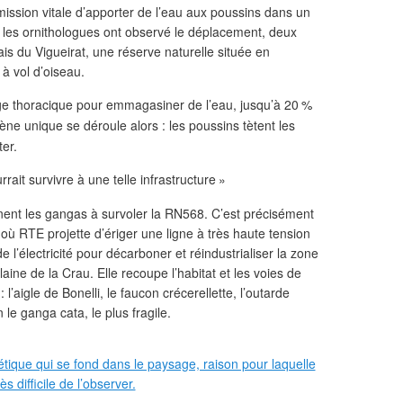
ission vitale d’apporter de l’eau aux poussins dans un
, les ornithologues ont observé le déplacement, deux
ais du Vigueirat, une réserve naturelle située en
à vol d’oiseau.
age thoracique pour emmagasiner de l’eau, jusqu’à 20
%
ène unique se déroule alors : les poussins tètent les
er.
ait survivre à une telle infrastructure
»
ent les gangas à survoler la
RN568
. C’est précisément
e où
RTE
projette d’ériger une ligne à très haute tension
e l’électricité pour décarboner et réindustrialiser la zone
aine de la Crau. Elle recoupe l’habitat et les voies de
’aigle de Bonelli, le faucon crécerellette, l’outarde
 le ganga cata, le plus fragile.