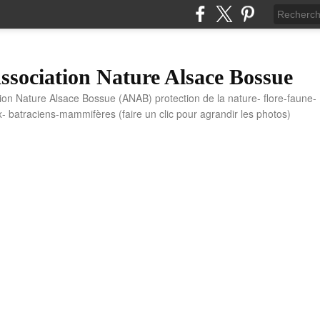
sociation Nature Alsace Bossue
tion Nature Alsace Bossue (ANAB) protection de la nature- flore-faune-
x- batraciens-mammifères (faire un clic pour agrandir les photos)