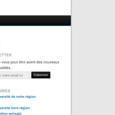
B
ETTER
-vous pour être averti des nouveaux
publiés.
ORIES
versité de notre région
versité hors région
ction animale