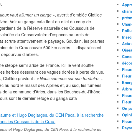
e.
Appre
cham
mieux vaut allumer un cierge
»
, avertit d’emblée Clotilde
prése
ée. Voir un ganga cata tient en effet du coup de
Chan
 gardiens de la Réserve naturelle des Coussouls de
Pollu
salariée du Conservatoire d’espaces naturels de
Insec
) scrute attentivement le paysage. Soudain, les prairies
Actu-
aine de la Crau couvre 600 km carrés — disparaissent
Oise
e dépourvue d’arbres.
Cons
décou
ime steppe semi-aride de France. Ici, le vent souffle
Fleur
 des herbes dessinant des vagues dorées à perte de vue.
Fleur
, Clotilde prévient :
«
Nous sommes sur son territoire.
»
Ener
c au nord le massif des Alpilles et, au sud, les fumées
Arbr
es de la commune d’Arles, dans les Bouches-du-Rhône,
Fleur
souls sont le dernier refuge du ganga cata
Fleur
On pa
Opin
Fleur
Paysa
aume et Hugo Deglarges, du CEN Paca, à la recherche de