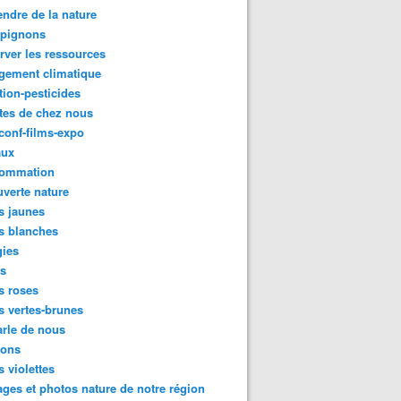
ndre de la nature
pignons
rver les ressources
gement climatique
tion-pesticides
tes de chez nous
conf-films-expo
aux
ommation
verte nature
s jaunes
s blanches
gies
es
s roses
s vertes-brunes
rle de nous
ions
s violettes
ges et photos nature de notre région