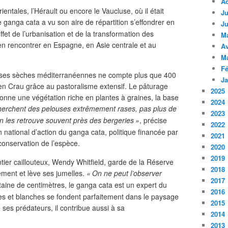
A
entales, l’Hérault ou encore le Vaucluse, où il était
Ju
le ganga cata a vu son aire de répartition s’effondrer en
Ju
’effet de l’urbanisation et de la transformation des
M
 en rencontrer en Espagne, en Asie centrale et au
Av
M
Fé
ses sèches méditerranéennes ne compte plus que 400
Ja
en Crau grâce au pastoralisme extensif. Le pâturage
2025
çonne une végétation riche en plantes à graines, la base
2024
erchent des pelouses extrêmement rases, pas plus de
2023
n les retrouve souvent près des bergeries
»
, précise
2022
n national d’action du ganga cata, politique financée par
2021
 conservation de l’espèce.
2020
2019
tier caillouteux, Wendy Whitfield, garde de la Réserve
2018
ment et lève ses jumelles.
«
On ne peut l’observer
2017
entaine de centimètres, le ganga cata est un expert du
2016
s et blanches se fondent parfaitement dans le paysage
2015
ses prédateurs, il contribue aussi à sa
2014
2013