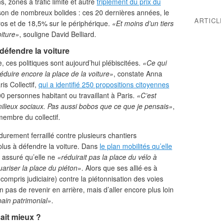
, zones à trafic limité et autre
triplement du prix du
son de nombreux bolides : ces 20 dernières années, le
ARTIC
ros et de 18,5% sur le périphérique.
«Et moins d’un tiers
iture»
, souligne David Belliard.
défendre la voiture
, ces politiques sont aujourd’hui plébiscitées.
«Ce qui
réduire encore la place de la voiture»
, constate Anna
is Collectif,
qui a identifié 250 propositions citoyennes
0 personnes habitant ou travaillant à Paris.
«C’est
lieux sociaux. Pas aussi bobos que ce que je pensais»
,
embre du collectif.
 durement ferraillé contre plusieurs chantiers
plus à défendre la voiture. Dans
le plan mobilités qu’elle
a assuré qu’elle ne
«réduirait pas la place du vélo à
uariser la place du piéton»
. Alors que ses allié·es à
compris judiciaire) contre la piétonnisation des voies
n pas de revenir en arrière, mais d’aller encore plus loin
ain patrimonial»
.
isait mieux ?