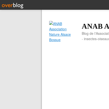
ANAB As
Blog de l'Associa
- insectes-oiseau