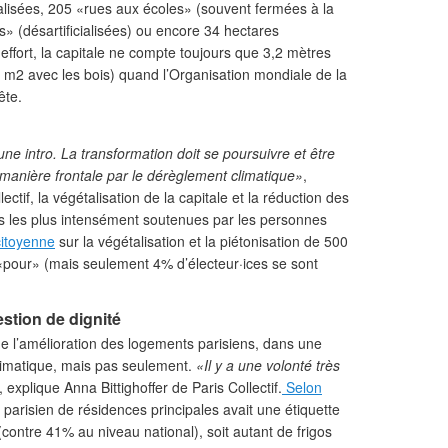
alisées, 205 «rues aux écoles» (souvent fermées à la
s» (désartificialisées) ou encore 34 hectares
 effort, la capitale ne compte toujours que 3,2 mètres
4 m2 avec les bois) quand l’Organisation mondiale de la
ête.
ne intro. La transformation doit se poursuivre et être
manière frontale par le dérèglement climatique»
,
ectif, la végétalisation de la capitale et la réduction des
es les plus intensément soutenues par les personnes
citoyenne
sur la végétalisation et la piétonisation de 500
 «pour» (mais seulement 4% d’électeur·ices se sont
stion de dignité
rne l’amélioration des logements parisiens, dans une
limatique, mais pas seulement.
«Il y a une volonté très
, explique Anna Bittighoffer de Paris Collectif.
Selon
 parisien de résidences principales avait une étiquette
ontre 41% au niveau national), soit autant de frigos