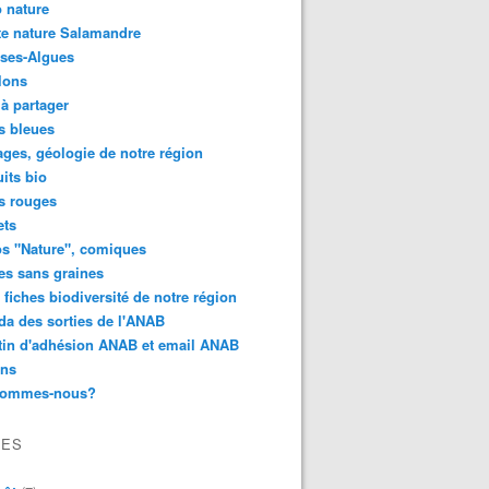
 nature
e nature Salamandre
ses-Algues
lons
 à partager
s bleues
ges, géologie de notre région
its bio
s rouges
ets
s "Nature", comiques
es sans graines
 fiches biodiversité de notre région
a des sorties de l'ANAB
tin d'adhésion ANAB et email ANAB
ens
sommes-nous?
VES