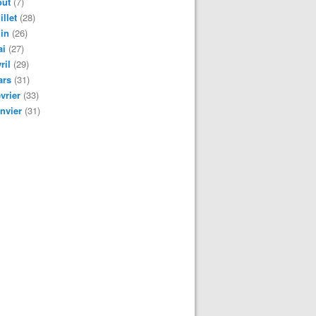
oût
(7)
illet
(28)
in
(26)
ai
(27)
ril
(29)
ars
(31)
vrier
(33)
nvier
(31)