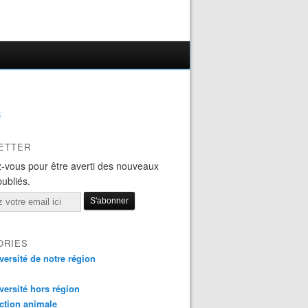
B
ETTER
-vous pour être averti des nouveaux
publiés.
ORIES
versité de notre région
versité hors région
ction animale