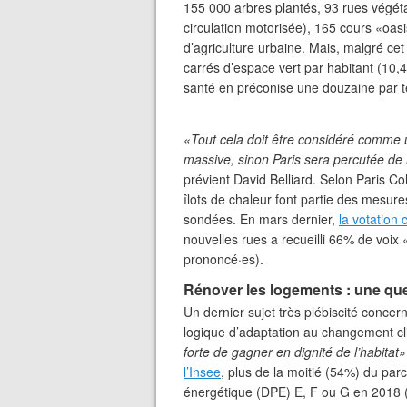
155 000 arbres plantés, 93 rues végét
circulation motorisée), 165 cours «oasi
d’agriculture urbaine. Mais, malgré cet
carrés d’espace vert par habitant (10,
santé en préconise une douzaine par t
«Tout cela doit être considéré comme u
massive, sinon Paris sera percutée de 
prévient David Belliard. Selon Paris Coll
îlots de chaleur font partie des mesur
sondées. En mars dernier,
la votation 
nouvelles rues a recueilli 66% de voix
prononcé·es).
Rénover les logements : une que
Un dernier sujet très plébiscité conce
logique d’adaptation au changement c
forte de gagner en dignité de l’habitat»
l’Insee
, plus de la moitié (54%) du parc
énergétique (DPE) E, F ou G en 2018 (c