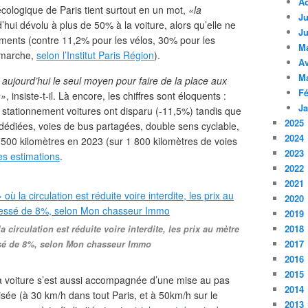
A
écologique de Paris tient surtout en un mot,
«la
Ju
’hui dévolu à plus de 50% à la voiture, alors qu’elle ne
Ju
ments (contre 11,2% pour les vélos, 30% pour les
M
 marche,
selon l’Institut Paris Région
).
Av
M
t aujourd’hui le seul moyen pour faire de la place aux
Fé
n»
, insiste-t-il. Là encore, les chiffres sont éloquents :
Ja
 stationnement voitures ont disparu (-11,5%) tandis que
2025
s dédiées, voies de bus partagées, double sens cyclable,
2024
 1 500 kilomètres en 2023 (sur 1 800 kilomètres de voies
2023
es estimations
.
2022
2021
2020
2019
2018
circulation est réduite voire interdite, les prix au mètre
2017
ssé de 8%, selon Mon chasseur Immo
2016
2015
a voiture s’est aussi accompagnée d’une mise au pas
2014
isée (à 30 km/h dans tout Paris, et à 50km/h sur le
2013