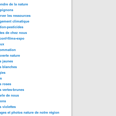
ndre de la nature
pignons
rver les ressources
gement climatique
tion-pesticides
tes de chez nous
conf-films-expo
aux
ommation
verte nature
s jaunes
s blanches
gies
es
s roses
s vertes-brunes
rle de nous
ions
s violettes
ges et photos nature de notre région