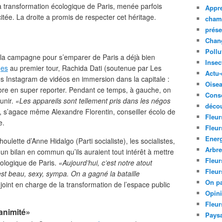
la transformation écologique de Paris, menée parfois
Appre
citée. La droite a promis de respecter cet héritage.
cham
prése
Chan
Pollu
, la campagne pour s’emparer de Paris a déjà bien
Insec
ges
au premier tour, Rachida Dati (soutenue par Les
Actu-
s Instagram de vidéos en immersion dans la capitale :
Oise
core en super reporter. Pendant ce temps, à gauche, on
Cons
unir.
«Les appareils sont tellement pris dans les négos
décou
, s’agace même Alexandre Florentin, conseiller écolo de
Fleur
e.
Fleur
Ener
ulette d’Anne Hidalgo (Parti socialiste), les socialistes,
Arbr
un bilan en commun qu’ils auraient tout intérêt à mettre
Fleur
cologique de Paris.
«Aujourd’hui, c’est notre atout
Fleur
est beau, sexy, sympa. On a gagné la bataille
On pa
adjoint en charge de la transformation de l’espace public
Opin
Fleur
animité»
Paysa