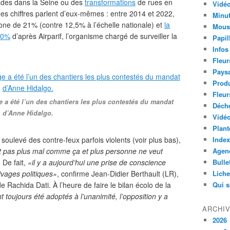
ades dans la Seine ou des
transformations
de rues en
Vidéo
ues chiffres parlent d’eux-mêmes : entre 2014 et 2022,
Minut
bone de 21% (contre 12,5% à l’échelle nationale) et
la
Mous
 40%
d’après Airparif, l’organisme chargé de surveiller la
Papil
Infos
Fleur
Paysa
Produ
Fleur
e a été l’un des chantiers les plus contestés du mandat
Déch
d’Anne Hidalgo.
Vidéo
Plant
 soulevé des contre-feux parfois violents (voir plus bas),
Index
est pas plus mal comme ça et plus personne ne veut
Agend
 De fait,
«il y a aujourd’hui une prise de conscience
Bulle
ivages politiques»
, confirme Jean-Didier Berthault (LR),
Lich
de Rachida Dati. À l’heure de faire le bilan écolo de la
Qui 
t toujours été adoptés à l’unanimité, l’opposition y a
ARCHI
2026