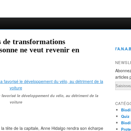
s de transformations
rsonne ne veut revenir en
l'A.N.A.
NEWSL
Abonnez
articles 
Email
favorisé le développement du vélo, au détriment de la
voiture
CATÉG
Biodi
Quiz
Biodi
 la tête de la capitale, Anne Hidalgo rendra son écharpe
Prote