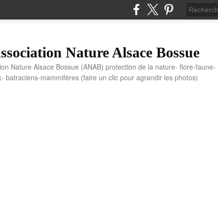
sociation Nature Alsace Bossue
tion Nature Alsace Bossue (ANAB) protection de la nature- flore-faune-
x- batraciens-mammifères (faire un clic pour agrandir les photos)