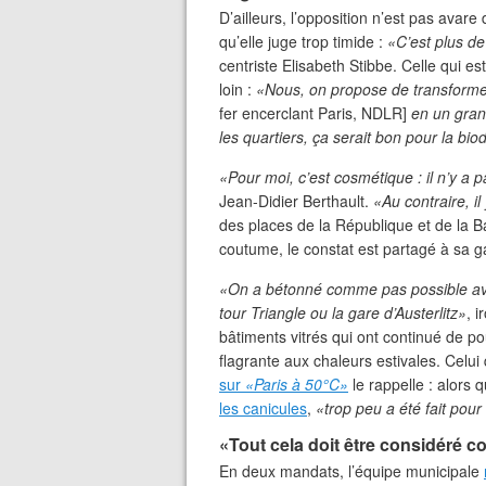
D’ailleurs, l’opposition n’est pas avare
qu’elle juge trop timide :
«C’est plus de
centriste Elisabeth Stibbe. Celle qui es
loin :
«Nous, on propose de transformer
fer encerclant Paris, NDLR]
en un grand
les quartiers, ça serait bon pour la biod
«Pour moi, c’est cosmétique : il n’y a
Jean-Didier Berthault.
«Au contraire, il
des places de la République et de la 
coutume, le constat est partagé à sa 
«On a bétonné comme pas possible ave
tour Triangle ou la gare d’Austerlitz»
, 
bâtiments vitrés qui ont continué de po
flagrante aux chaleurs estivales. Celu
sur
«Paris à 50°C»
le rappelle : alors 
les canicules
,
«trop peu a été fait pour
«Tout cela doit être considéré 
En deux mandats, l’équipe municipale