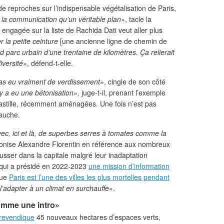
 de reproches sur l’indispensable végétalisation de Paris,
 la communication qu’un véritable plan»
, tacle la
t engagée sur la liste de Rachida Dati veut aller plus
 la petite ceinture
[une ancienne ligne de chemin de
 parc urbain d’une trentaine de kilomètres. Ça relierait
iversité»
, défend-t-elle.
 pas eu vraiment de verdissement»
, cingle de son côté
 y a eu une bétonisation»,
juge-t-il, prenant l’exemple
Bastille, récemment aménagées. Une fois n’est pas
gauche.
c, ici et là, de superbes serres à tomates comme la
ironise Alexandre Florentin en référence aux nombreux
usser dans la capitale malgré leur inadaptation
i qui a présidé en 2022-2023
une mission d’information
que
Paris est l’une des villes les plus mortelles pendant
 l’adapter à un climat en surchauffe»
.
comme une intro»
revendique
45 nouveaux hectares d’espaces verts,