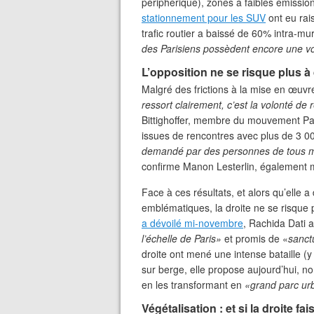
périphérique), zones à faibles émissions
stationnement pour les SUV
ont eu rai
trafic routier a baissé de 60% intra-mu
des Parisiens possèdent encore une vo
L’opposition ne se risque plus à 
Malgré des frictions à la mise en œuvre
ressort clairement, c’est la volonté de 
Bittighoffer, membre du mouvement Par
issues de rencontres avec plus de 3 00
demandé par des personnes de tous mi
confirme Manon Lesterlin, également m
Face à ces résultats, et alors qu’elle a
emblématiques, la droite ne se risque 
a dévoilé mi-novembre
, Rachida Dati 
l’échelle de Paris»
et promis de «
sanct
droite ont mené une intense bataille (y 
sur berge, elle propose aujourd’hui, no
en les transformant en
«grand parc urb
Végétalisation : et si la droite fa