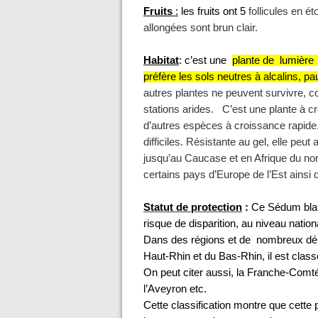
Fruits
:
les fruits ont 5
follicules en é
allongées sont brun clair.
Habitat
: c’est une
plante de lumière 
préfère les sols neutres à alcalins, p
autres plantes ne peuvent survivre, 
stations arides. C’est une plante à c
d’autres espèces à croissance rapide. 
difficiles. Résistante au gel, elle peut
jusqu’au Caucase et en Afrique du nor
certains pays d’Europe de l’Est ainsi
Statut de
protection
:
Ce Sédum blan
risque de disparition, au niveau nation
Dans des régions et de nombreux d
Haut-Rhin et du Bas-Rhin, il est clas
On peut citer aussi, la Franche-Comté,
l’Aveyron etc.
Cette classification montre que cette 