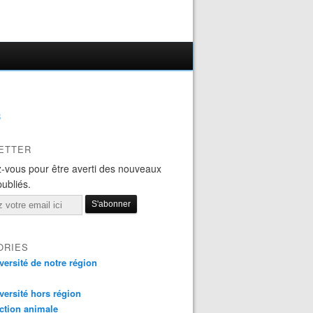
B
ETTER
-vous pour être averti des nouveaux
publiés.
ORIES
versité de notre région
versité hors région
ction animale