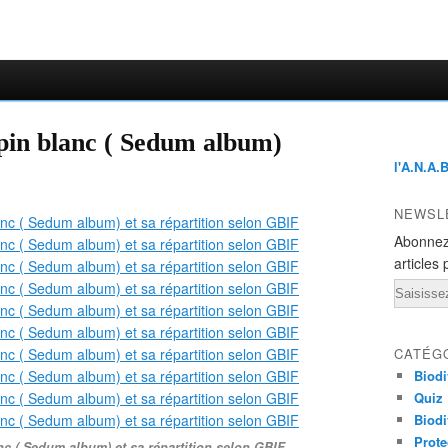
pin blanc ( Sedum album)
l'A.N.A.
NEWSL
Abonnez
articles 
Email
CATÉG
Biodi
Quiz
Biodi
Prote
nc ( Sedum album) et sa répartition selon GBIF