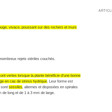
ARTIC
rouge, vivace, poussant sur des rochers et murs
nombreux rejets stériles couchés.
sont vertes lorsque la plante bénéficie d’une bonne
ouge en cas de stress hydrique
.
Leur forme est
s sont
sessiles
, alternes et disposées en spirales
 de long et de 1 à 3 mm de large.