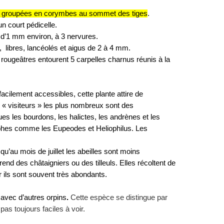
, groupées en corymbes au sommet des tiges
.
un court pédicelle.
 d’1 mm environ, à 3 nervures.
e, libres, lancéolés et aigus de 2 à 4 mm.
rougeâtres entourent 5 carpelles charnus réunis à la
acilement accessibles, cette plante attire de
 « visiteurs » les plus nombreux sont des
es les bourdons, les halictes, les andrènes et les
rphes comme les Eupeodes et Heliophilus. Les
u’au mois de juillet les abeilles sont moins
d des châtaigniers ou des tilleuls. Elles récoltent de
 ils sont souvent très abondants.
u avec d’autres orpins
.
Cette espèce
se distingue par
 pas toujours faciles à voir.