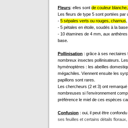
Fleurs
: elles sont
de couleur blanche
Les fleurs de type 5 sont portées par 
-
5 sépales verts ou rouges, charnus
,
- 5 pétales en étoile, soudés à la bas
- 10 étamines de 4 mm, aux anthères 
base.
Pollinisation
: grâce à ses nectaires f
nombreux insectes pollinisateurs. Les
hyménoptères : les abeilles domestiqu
mégachiles. Viennent ensuite les sy
papillons sont rares.
Les chercheurs (2 et 3) ont remarqué q
nombreuses si l’environnement compren
préférence le miel de ces espèces car
Confusion
: oui, il peut être confond
ses feuilles et certains détails floraux,