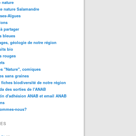
 nature
e nature Salamandre
ses-Algues
lons
 à partager
s bleues
ges, géologie de notre région
its bio
s rouges
ets
s "Nature", comiques
es sans graines
 fiches biodiversité de notre région
a des sorties de l'ANAB
tin d'adhésion ANAB et email ANAB
ens
sommes-nous?
VES