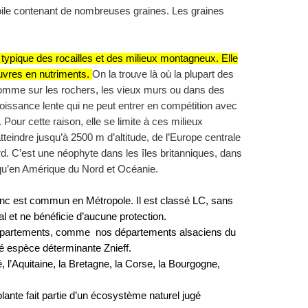
toile contenant de nombreuses graines. Les graines
typique des rocailles et des milieux montagneux. Elle
auvres en nutriments.
On la trouve là où la plupart des
comme sur les rochers, les vieux murs ou dans des
roissance lente qui ne peut entrer en compétition avec
Pour cette raison, elle se limite à ces milieux
 atteindre jusqu’à 2500 m d’altitude, de l’Europe centrale
d. C’est une néophyte dans les îles britanniques, dans
 qu’en Amérique du Nord et Océanie.
c est commun en Métropole. Il est classé LC, sans
al et ne bénéficie d’aucune protection.
épartements, comme nos départements alsaciens du
sé espèce déterminante Znieff.
 l’Aquitaine, la Bretagne, la Corse, la Bourgogne,
plante fait partie d’un écosystème naturel jugé