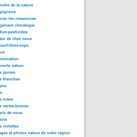
ndre de la nature
pignons
rver les ressources
gement climatique
tion-pesticides
tes de chez nous
conf-films-expo
aux
ommation
verte nature
s jaunes
s blanches
gies
es
s roses
s vertes-brunes
rle de nous
ions
s violettes
ges et photos nature de notre région