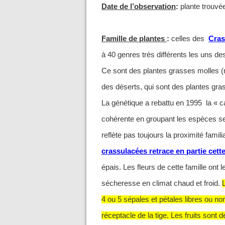
Date de l’observation
:
plante trouvée
Famille de plantes
:
celles des
Cras
à 40 genres très différents les uns d
Ce sont des plantes grasses molles 
des déserts, qui sont des plantes gra
La génétique a rebattu en 1995 la « ca
cohérente en groupant les espèces sel
reflète pas toujours la proximité famili
crassulacées retrace en partie cette
épais. Les fleurs de cette famille ont 
sécheresse en climat chaud et froid.
4 ou 5 sépales et pétales libres ou n
réceptacle de la tige. Les fruits sont 