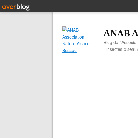
ANAB As
Blog de l'Associa
- insectes-oiseau