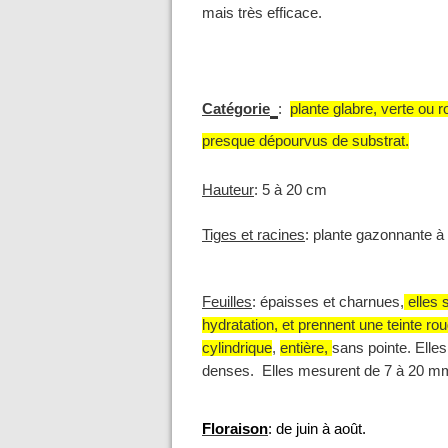
mais très efficace.
Catégorie
:
plante glabre, verte ou 
presque dépourvus de substrat.
Hauteur
:
5 à 20 cm
Tiges et racines
:
plante gazonnante à 
Feuilles
:
épaisses et charnues,
elles 
hydratation, et prennent une teinte r
cylindrique
,
entière,
sans pointe. Elle
denses. Elles mesurent de 7 à 20 mm
Floraison
: de juin à août.