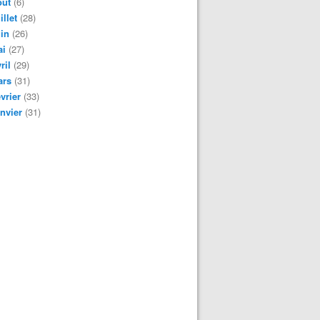
oût
(6)
illet
(28)
in
(26)
ai
(27)
ril
(29)
ars
(31)
vrier
(33)
nvier
(31)