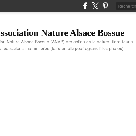
sociation Nature Alsace Bossue
tion Nature Alsace Bossue (ANAB) protection de la nature- flore-faune-
x- batraciens-mammifères (faire un clic pour agrandir les photos)