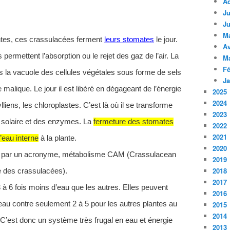
A
Ju
Ju
M
lantes, ces crassulacées ferment
leurs stomates
le jour.
Av
permettent l’absorption ou le rejet des gaz de l’air. La
M
Fé
s la vacuole des cellules végétales sous forme de sels
Ja
alique. Le jour il est libéré en dégageant de l’énergie
2025
2024
liens, les chloroplastes. C’est là où il se transforme
2023
e solaire et des enzymes. La
fermeture des stomates
2022
2021
l’eau interne
à la plante.
2020
né par un acronyme, métabolisme CAM (Crassulacean
2019
2018
 des crassulacées).
2017
3 à 6 fois moins d’eau que les autres. Elles peuvent
2016
’eau contre seulement 2 à 5 pour les autres plantes au
2015
2014
C’est donc un système très frugal en eau et énergie
2013