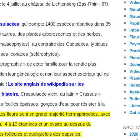
Vidéo
 le 4 juillet au château de Lichtenberg (Bas-Rhin - 67)
Minut
Mous
Papil
sulacées
qui compte 1400 espèces réparties dans 35
Infos
es autres, des plantes arborescentes et des herbes.
Fleur
Paysa
(malacophytes) au contraire des Cactacées, typiques
Produ
sses coriaces (sclérophytes).
Fleur
Déch
rtographie » de cette famille pour la rendre plus
Vidéo
on leur généalogie et non leur aspect extérieur qui ne
Plant
ale !
Le site anglais de wikipedia sur les
Index
Agend
 histoire.
Crassulacée vient du latin « Crassus »
Bulle
les feuilles épaisses, gorgées d’eau pour résister à la
Lich
Qui 
Les fleurs sont en grand majorité hermaphrodites, avec
on, 4 à 10 étamines et un ovaire au-dessus du
ARCHI
2026
des follicules et quelquefois des capsules.