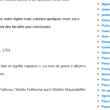
Appre
cham
prése
ans notre région mais colonise quelques murs secs
Chan
Pollu
s ont des facultés peu communes.
Insec
Actu-
Oise
Cons
., 1753
décou
Fleur
Fleur
 latin et signifie «apaiser ». Le nom de genre « album»,
Ener
Arbr
re.
Fleur
Fleur
Fettkrau /
Weiße Fetthenne auch Weißer Mauerpfeffer
On pa
Opin
Fleur
Paysa