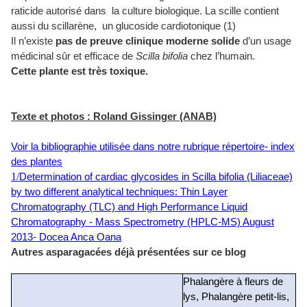
raticide autorisé dans la culture biologique. La scille contient
aussi du scillarène, un glucoside cardiotonique (1)
Il n’existe
pas de preuve clinique moderne solide
d’un usage
médicinal sûr et efficace de
Scilla bifolia
chez l’humain.
Cette plante est très toxique.
Texte et photos : Roland Gissinger (ANAB)
Voir la bibliographie utilisée dans notre rubrique répertoire- index
des plantes
1/
Determination of cardiac glycosides in Scilla bifolia (Liliaceae)
by two different analytical techniques: Thin Layer
Chromatography (TLC) and High Performance Liquid
Chromatography - Mass Spectrometry (HPLC-MS) August
2013- Docea Anca Oana
Autres asparagacées déjà présentées sur ce blog
Phalangère à fleurs de
lys, Phalangère petit-lis,