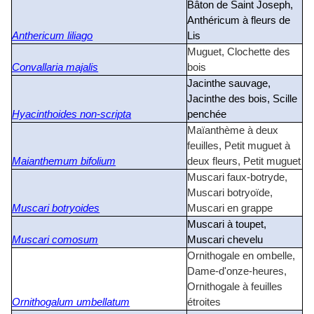
Bâton de Saint Joseph,
Anthéricum à fleurs de
Anthericum liliago
Lis
Muguet, Clochette des
Convallaria majalis
bois
Jacinthe sauvage,
Jacinthe des bois, Scille
Hyacinthoides non-scripta
penchée
Maïanthème à deux
feuilles, Petit muguet à
Maianthemum bifolium
deux fleurs, Petit muguet
Muscari faux-botryde,
Muscari botryoïde,
Muscari botryoides
Muscari en grappe
Muscari à toupet,
Muscari comosum
Muscari chevelu
Ornithogale en ombelle,
Dame-d'onze-heures,
Ornithogale à feuilles
Ornithogalum umbellatum
étroites