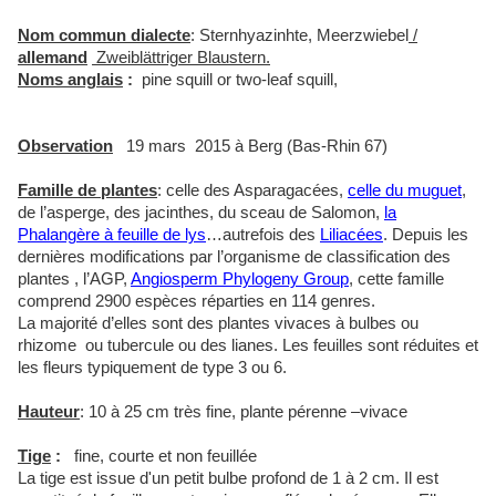
Nom commun dialecte
: Sternhyazinhte, Meerzwiebel
/
allemand
Zweiblättriger Blaustern.
Noms anglais
:
pine squill or two-leaf squill,
Observation
19 mars 2015 à Berg (Bas-Rhin 67)
Famille de plantes
:
celle des Asparagacées,
celle du muguet
,
de l’asperge, des jacinthes, du sceau de Salomon,
la
Phalangère à feuille de lys
…autrefois des
Liliacées
. Depuis les
dernières modifications par l’organisme de classification des
plantes , l’AGP,
Angiosperm Phylogeny Group
, cette famille
comprend 2900 espèces réparties en 114 genres.
La majorité d’elles sont des plantes vivaces à bulbes ou
rhizome ou tubercule ou des lianes. Les feuilles sont réduites et
les fleurs typiquement de type 3 ou 6.
Hauteur
: 10 à 25 cm très fine, plante pérenne –vivace
Tige
:
fine, courte et non feuillée
La tige est issue d'un petit bulbe profond de 1 à 2 cm. Il est