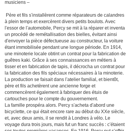
musiciens –
Père et fils s'installèrent comme réparateurs de calandres
à plein temps et exercèrent divers petits boulots. Avec
l'essor de l'automobile, Percy se mit à la réparer et inventa
un procédé de remétallisation des bielles, évitant ainsi
d'envoyer la pièce défectueuse au constructeur, la voiture
étant immobilisée pendant une longue période. En 1914,
une minoterie locale obtint un contrat pour la fabrication de
guêtres kaki. Grâce à ses connaissances en métiers à
tisser et en fabrication de tapis, il décrocha un contrat pour
la fabrication des fils spéciaux nécessaires à la minoterie.
La production se faisait dans l'atelier familial, et bientôt,
père et fils achetèrent une ancienne forge et
commencèrent également à fabriquer des étuis de
cartouches pour le compte du gouvernement.
La famille prospéra alors. Percy s'acheta d'abord une
bicyclette, ce qui était encore rare au début du XXe siècle,
et, avec deux amis, il se rendit à Londres à vélo. Le
voyage dura trois jours, mais fut un franc succès : c'étaient
ses toutes premières vacances. En 1916, Percy put s'offrir