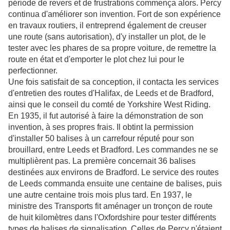
période de revers et de frustrations commença alors. Percy
continua d'améliorer son invention. Fort de son expérience
en travaux routiers, il entreprend également de creuser
une route (sans autorisation), d'y installer un plot, de le
tester avec les phares de sa propre voiture, de remettre la
route en état et d'emporter le plot chez lui pour le
perfectionner.
Une fois satisfait de sa conception, il contacta les services
d'entretien des routes d'Halifax, de Leeds et de Bradford,
ainsi que le conseil du comté de Yorkshire West Riding.
En 1935, il fut autorisé à faire la démonstration de son
invention, à ses propres frais. Il obtint la permission
d'installer 50 balises à un carrefour réputé pour son
brouillard, entre Leeds et Bradford. Les commandes ne se
multiplièrent pas. La première concernait 36 balises
destinées aux environs de Bradford. Le service des routes
de Leeds commanda ensuite une centaine de balises, puis
une autre centaine trois mois plus tard. En 1937, le
ministre des Transports fit aménager un tronçon de route
de huit kilomètres dans l'Oxfordshire pour tester différents
types de balises de signalisation. Celles de Percy n'étaient