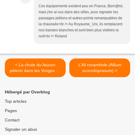
Ces équipements existent peu en France, Bern@rd,
mais j'en ai vus dans des villes, pour signaler les
passages piétons et autres points remarquables de
la chaussée<br /> Au Royaume_Uni, ils remplacent
nos bandes blanches et sont bien plus visibles la
nuit<br /> Roland
< La chute du faucon
L’Ail rocambole (Allium
pèlerin dans les Vosges : à
scorodoprasum) >
quoi ou à qui la faute ?
Hébergé par Overblog
Top articles
Pages
Contact
Signaler un abus