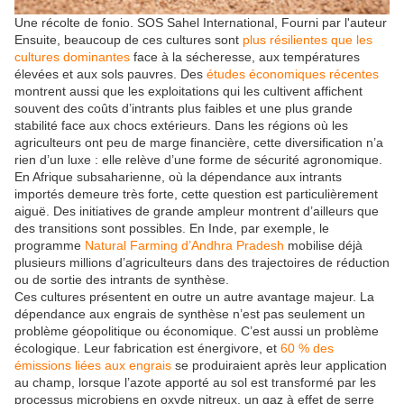
Une récolte de fonio.
SOS Sahel International
,
Fourni par l'auteur
Ensuite, beaucoup de ces cultures sont
plus résilientes que les
cultures dominantes
face à la sécheresse, aux températures
élevées et aux sols pauvres. Des
études économiques récentes
montrent aussi que les exploitations qui les cultivent affichent
souvent des coûts d’intrants plus faibles et une plus grande
stabilité face aux chocs extérieurs. Dans les régions où les
agriculteurs ont peu de marge financière, cette diversification n’a
rien d’un luxe : elle relève d’une forme de sécurité agronomique.
En Afrique subsaharienne, où la dépendance aux intrants
importés demeure très forte, cette question est particulièrement
aiguë. Des initiatives de grande ampleur montrent d’ailleurs que
des transitions sont possibles. En Inde, par exemple, le
programme
Natural Farming d’Andhra Pradesh
mobilise déjà
plusieurs millions d’agriculteurs dans des trajectoires de réduction
ou de sortie des intrants de synthèse.
Ces cultures présentent en outre un autre avantage majeur. La
dépendance aux engrais de synthèse n’est pas seulement un
problème géopolitique ou économique. C’est aussi un problème
écologique. Leur fabrication est énergivore, et
60 % des
émissions liées aux engrais
se produiraient après leur application
au champ, lorsque l’azote apporté au sol est transformé par les
processus microbiens en oxyde nitreux, un gaz à effet de serre