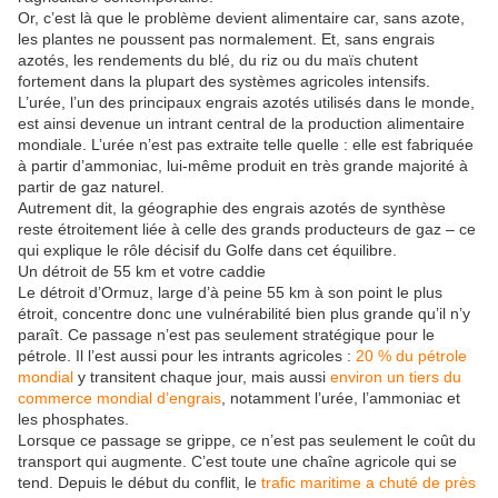
Or, c’est là que le problème devient alimentaire car, sans azote,
les plantes ne poussent pas normalement. Et, sans engrais
azotés, les rendements du blé, du riz ou du maïs chutent
fortement dans la plupart des systèmes agricoles intensifs.
L’urée, l’un des principaux engrais azotés utilisés dans le monde,
est ainsi devenue un intrant central de la production alimentaire
mondiale. L’urée n’est pas extraite telle quelle : elle est fabriquée
à partir d’ammoniac, lui-même produit en très grande majorité à
partir de gaz naturel.
Autrement dit, la géographie des engrais azotés de synthèse
reste étroitement liée à celle des grands producteurs de gaz – ce
qui explique le rôle décisif du Golfe dans cet équilibre.
Un détroit de 55 km et votre caddie
Le détroit d’Ormuz, large d’à peine 55 km à son point le plus
étroit, concentre donc une vulnérabilité bien plus grande qu’il n’y
paraît. Ce passage n’est pas seulement stratégique pour le
pétrole. Il l’est aussi pour les intrants agricoles :
20 % du pétrole
mondial
y transitent chaque jour, mais aussi
environ un tiers du
commerce mondial d’engrais
, notamment l’urée, l’ammoniac et
les phosphates.
Lorsque ce passage se grippe, ce n’est pas seulement le coût du
transport qui augmente. C’est toute une chaîne agricole qui se
tend. Depuis le début du conflit, le
trafic maritime a chuté de près