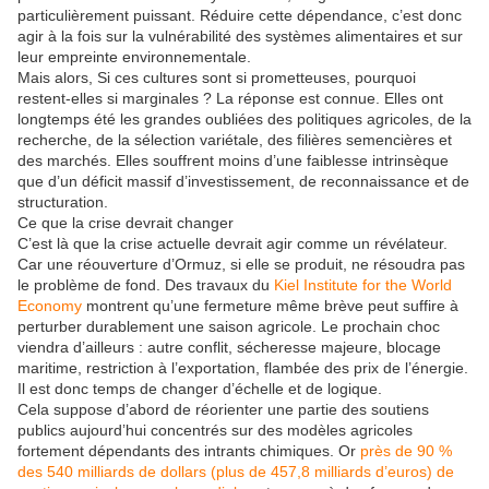
particulièrement puissant. Réduire cette dépendance, c’est donc
agir à la fois sur la vulnérabilité des systèmes alimentaires et sur
leur empreinte environnementale.
Mais alors, Si ces cultures sont si prometteuses, pourquoi
restent-elles si marginales ? La réponse est connue. Elles ont
longtemps été les grandes oubliées des politiques agricoles, de la
recherche, de la sélection variétale, des filières semencières et
des marchés. Elles souffrent moins d’une faiblesse intrinsèque
que d’un déficit massif d’investissement, de reconnaissance et de
structuration.
Ce que la crise devrait changer
C’est là que la crise actuelle devrait agir comme un révélateur.
Car une réouverture d’Ormuz, si elle se produit, ne résoudra pas
le problème de fond. Des travaux du
Kiel Institute for the World
Economy
montrent qu’une fermeture même brève peut suffire à
perturber durablement une saison agricole. Le prochain choc
viendra d’ailleurs : autre conflit, sécheresse majeure, blocage
maritime, restriction à l’exportation, flambée des prix de l’énergie.
Il est donc temps de changer d’échelle et de logique.
Cela suppose d’abord de réorienter une partie des soutiens
publics aujourd’hui concentrés sur des modèles agricoles
fortement dépendants des intrants chimiques. Or
près de 90 %
des 540 milliards de dollars (plus de 457,8 milliards d’euros) de