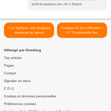
profit de quelques uns-.<br /> Roland
< La Saltique, une araignée
Pourquoi le sol s’effondre-t-
sauteuse du genre
il ? Comprendre les
Heliophanus sp,
affaissements et les fontis >
Hébergé par Overblog
Top articles
Pages
Contact
Signaler un abus
C.G.U.
Cookies et données personnelles
Préférences cookies