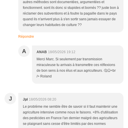
autres méthodes sont documentées, argumentées et
fonctionnent. sont ils donc si stupides et bornés ?? juste bon à
réclamer des subventions et à foutre la pagaille dans le pays
quand ils n'arrivent plus à s'en sortir sans jamais essayer de
changer leurs habitudes de culture ??
Répondre
A
ANAB
18/05/2026 19:12
Merci Marc. Si seulement par transmission
miraculeuse tu arrivais à transmettre ces réflexions
de bon sens à nos élus et aux agriculteurs. 🤔😝<br
/> Roland
J
Jpl
18/05/2026 08:20
Le problème me semble être de savoir si il faut maintenir une
agriculture intensive comme nous le faisons. +8% d'utilisation
des pesticides en France l'an dernier malgré des agriculteurs
se plaignant sans cesse d'être limités par des normes