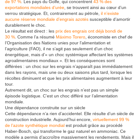
de 97 %
. Les pays du Golfe, qui concentrent
43 % des
exportations mondiales d’urée
, se trouvent ainsi au cœur d’un
verrou stratégique. Et, contrairement au pétrole,
il n’existe
aucune réserve mondiale d’engrais azotés
susceptible d’amortir
durablement le choc.
Le résultat est direct : les
prix des engrais ont déjà bondi de
30 %
. Comme l’a résumé
Máximo Torero
, économiste en chef de
l’Organisation des Nations unies pour l'alimentation et
l’agriculture (FAO), il ne s’agit pas seulement d’un choc
énergétique, mais d’« un choc systémique affectant les systèmes
agroalimentaires mondiaux ». Et les conséquences sont
différées : un choc sur les engrais n’apparaît pas immédiatement
dans les rayons, mais une ou deux saisons plus tard, lorsque les
récoltes diminuent et que les prix alimentaires augmentent à leur
tour.
Autrement dit, un choc sur les engrais n’est pas un simple
épisode logistique. C’est un choc différé sur l’alimentation
mondiale.
Une dépendance construite sur un siècle
Cette dépendance n’a rien d’accidentel. Elle résulte d’un siècle de
construction industrielle. Aujourd’hui encore,
virtuellement 99 %
de l’azote synthétique mondial
est produit grâce au procédé
Haber-Bosch, qui transforme le gaz naturel en ammoniac. Ce
modèle a permis d’accroître massivement les rendements. Mais il