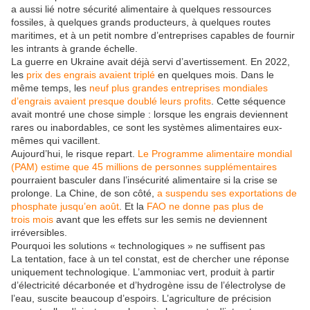
a aussi lié notre sécurité alimentaire à quelques ressources
fossiles, à quelques grands producteurs, à quelques routes
maritimes, et à un petit nombre d’entreprises capables de fournir
les intrants à grande échelle.
La guerre en Ukraine avait déjà servi d’avertissement. En 2022,
les
prix des engrais avaient triplé
en quelques mois. Dans le
même temps, les
neuf plus grandes entreprises mondiales
d’engrais avaient presque doublé leurs profits
. Cette séquence
avait montré une chose simple : lorsque les engrais deviennent
rares ou inabordables, ce sont les systèmes alimentaires eux-
mêmes qui vacillent.
Aujourd’hui, le risque repart.
Le Programme alimentaire mondial
(PAM) estime que 45 millions de personnes supplémentaires
pourraient basculer dans l’insécurité alimentaire si la crise se
prolonge. La Chine, de son côté,
a suspendu ses exportations de
phosphate jusqu’en août
. Et la
FAO ne donne pas plus de
trois mois
avant que les effets sur les semis ne deviennent
irréversibles.
Pourquoi les solutions « technologiques » ne suffisent pas
La tentation, face à un tel constat, est de chercher une réponse
uniquement technologique. L’ammoniac vert, produit à partir
d’électricité décarbonée et d’hydrogène issu de l’électrolyse de
l’eau, suscite beaucoup d’espoirs. L’agriculture de précision