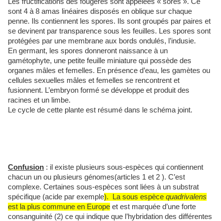
Les fructifications des fougères sont appelées « sores ». Ce
sont 4 à 8 amas linéaires disposés en oblique sur chaque
penne. Ils contiennent les spores. Ils sont groupés par paires et
se devinent par transparence sous les feuilles. Les spores sont
protégées par une membrane aux bords ondulés, l’indusie.
En germant, les spores donneront naissance à un
gamétophyte, une petite feuille miniature qui possède des
organes mâles et femelles. En présence d’eau, les gamètes ou
cellules sexuelles mâles et femelles se rencontrent et
fusionnent. L’embryon formé se développe et produit des
racines et un limbe.
Le cycle de cette plante est résumé dans le schéma joint.
Confusion
: il existe plusieurs sous-espèces qui contiennent
chacun un ou plusieurs génomes(articles 1 et 2 ). C’est
complexe. Certaines sous-espèces sont liées à un substrat
spécifique (acide par exemple
). La sous espèce
quadrivalens
est la plus commune en Europe
et est marquée d’une forte
consanguinité (2) ce qui indique que l’hybridation des différentes