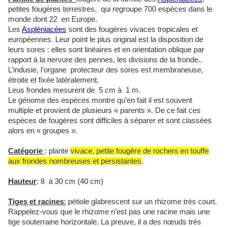
petites fougères terrestres, qui regroupe 700 espèces dans le
monde dont 22 en Europe.
Les
Aspléniacées
sont des fougères vivaces tropicales et
européennes. Leur point le plus original est la disposition de
leurs sores : elles sont linéaires et en orientation oblique par
rapport à la nervure des pennes, les divisions de la fronde..
L’indusie, l’organe protecteur des sores est membraneuse,
étroite et fixée latéralement.
Leus frondes mesurent de 5 cm à 1 m.
Le génome des espèces montre qu’en fait il est souvent
multiple et provient de plusieurs « parents ». De ce fait ces
espèces de fougères sont difficiles à séparer et sont classées
alors en « groupes ».
Catégorie
: plante
vivace, petite fougère de rochers en touffe
aux frondes nombreuses et persistantes
.
Hauteur
: 8 à 30 cm (40 cm)
Tiges et racines
:
pétiole glabrescent sur un rhizome très court.
Rappelez-vous que le rhizome n’est pas une racine mais une
tige souterraine horizontale. La preuve, il a des nœuds très