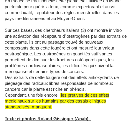
En médecine traditionnelle cette plante était utilisée en tisane
pectorale pour guérir la toux, comme expectorant et aussi
comme laxatif, régulateur des règles menstruelles dans les
pays méditerranéens et au Moyen-Orient.
Sur ces bases, des chercheurs italiens (3) ont montré in vitro
une activation des récepteurs d’ œstrogènes par des extraits de
cette plante. Ils ont au passage trouvé de nouveaux
composants dans cette fougère et ont mesuré leur valeur
oestrogénique. Les œstrogènes en quantités suffisantes
permettent de diminuer les fractures ostéoporotiques, les
problèmes cardiovasculaires, les difficultés qui suivent la
ménopause et certains types de cancers.
Des extraits de cette fougère ont des effets antioxydants de
piégeage des radicaux libres responsables de nombreux
cancers car la plante est riche en phénols.
Cependant, une fois encore,
les preuves de ces effets
médicinaux sur les humains par des essais cliniques
standardisés, manquent.
Texte et photos Roland Gissinger (Anab)