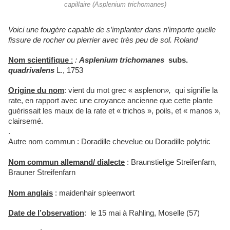
capillaire (Asplenium trichomanes)
Voici une fougère capable de s’implanter dans n’importe quelle
fissure de rocher ou pierrier avec très peu de sol. Roland
Nom scientifique
:
:
Asplenium trichomanes
subs.
quadrivalens
L., 1753
Origine du nom
:
vient du mot grec « asplenon
»,
qui signifie la
rate, en rapport avec une croyance ancienne que cette plante
guérissait les maux de la rate et « trichos », poils, et « manos »,
clairsemé.
.
Autre nom commun : Doradille chevelue ou Doradille polytric
Nom commun allemand/ dialecte
: Braunstielige Streifenfarn,
Brauner Streifenfarn
Nom anglais
:
maidenhair spleenwort
Date de l’observation
: le 15 mai à Rahling, Moselle
(57)