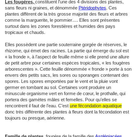
Les fougères,
constituent l’une des 4 divisions des plantes,
sans fleurs ni graines, et dénommée
Ptéridophytes
. Ces
plantes diffèrent de la très grosse majorité des fleurs et arbres
comme la marguerite, le pommier…. Elles sont présentes
surtout dans les zones forestières et humides des pays
tropicaux et chauds.
Elles possèdent une partie souterraine gorgée de réserves, le
rhizome, qui émet des racines. La partie qui émerge du sol est
« la fronde », à l’aspect de feuille même si elle prend une allure
de petit arbre pour certaines espèces tropicales, « les fougères
arborescentes ». Cette feuille dénommée « fronde » porte à son
envers des petits sacs, les sores ou sporanges contenant des
spores. Les spores emportées par le vent et la pluie vont
germer en tombant au sol. Certaines vont produire un
minuscule organisme vert en forme de cœur, le prothalle, qui
portera des gamètes mâles et femelles. Pour qu’elles se
rencontrent il faut de l’eau. C’est
une fécondation aquatique
donc très différente des plantes à fleurs dont la fécondation est
toujours ou presque, aérienne.
Famille de plantes
fougère de la famille des
Aspléniacées
,