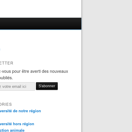
B
ETTER
-vous pour être averti des nouveaux
publiés.
ORIES
versité de notre région
versité hors région
ction animale