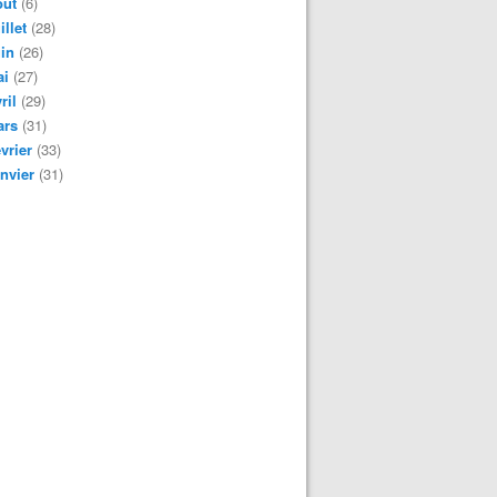
oût
(6)
illet
(28)
in
(26)
ai
(27)
ril
(29)
ars
(31)
vrier
(33)
nvier
(31)