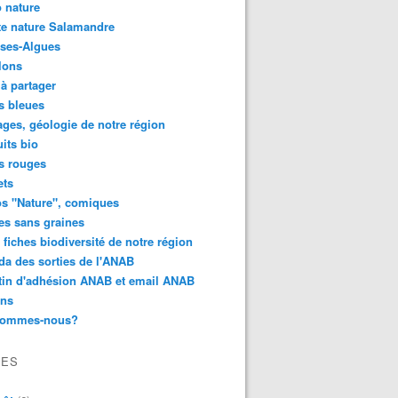
 nature
e nature Salamandre
ses-Algues
lons
 à partager
s bleues
ges, géologie de notre région
its bio
s rouges
ets
s "Nature", comiques
es sans graines
 fiches biodiversité de notre région
a des sorties de l'ANAB
tin d'adhésion ANAB et email ANAB
ens
sommes-nous?
VES