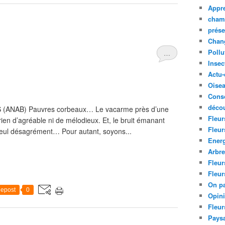
Appre
cham
prése
Chan
Pollu
…
Insec
Actu-
Oise
Cons
décou
JLS (ANAB) Pauvres corbeaux… Le vacarme près d’une
Fleur
 rien d’agréable ni de mélodieux. Et, le bruit émanant
Fleur
 seul désagrément… Pour autant, soyons...
Ener
Arbr
Fleur
Fleur
On pa
epost
0
Opin
Fleur
Paysa