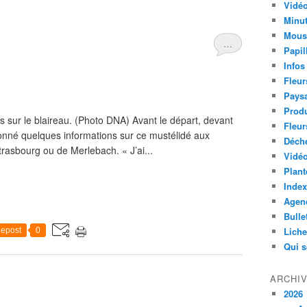
Vidéo
Minut
Mous
…
Papil
Infos
Fleur
Paysa
Produ
s sur le blaireau. (Photo DNA) Avant le départ, devant
Fleur
donné quelques informations sur ce mustélidé aux
Déch
trasbourg ou de Merlebach. « J’ai...
Vidéo
Plant
Index
Agend
Bulle
Lich
epost
0
Qui 
ARCHI
2026