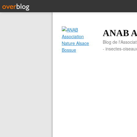
ANAB As
Blog de l'Associa
- insectes-oiseau