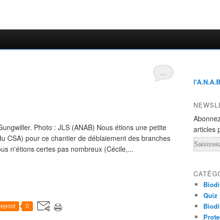
…
l'A.N.A.
NEWSL
Abonnez
Gungwiller. Photo : JLS (ANAB) Nous étions une petite
articles 
du CSA) pour ce chantier de déblaiement des branches
Email
us n'étions certes pas nombreux (Cécile,...
CATÉG
Biodi
Quiz
Biodi
epost
0
Prote