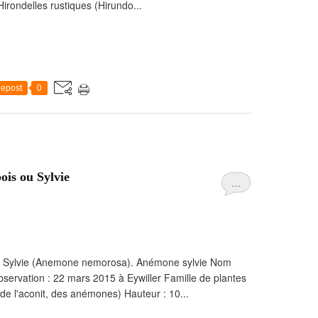
Hirondelles rustiques (Hirundo...
epost
0
is ou Sylvie
…
u Sylvie (Anemone nemorosa). Anémone sylvie Nom
servation : 22 mars 2015 à Eywiller Famille de plantes
 de l'aconit, des anémones) Hauteur : 10...