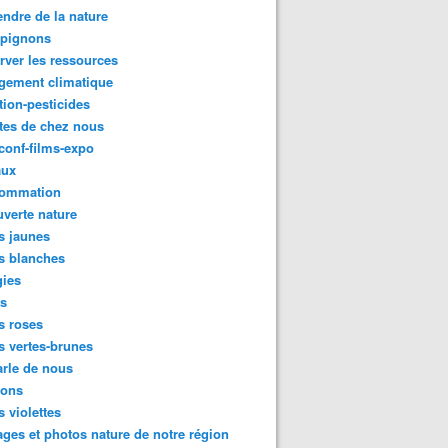
ndre de la nature
pignons
rver les ressources
gement climatique
tion-pesticides
tes de chez nous
conf-films-expo
aux
ommation
verte nature
s jaunes
s blanches
gies
es
s roses
s vertes-brunes
rle de nous
ions
s violettes
ges et photos nature de notre région