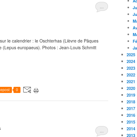
A
…
Ju
Ju
M
Av
M
ur le calendrier : le Oschterhas (Lièvre de Pâques
Fé
pe (Lepus europaeus). Photos : Jean-Louis Schmitt
Ja
2025
2024
2023
2022
2021
2020
epost
0
2019
2018
2017
2016
2015
s
2014
…
2013