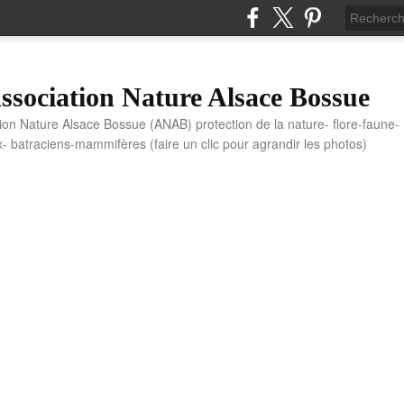
sociation Nature Alsace Bossue
tion Nature Alsace Bossue (ANAB) protection de la nature- flore-faune-
x- batraciens-mammifères (faire un clic pour agrandir les photos)