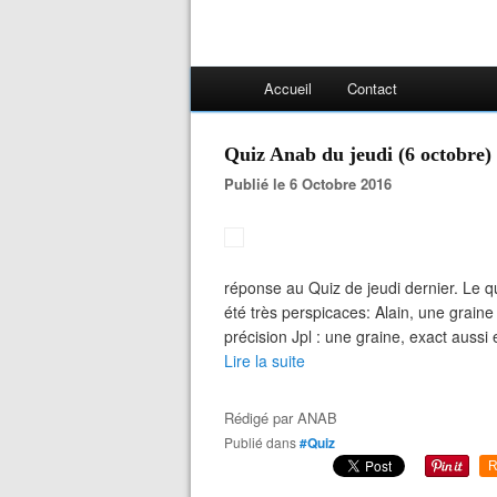
Accueil
Contact
Quiz Anab du jeudi (6 octobre)
Publié le 6 Octobre 2016
réponse au Quiz de jeudi dernier. Le qu
été très perspicaces: Alain, une grai
précision Jpl : une graine, exact auss
Lire la suite
Rédigé par
ANAB
Publié dans
#Quiz
R