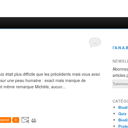
…
l'A.N.A.
NEWSL
Abonnez
iz était plus difficile que les précédents mais vous avez
articles 
ne sur une peau humaine : exact mais manque de
Email
i et même remarque Michèle, aucun...
CATÉG
Biodi
Quiz
Biodi
epost
0
Prote