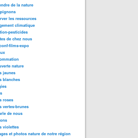
ndre de la nature
pignons
rver les ressources
gement climatique
tion-pesticides
tes de chez nous
conf-films-expo
aux
ommation
verte nature
s jaunes
s blanches
gies
es
s roses
s vertes-brunes
rle de nous
ions
s violettes
ges et photos nature de notre région