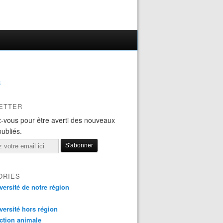
B
ETTER
-vous pour être averti des nouveaux
publiés.
ORIES
versité de notre région
versité hors région
ction animale