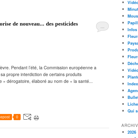
Vidéo
Minut
Mous
Papil
ise de nouveau... des pesticides
…
Infos
Fleur
Paysa
Produ
Fleur
Déch
fèvre. Pendant l’été, la Commission européenne a
Vidéo
sa propre interdiction de certains produits
Plant
e » dérogatoire, élaboré au nom de « la santé...
Index
Agend
Bulle
Lich
Qui 
epost
0
ARCHI
2026