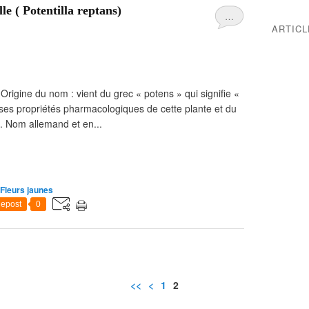
le ( Potentilla reptans)
…
ARTIC
 Origine du nom : vient du grec « potens » qui signifie «
uses propriétés pharmacologiques de cette plante et du
te. Nom allemand et en...
Fleurs jaunes
epost
0
<<
<
1
2