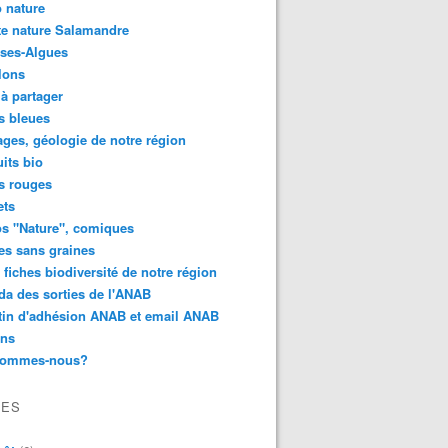
 nature
e nature Salamandre
ses-Algues
lons
 à partager
s bleues
ges, géologie de notre région
its bio
s rouges
ets
s "Nature", comiques
es sans graines
 fiches biodiversité de notre région
a des sorties de l'ANAB
tin d'adhésion ANAB et email ANAB
ens
sommes-nous?
VES