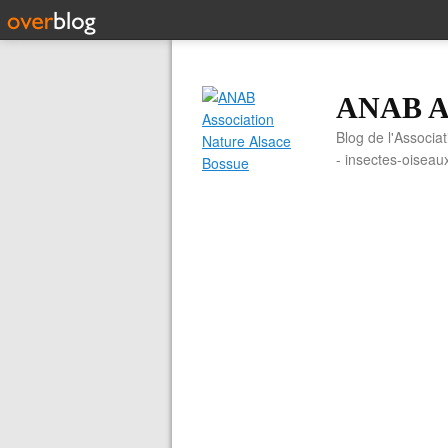
ANAB As
Blog de l'Associa
- insectes-oiseau