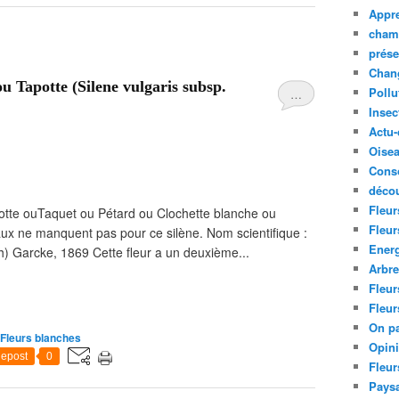
Appre
cham
prése
Chan
u Tapotte (Silene vulgaris subsp.
Pollu
…
Insec
Actu-
Oise
Cons
décou
Fleur
otte ouTaquet ou Pétard ou Clochette blanche ou
Fleur
x ne manquent pas pour ce silène. Nom scientifique :
Ener
h) Garcke, 1869 Cette fleur a un deuxième...
Arbr
Fleur
Fleur
On pa
Fleurs blanches
Opin
epost
0
Fleur
Paysa