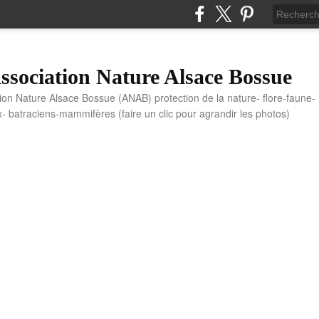
sociation Nature Alsace Bossue
tion Nature Alsace Bossue (ANAB) protection de la nature- flore-faune-
x- batraciens-mammifères (faire un clic pour agrandir les photos)