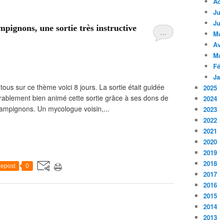
A
Ju
Ju
mpignons, une sortie très instructive
…
M
Av
M
Fé
Ja
tous sur ce thème voici 8 jours. La sortie était guidée
2025
mirablement bien animé cette sortie grâce à ses dons de
2024
mpignons. Un mycologue voisin,...
2023
2022
2021
2020
2019
2018
epost
0
2017
2016
2015
2014
2013