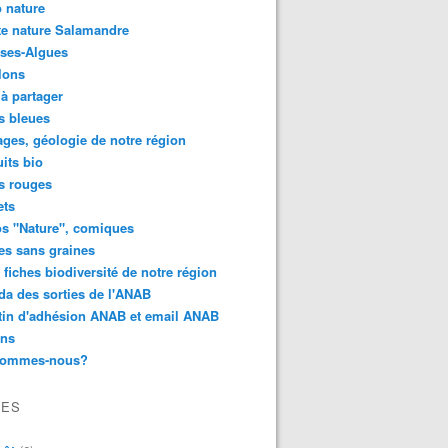
 nature
e nature Salamandre
ses-Algues
lons
 à partager
s bleues
ges, géologie de notre région
its bio
s rouges
ets
s "Nature", comiques
es sans graines
 fiches biodiversité de notre région
a des sorties de l'ANAB
tin d'adhésion ANAB et email ANAB
ens
sommes-nous?
VES