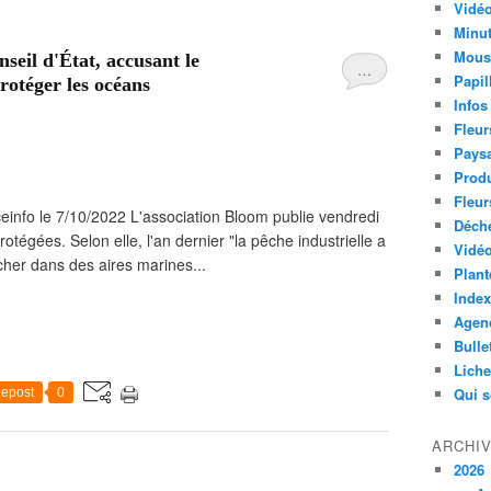
Vidéo
Minut
Mous
nseil d'État, accusant le
…
Papil
rotéger les océans
Infos
Fleur
Paysa
Produ
Fleur
einfo le 7/10/2022 L'association Bloom publie vendredi
Déch
otégées. Selon elle, l'an dernier "la pêche industrielle a
Vidéo
her dans des aires marines...
Plant
Index
Agend
Bulle
Lich
Qui 
epost
0
ARCHI
2026