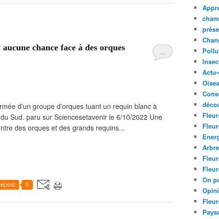
Appre
cham
prése
Chan
t aucune chance face à des orques
Pollu
…
Insec
Actu-
Oise
Cons
décou
irmée d'un groupe d'orques tuant un requin blanc à
Fleur
du Sud. paru sur Sciencesetavenir le 6/10/2022 Une
Fleur
entre des orques et des grands requins...
Ener
Arbr
Fleur
Fleur
On pa
epost
0
Opin
Fleur
Paysa