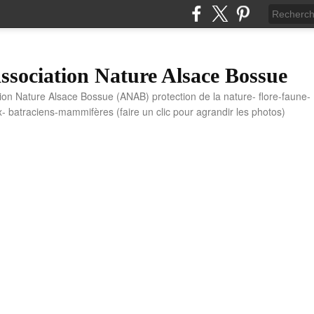
sociation Nature Alsace Bossue
tion Nature Alsace Bossue (ANAB) protection de la nature- flore-faune-
x- batraciens-mammifères (faire un clic pour agrandir les photos)