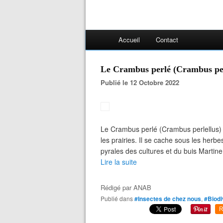
Accueil
Contact
Le Crambus perlé (Crambus per
Publié le 12 Octobre 2022
Le Crambus perlé (Crambus perlellus) Vo
les prairies. Il se cache sous les herb
pyrales des cultures et du buis Martine
Lire la suite
Rédigé par
ANAB
Publié dans
#Insectes de chez nous
,
#Biodi
R