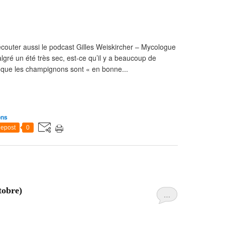
écouter aussi le podcast Gilles Weiskircher – Mycologue
gré un été très sec, est-ce qu’il y a beaucoup de
 que les champignons sont « en bonne...
ons
epost
0
tobre)
…