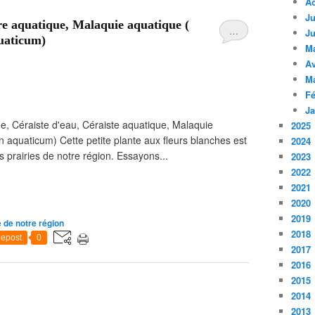
A
Ju
re aquatique, Malaquie aquatique (
…
Ju
uaticum)
M
Av
M
Fé
Ja
e, Céraiste d'eau, Céraiste aquatique, Malaquie
2025
n aquaticum) Cette petite plante aux fleurs blanches est
2024
s prairies de notre région. Essayons...
2023
2022
2021
2020
2019
 de notre région
2018
epost
0
2017
2016
2015
2014
2013