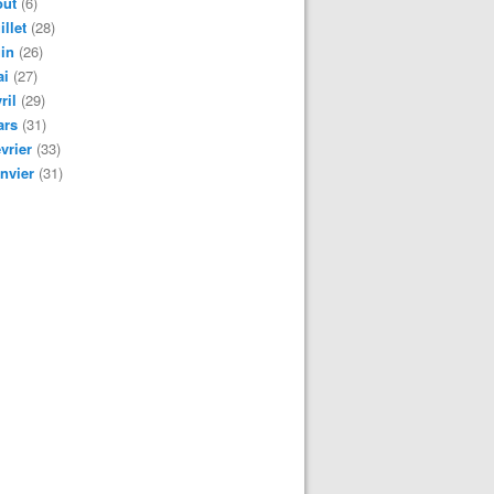
oût
(6)
illet
(28)
in
(26)
ai
(27)
ril
(29)
ars
(31)
vrier
(33)
nvier
(31)