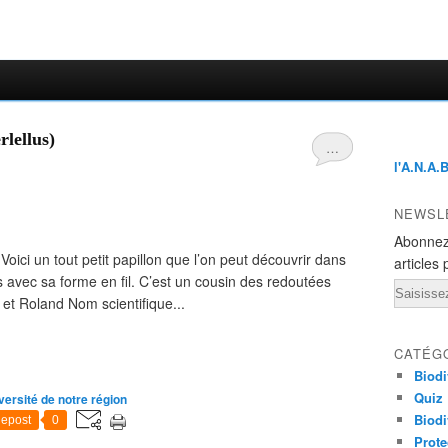
lellus)
…
l'A.N.A.
NEWSL
Abonnez
ici un tout petit papillon que l’on peut découvrir dans
articles 
es avec sa forme en fil. C’est un cousin des redoutées
Email
 et Roland Nom scientifique...
CATÉG
Biodi
Quiz
versité de notre région
Biodi
epost
0
Prote