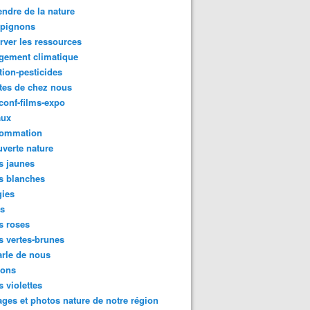
ndre de la nature
pignons
rver les ressources
gement climatique
tion-pesticides
tes de chez nous
conf-films-expo
aux
ommation
verte nature
s jaunes
s blanches
gies
es
s roses
s vertes-brunes
rle de nous
ions
s violettes
ges et photos nature de notre région