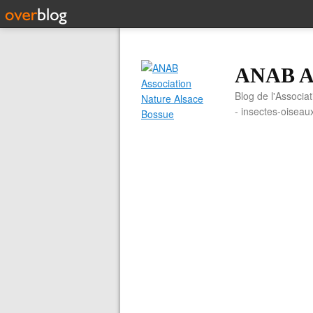
ANAB As
Blog de l'Associa
- insectes-oiseau