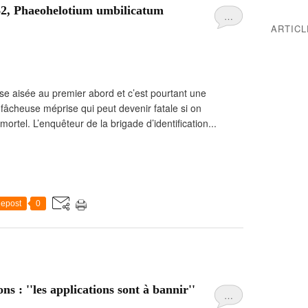
62, Phaeohelotium umbilicatum
…
ARTIC
se aisée au premier abord et c’est pourtant une
 fâcheuse méprise qui peut devenir fatale si on
el. L’enquêteur de la brigade d’identification...
epost
0
ns : ''les applications sont à bannir''
…