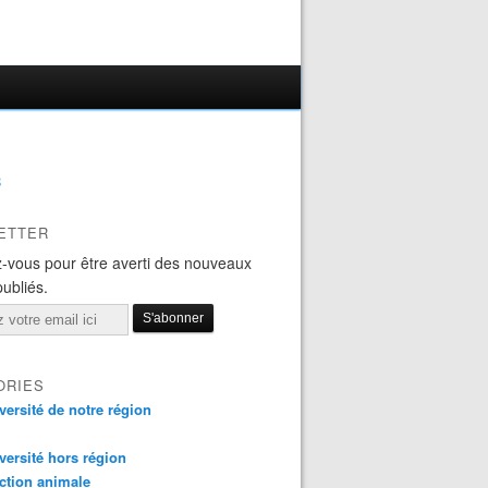
B
ETTER
-vous pour être averti des nouveaux
publiés.
ORIES
versité de notre région
versité hors région
ction animale