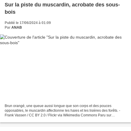
Sur la piste du muscardin, acrobate des sous-
bois
Publié le 17/06/2024 à 01:09
Par
ANAB
Brun orangé, une queue aussi longue que son corps et des pouces
opposables, le muscardin affectionne les haies et les lisières des forêts. -
Frank Vassen / CC BY 2.0 / Flickr via Wikimedia Commons Paru sur
Reporterre le 27/5/2024 Le muscardin, ce rongeur...