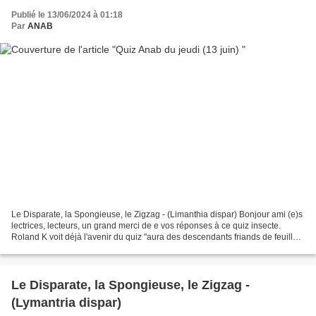
Publié le 13/06/2024 à 01:18
Par
ANAB
Le Disparate, la Spongieuse, le Zigzag - (Limanthia dispar) Bonjour ami (e)s
lectrices, lecteurs, un grand merci de e vos réponses à ce quiz insecte.
Roland K voit déjà l'avenir du quiz "aura des descendants friands de feuilles
ou d'aiguilles..." Jpl...
Le Disparate, la Spongieuse, le Zigzag -
(Lymantria dispar)