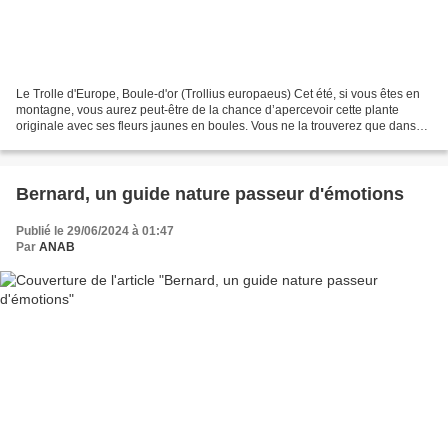
Le Trolle d'Europe, Boule-d'or (Trollius europaeus) Cet été, si vous êtes en
montagne, vous aurez peut-être de la chance d’apercevoir cette plante
originale avec ses fleurs jaunes en boules. Vous ne la trouverez que dans
des endroits ensoleillés et humides....
Bernard, un guide nature passeur d'émotions
Publié le 29/06/2024 à 01:47
Par
ANAB