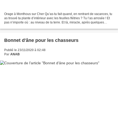
Orage à Monthous sur Cher Qu’as-tu fait quand, en rentrant de vacances, tu
as trouvé ta plante d’intérieur avec les feuilles flétries ? Tu l’as arrosée ! Et
pas n’importe où : au niveau de la terre. Et là, miracle, après quelques
heures, les feuilles...
Bonnet d'âne pour les chasseurs
Publié le 23/11/2020 à 02:48
Par
ANAB