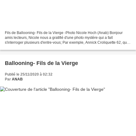
Fils de Ballooning- Fils de la Vierge -Photo Nicole Hoch (Anab) Bonjour
amis lecteurs, Nicole nous a gratifié d'une photo mystère qui a fait
s'interroger plusieurs d'entre-vous; Par exemple, Annick Croliquette 62, qui
demande tout simplement minéral,...
Ballooning- Fils de la Vierge
Publié le 25/11/2020 à 02:32
Par
ANAB