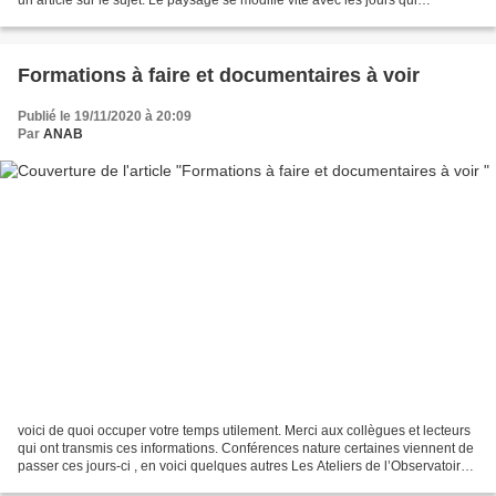
un article sur le sujet. Le paysage se modifie vite avec les jours qui
déclinent, les feuilles qui changent...
Formations à faire et documentaires à voir
Publié le 19/11/2020 à 20:09
Par
ANAB
voici de quoi occuper votre temps utilement. Merci aux collègues et lecteurs
qui ont transmis ces informations. Conférences nature certaines viennent de
passer ces jours-ci , en voici quelques autres Les Ateliers de l’Observatoire
Grand Est de la Biodiversité...