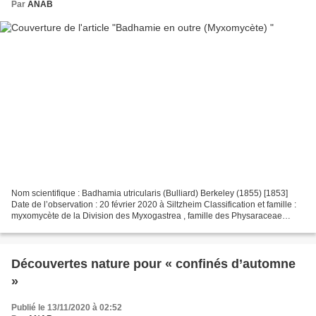
Par
ANAB
Nom scientifique : Badhamia utricularis (Bulliard) Berkeley (1855) [1853]
Date de l’observation : 20 février 2020 à Siltzheim Classification et famille :
myxomycète de la Division des Myxogastrea , famille des Physaraceae
Habitat : sur bois mort cortiqué...
Découvertes nature pour « confinés d’automne
»
Publié le 13/11/2020 à 02:52