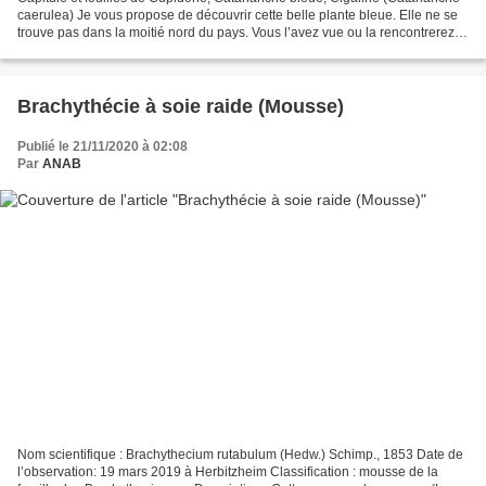
caerulea) Je vous propose de découvrir cette belle plante bleue. Elle ne se
trouve pas dans la moitié nord du pays. Vous l’avez vue ou la rencontrerez
sur la route des vacances...
Brachythécie à soie raide (Mousse)
Publié le 21/11/2020 à 02:08
Par
ANAB
Nom scientifique : Brachythecium rutabulum (Hedw.) Schimp., 1853 Date de
l’observation: 19 mars 2019 à Herbitzheim Classification : mousse de la