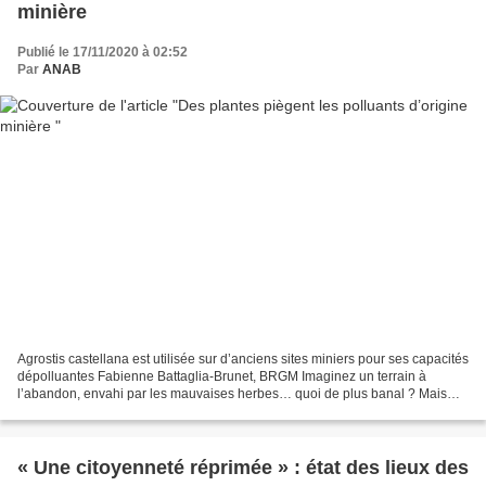
minière
Publié le 17/11/2020 à 02:52
Par
ANAB
Agrostis castellana est utilisée sur d’anciens sites miniers pour ses capacités
dépolluantes Fabienne Battaglia-Brunet, BRGM Imaginez un terrain à
l’abandon, envahi par les mauvaises herbes… quoi de plus banal ? Mais
c’est justement cette « banalité »...
« Une citoyenneté réprimée » : état des lieux des