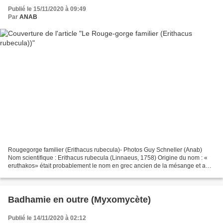
Publié le 15/11/2020 à 09:49
Par
ANAB
Rougegorge familier (Erithacus rubecula)- Photos Guy Schneller (Anab)
Nom scientifique : Erithacus rubecula (Linnaeus, 1758) Origine du nom : «
eruthakos» était probablement le nom en grec ancien de la mésange et a
signifié par la suite « petit oiseau»...
Badhamie en outre (Myxomycète)
Publié le 14/11/2020 à 02:12