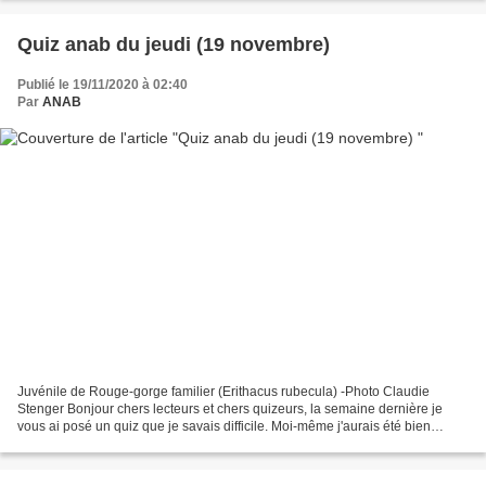
Quiz anab du jeudi (19 novembre)
Publié le 19/11/2020 à 02:40
Par
ANAB
Juvénile de Rouge-gorge familier (Erithacus rubecula) -Photo Claudie
Stenger Bonjour chers lecteurs et chers quizeurs, la semaine dernière je
vous ai posé un quiz que je savais difficile. Moi-même j'aurais été bien
incapable de deviner de quel oiseau...