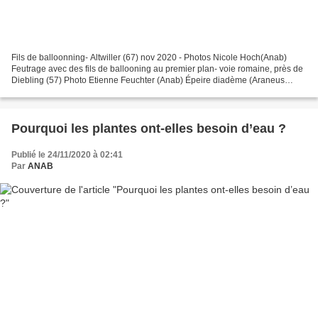
Fils de balloonning- Altwiller (67) nov 2020 - Photos Nicole Hoch(Anab)
Feutrage avec des fils de ballooning au premier plan- voie romaine, près de
Diebling (57) Photo Etienne Feuchter (Anab) Épeire diadème (Araneus
diadematus ) - Photo Bernard Weinzaepflen...
Pourquoi les plantes ont-elles besoin d’eau ?
Publié le 24/11/2020 à 02:41
Par
ANAB