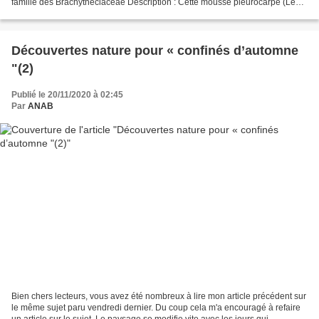
famille des Brachytheciaceae Description : Cette mousse pleurocarpe (Les
mousses pleurocarpes sont des mousses...
Découvertes nature pour « confinés d’automne
"(2)
Publié le 20/11/2020 à 02:45
Par
ANAB
Bien chers lecteurs, vous avez été nombreux à lire mon article précédent sur
le même sujet paru vendredi dernier. Du coup cela m'a encouragé à refaire