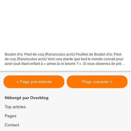
Bouton d'or, Pied-de-coq (Ranunculus acris) Feuilles de Bouton d'or, Pied-
de-coq (Ranunculus acris) Voici une plante que tout le monde connait pour
avoir joué étant enfant à « aimes tu le beurre ? ». Si vous observez de près
ces plantes, vous verrez qu’il...
< Page précédente
Page suivante >
Hébergé par Overblog
Top articles
Pages
Contact