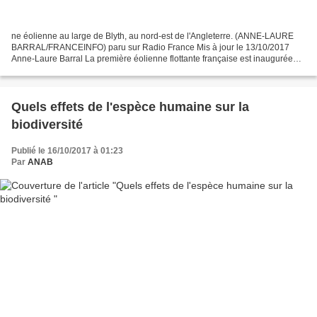
ne éolienne au large de Blyth, au nord-est de l'Angleterre. (ANNE-LAURE
BARRAL/FRANCEINFO) paru sur Radio France Mis à jour le 13/10/2017
Anne-Laure Barral La première éolienne flottante française est inaugurée
vendredi à Saint-Nazaire. Elle sera installée...
Quels effets de l'espèce humaine sur la
biodiversité
Publié le 16/10/2017 à 01:23
Par
ANAB