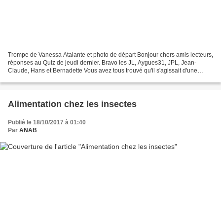
Trompe de Vanessa Atalante et photo de départ Bonjour chers amis lecteurs,
réponses au Quiz de jeudi dernier. Bravo les JL, Aygues31, JPL, Jean-
Claude, Hans et Bernadette Vous avez tous trouvé qu'il s'agissait d'une
trompe de papillon.Comme ces trompes...
Alimentation chez les insectes
Publié le 18/10/2017 à 01:40
Par
ANAB