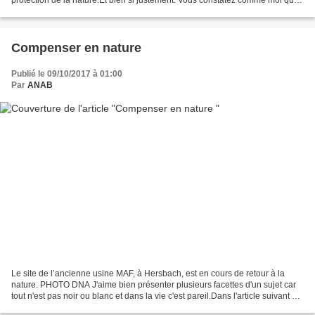
protection de la nature.Et bien si justement. Vous constatez comme moi que
les commerces des centres villes...
Compenser en nature
Publié le 09/10/2017 à 01:00
Par
ANAB
Le site de l’ancienne usine MAF, à Hersbach, est en cours de retour à la
nature. PHOTO DNA J'aime bien présenter plusieurs facettes d'un sujet car
tout n'est pas noir ou blanc et dans la vie c'est pareil.Dans l'article suivant du
même jour, je déplore...