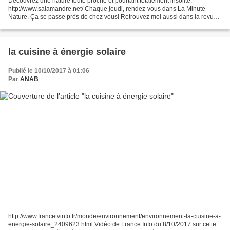
Découvrez une nature toute proche et pourtant totalement insolite.
http://www.salamandre.net/ Chaque jeudi, rendez-vous dans La Minute
Nature. Ça se passe près de chez vous! Retrouvez moi aussi dans la revue
des curieux de la nature : - La Salamandre,...
la cuisine à énergie solaire
Publié le 10/10/2017 à 01:06
Par
ANAB
http://www.francetvinfo.fr/monde/environnement/environnement-la-cuisine-a-
energie-solaire_2409623.html Vidéo de France Info du 8/10/2017 sur cette