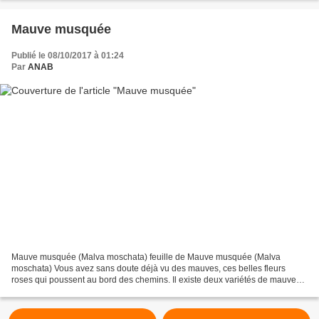
Mauve musquée
Publié le 08/10/2017 à 01:24
Par
ANAB
Mauve musquée (Malva moschata) feuille de Mauve musquée (Malva
moschata) Vous avez sans doute déjà vu des mauves, ces belles fleurs
roses qui poussent au bord des chemins. Il existe deux variétés de mauves
roses, en voici déjà une. Cette plante a de...