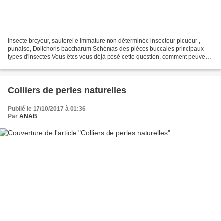
Insecte broyeur, sauterelle immature non déterminée insecteur piqueur ,
punaise, Dolichoris baccharum Schémas des pièces buccales principaux
types d'insectes Vous êtes vous déjà posé cette question, comment peuvent-
ils avaler leur nourriture ces petites...
Colliers de perles naturelles
Publié le 17/10/2017 à 01:36
Par
ANAB