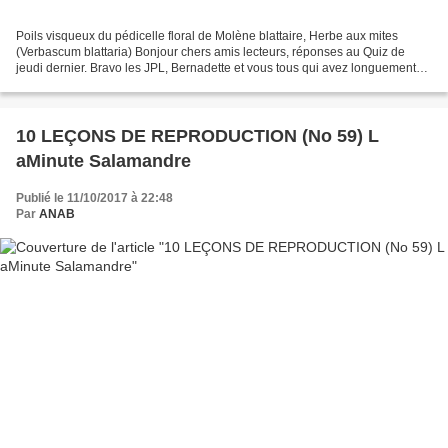
Poils visqueux du pédicelle floral de Molène blattaire, Herbe aux mites
(Verbascum blattaria) Bonjour chers amis lecteurs, réponses au Quiz de
jeudi dernier. Bravo les JPL, Bernadette et vous tous qui avez longuement
cherché comme Hans. Il ne s'agit...
10 LEÇONS DE REPRODUCTION (No 59) L
aMinute Salamandre
Publié le 11/10/2017 à 22:48
Par
ANAB