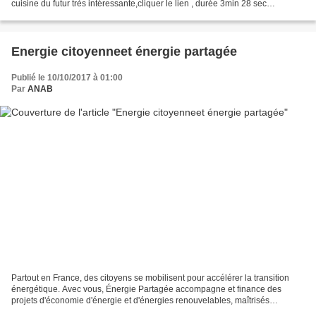
cuisine du futur très intéressante,cliquer le lien , durée 3min 28 sec
Quelques rayons de soleil, un simple...
Energie citoyenneet énergie partagée
Publié le 10/10/2017 à 01:00
Par
ANAB
Partout en France, des citoyens se mobilisent pour accélérer la transition
énergétique. Avec vous, Énergie Partagée accompagne et finance des
projets d'économie d'énergie et d'énergies renouvelables, maîtrisés
localement par les habitants et les collectivités....