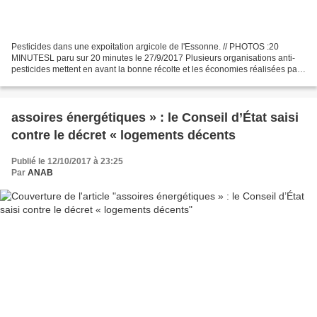
Pesticides dans une expoitation argicole de l'Essonne. // PHOTOS :20
MINUTESL paru sur 20 minutes le 27/9/2017 Plusieurs organisations anti-
pesticides mettent en avant la bonne récolte et les économies réalisées par
un vignoble du Bergeracois qui a banni...
assoires énergétiques » : le Conseil d’État saisi
contre le décret « logements décents
Publié le 12/10/2017 à 23:25
Par
ANAB