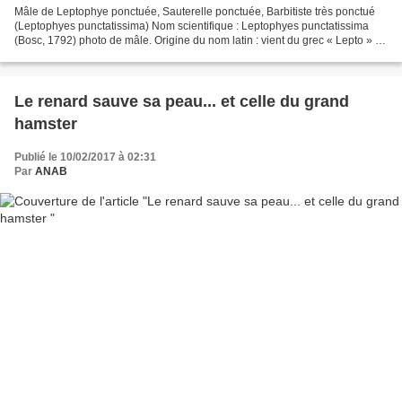
Mâle de Leptophye ponctuée, Sauterelle ponctuée, Barbitiste très ponctué
(Leptophyes punctatissima) Nom scientifique : Leptophyes punctatissima
(Bosc, 1792) photo de mâle. Origine du nom latin : vient du grec « Lepto » ,
mince et de « phyes », cela voudrait...
Le renard sauve sa peau... et celle du grand
hamster
Publié le 10/02/2017 à 02:31
Par
ANAB