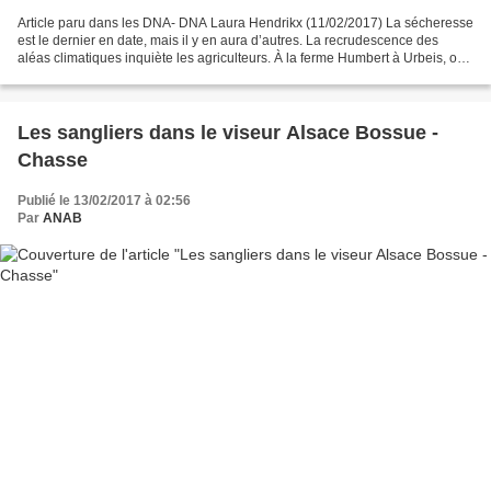
Article paru dans les DNA- DNA Laura Hendrikx (11/02/2017) La sécheresse
est le dernier en date, mais il y en aura d’autres. La recrudescence des
aléas climatiques inquiète les agriculteurs. À la ferme Humbert à Urbeis, on
n’a jamais vu une telle sécheresse...
Les sangliers dans le viseur Alsace Bossue -
Chasse
Publié le 13/02/2017 à 02:56
Par
ANAB