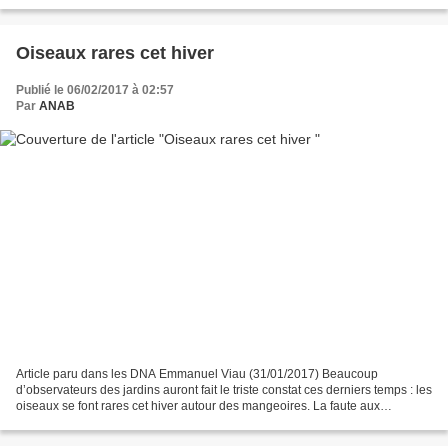
environnement. Il vous...
Oiseaux rares cet hiver
Publié le 06/02/2017 à 02:57
Par
ANAB
Article paru dans les DNA Emmanuel Viau (31/01/2017) Beaucoup
d’observateurs des jardins auront fait le triste constat ces derniers temps : les
oiseaux se font rares cet hiver autour des mangeoires. La faute aux
conditions météorologiques extrêmes qui...