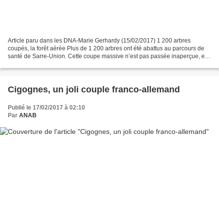
Article paru dans les DNA-Marie Gerhardy (15/02/2017) 1 200 arbres
coupés, la forêt aérée Plus de 1 200 arbres ont été abattus au parcours de
santé de Sarre-Union. Cette coupe massive n’est pas passée inaperçue, et a
même provoqué l’indignation des promeneurs....
Cigognes, un joli couple franco-allemand
Publié le 17/02/2017 à 02:10
Par
ANAB