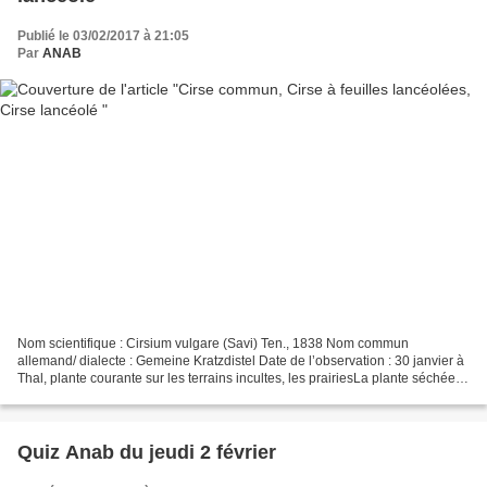
Publié le 03/02/2017 à 21:05
Par
ANAB
Nom scientifique : Cirsium vulgare (Savi) Ten., 1838 Nom commun
allemand/ dialecte : Gemeine Kratzdistel Date de l’observation : 30 janvier à
Thal, plante courante sur les terrains incultes, les prairiesLa plante séchée
est restée visible même sous la...
Quiz Anab du jeudi 2 février