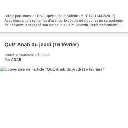
Article paru dans les DNA, spécial Saint Valentin M.-TH.D. (14/02/2017)
Avec deux à trois semaines d’avance, le couple de cigognes du carpodrome
de Keskastel a regagné son nid pour la Saint-Valentin. Petite particularité :
Madame est Allemande alors que...
Quiz Anab du jeudi (16 février)
Publié le 16/02/2017 à 02:20
Par
ANAB