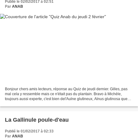
Publié le 02/02/2017 à 02:51
Par
ANAB
Bonjour chers amis lecteurs, réponse au Quiz de jeudi dernier. Gilles, pas
mal cela y ressemble mais ce n'était pas du plantain. Bravo à Michèle,
toujours aussi experte, c'est bien del'Aulne glutineux, Alnus glutinosa que
nous avons présenté le 7 mai...
La Gallinule poule-d'eau
Publié le 01/02/2017 à 02:33
Par
ANAB