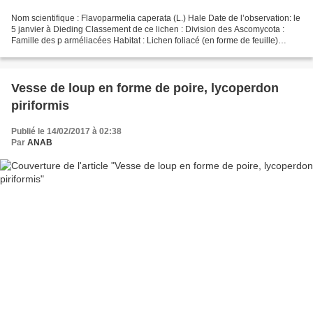
Nom scientifique : Flavoparmelia caperata (L.) Hale Date de l’observation: le
5 janvier à Dieding Classement de ce lichen : Division des Ascomycota :
Famille des p arméliacées Habitat : Lichen foliacé (en forme de feuille)
poussant sur le tronc des feuillus....
Vesse de loup en forme de poire, lycoperdon
piriformis
Publié le 14/02/2017 à 02:38
Par
ANAB