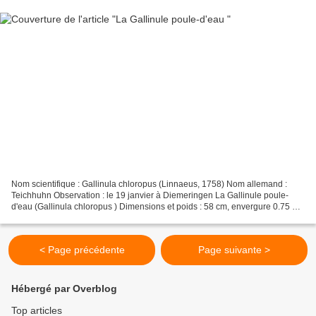
Nom scientifique : Gallinula chloropus (Linnaeus, 1758) Nom allemand :
Teichhuhn Observation : le 19 janvier à Diemeringen La Gallinule poule-
d'eau (Gallinula chloropus ) Dimensions et poids : 58 cm, envergure 0.75 à 1
mètre, poids 260 à 370 g environ...
< Page précédente
Page suivante >
Hébergé par Overblog
Top articles