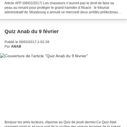
Article AFP (08/02/2017) Les chasseurs n’auront pas le droit de faire sa
peau au renard pour protéger le grand hamster d’Alsace : le tribunal
administratif de Strasbourg a annulé ce mercredi deux arrêtés préfectoraux
autorisant les tirs de nuits sur les...
Quiz Anab du 9 février
Publié le 09/02/2017 à 02:38
Par
ANAB
Bonjour les amis lecteurs, réponse au Quiz de jeudi dernier.Ce Quiz était
vraiment original, et nous sort de la routine des visions bizarres de la nature