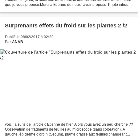
que je vous propose.Merci à Etienne de nous l'avoir proposé. Photo intruse
:Oui, c'est la 2 évidemment....
Surprenants effets du froid sur les plantes 2 /2
Publié le 08/02/2017 à 02:20
Par
ANAB
voici la suite de l'article d'Etienne de hier, Alors vous avez un peu cherché ??
Observation de fragments de feuilles au microscope (sans coloration). A
gauche, épiderme d'orpin (Sedum), plante grasse aux feuilles changeant