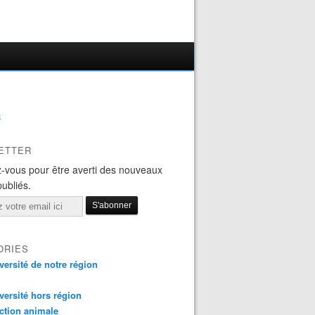
B
ETTER
-vous pour être averti des nouveaux
publiés.
ORIES
versité de notre région
versité hors région
ction animale