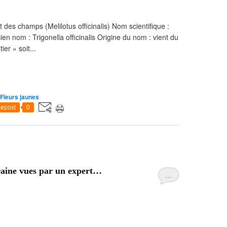
lot des champs (Melilotus officinalis) Nom scientifique :
cien nom : Trigonella officinalis Origine du nom : vient du
ier » soit...
Fleurs jaunes
epost
0
raine vues par un expert…
…