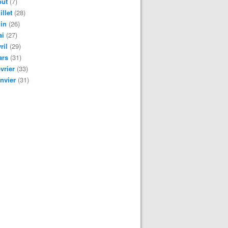
oût
(7)
illet
(28)
in
(26)
ai
(27)
ril
(29)
ars
(31)
vrier
(33)
nvier
(31)