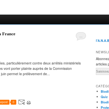
a France
…
l'A.N.A.
NEWSL
Abonnez
es, particulièrement contre deux arrêtés ministériels
articles 
lles vont porter plainte auprès de la Commission
Email
n juin permet le prélèvement de...
CATÉG
Biodi
Quiz
Biodi
epost
0
Prote