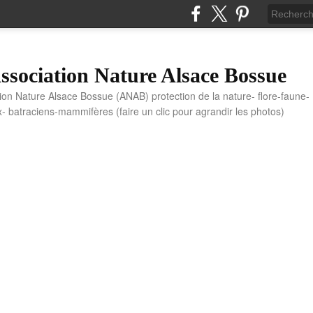
sociation Nature Alsace Bossue
tion Nature Alsace Bossue (ANAB) protection de la nature- flore-faune-
x- batraciens-mammifères (faire un clic pour agrandir les photos)