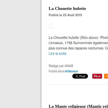
La Chouette hulotte
Publié le 23 Août 2015
La Chouette hulotte (Strix aluco)- Phot
Linnaeus, 1758 Surnommée également le 
plus connue des rapaces nocturnes. Co
Lire la suite
Rédigé par
ANAB
Publié dans
#Oiseaux
R
La Mante religieuse (Mantis rel