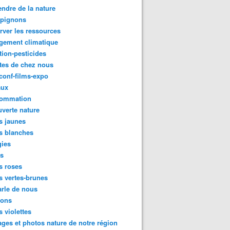
ndre de la nature
pignons
rver les ressources
gement climatique
tion-pesticides
tes de chez nous
conf-films-expo
aux
ommation
verte nature
s jaunes
s blanches
gies
es
s roses
s vertes-brunes
rle de nous
ions
s violettes
ges et photos nature de notre région