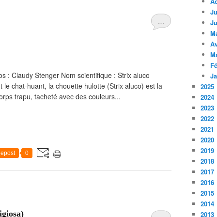
A
Ju
…
Ju
M
Av
M
Fé
os : Claudy Stenger Nom scientifique : Strix aluco
Ja
chat-huant, la chouette hulotte (Strix aluco) est la
2025
rps trapu, tacheté avec des couleurs...
2024
2023
2022
2021
2020
2019
epost
0
2018
2017
2016
2015
2014
igiosa)
2013