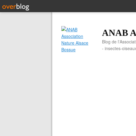
ANAB As
Blog de l'Associa
- insectes-oiseau