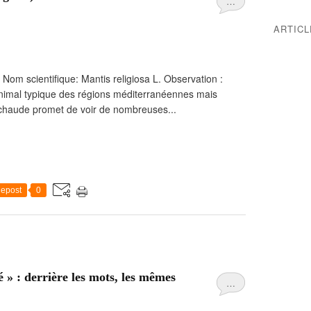
…
ARTIC
) Nom scientifique: Mantis religiosa L. Observation :
Animal typique des régions méditerranéennes mais
 chaude promet de voir de nombreuses...
epost
0
 » : derrière les mots, les mêmes
…