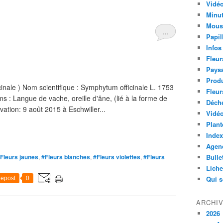
Vidéo
Minut
Mous
…
Papil
Infos
Fleur
Paysa
Produ
ale ) Nom scientifique : Symphytum officinale L. 1753
Fleur
s : Langue de vache, oreille d'âne, (lié à la forme de
Déch
vation: 9 août 2015 à Eschwiller...
Vidéo
Plant
Index
Agend
Fleurs jaunes
,
#Fleurs blanches
,
#Fleurs violettes
,
#Fleurs
Bulle
Lich
Qui 
epost
0
ARCHI
2026