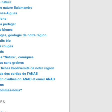
 nature
e nature Salamandre
ses-Algues
lons
 à partager
s bleues
ges, géologie de notre région
its bio
s rouges
ets
s "Nature", comiques
es sans graines
 fiches biodiversité de notre région
a des sorties de l'ANAB
tin d'adhésion ANAB et email ANAB
ens
sommes-nous?
VES