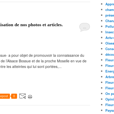
Appre
cham
prése
Chan
ation de nos photos et articles.
Pollu
…
Insec
Actu-
Oise
Cons
décou
sue- a pour objet de promouvoir la connaissance du
Fleur
 de l’Alsace Bossue et de la proche Moselle en vue de
Fleur
re les atteintes qui lui sont portées,...
Ener
Arbr
Fleur
Fleur
On pa
epost
0
Opin
Fleur
Paysa