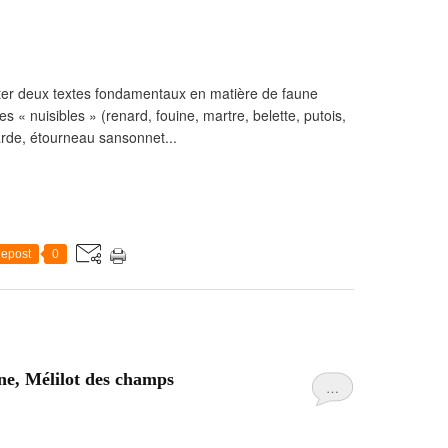
opter deux textes fondamentaux en matière de faune
s « nuisibles » (renard, fouine, martre, belette, putois,
varde, étourneau sansonnet...
epost
0
une, Mélilot des champs
…