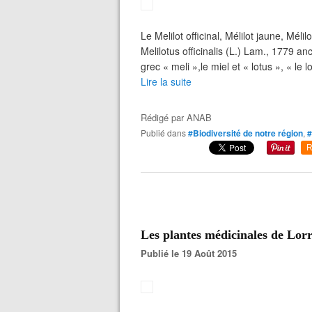
Le Melilot officinal, Mélilot jaune, Méli
Melilotus officinalis (L.) Lam., 1779 an
grec « meli »,le miel et « lotus », « le lot
Lire la suite
Rédigé par
ANAB
Publié dans
#Biodiversité de notre région
,
#
R
Les plantes médicinales de Lor
Publié le 19 Août 2015