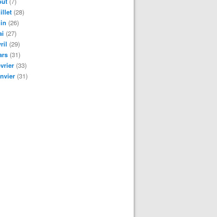
oût
(7)
illet
(28)
in
(26)
ai
(27)
ril
(29)
ars
(31)
vrier
(33)
nvier
(31)