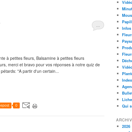
Vidéo
Minut
Mous
Papil
)
…
Infos
Fleur
Paysa
Produ
Fleur
nte à petites fleurs, Balsamine à petites fleurs
Déch
eurs, merci et bravo pour vos réponses à notre quiz de
Vidéo
 pétards: "A partir d'un certain...
Plant
Index
Agend
Bulle
Lich
Qui 
epost
0
ARCHI
2026