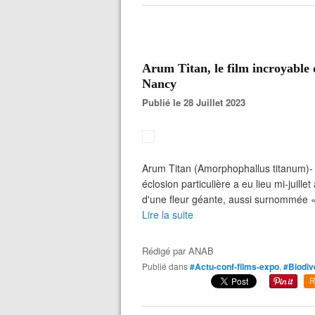
Arum Titan, le film incroyable d
Nancy
Publié le 28 Juillet 2023
Arum Titan (Amorphophallus titanum)- t
éclosion particulière a eu lieu mi-juillet
d'une fleur géante, aussi surnommée «p
Lire la suite
Rédigé par
ANAB
Publié dans
#Actu-conf-films-expo
,
#Biodiv
R