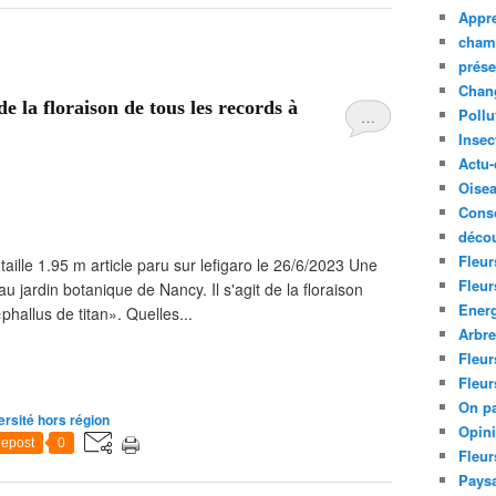
Appre
cham
prése
Chan
e la floraison de tous les records à
Pollu
…
Insec
Actu-
Oise
Cons
décou
Fleur
aille 1.95 m article paru sur lefigaro le 26/6/2023 Une
Fleur
 au jardin botanique de Nancy. Il s'agit de la floraison
Ener
hallus de titan». Quelles...
Arbr
Fleur
Fleur
On pa
ersité hors région
Opin
epost
0
Fleur
Paysa