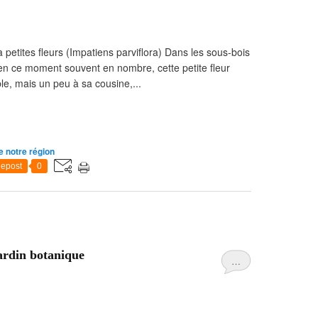
à petites fleurs (Impatiens parviflora) Dans les sous-bois
z en ce moment souvent en nombre, cette petite fleur
e, mais un peu à sa cousine,...
e notre région
epost
0
ardin botanique
…