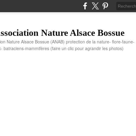
sociation Nature Alsace Bossue
tion Nature Alsace Bossue (ANAB) protection de la nature- flore-faune-
x- batraciens-mammifères (faire un clic pour agrandir les photos)