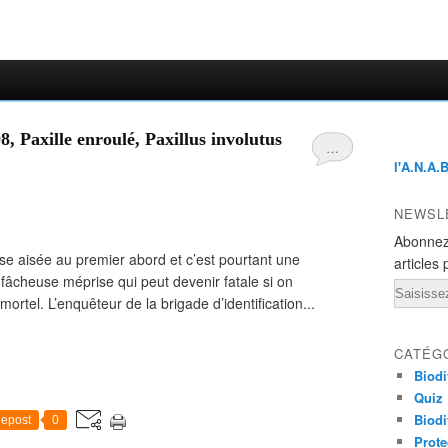
, Paxille enroulé, Paxillus involutus
…
l'A.N.A.
NEWSL
Abonnez
se aisée au premier abord et c’est pourtant une
articles 
 fâcheuse méprise qui peut devenir fatale si on
Email
el. L’enquêteur de la brigade d’identification...
CATÉG
Biodi
Quiz
Biodi
epost
0
Prote