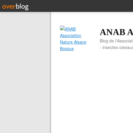
ANAB As
Blog de l'Associa
- insectes-oiseau