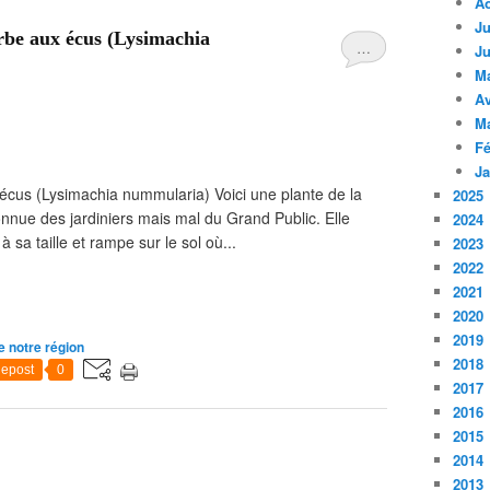
A
Ju
be aux écus (Lysimachia
…
Ju
M
Av
M
Fé
Ja
cus (Lysimachia nummularia) Voici une plante de la
2025
onnue des jardiniers mais mal du Grand Public. Elle
2024
 sa taille et rampe sur le sol où...
2023
2022
2021
2020
2019
e notre région
2018
epost
0
2017
2016
2015
2014
2013