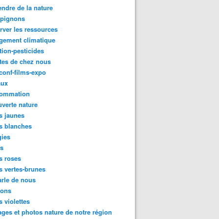
ndre de la nature
pignons
rver les ressources
gement climatique
tion-pesticides
tes de chez nous
conf-films-expo
aux
ommation
verte nature
s jaunes
s blanches
gies
es
s roses
s vertes-brunes
rle de nous
ions
s violettes
ges et photos nature de notre région