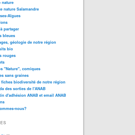
 nature
e nature Salamandre
ses-Algues
lons
 à partager
s bleues
ges, géologie de notre région
its bio
s rouges
ets
s "Nature", comiques
es sans graines
 fiches biodiversité de notre région
a des sorties de l'ANAB
tin d'adhésion ANAB et email ANAB
ens
sommes-nous?
VES