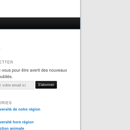
B
ETTER
-vous pour être averti des nouveaux
publiés.
ORIES
versité de notre région
versité hors région
ction animale