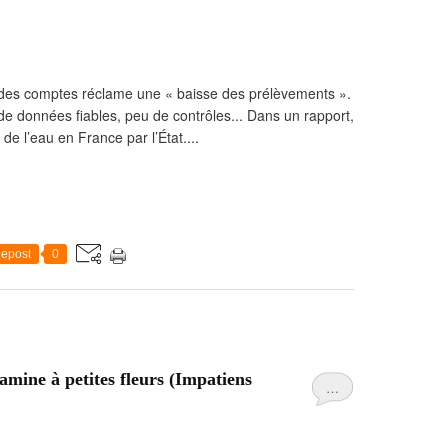
 des comptes réclame une « baisse des prélèvements ».
e données fiables, peu de contrôles... Dans un rapport,
de l’eau en France par l’État....
epost
0
samine à petites fleurs (Impatiens
…