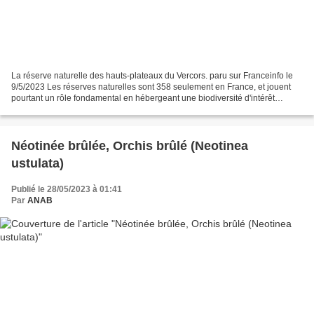
La réserve naturelle des hauts-plateaux du Vercors. paru sur Franceinfo le
9/5/2023 Les réserves naturelles sont 358 seulement en France, et jouent
pourtant un rôle fondamental en hébergeant une biodiversité d'intérêt
national ou régional. Dans ces espaces,...
Néotinée brûlée, Orchis brûlé (Neotinea
ustulata)
Publié le 28/05/2023 à 01:41
Par
ANAB