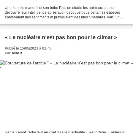
Une femelle mandrill et son bébé Plus on étudie les animaux plus on
découvre leur intelligence après avoir découvert que certaines espèces
éprouvaient des sentiments et pratiquaient des rites funéraires. Voici un
nouvel exemple. Transmission mère-fille...
« Le nucléaire n’est pas bon pour le climat »
Publié le 15/05/2023 à 01:46
Par
ANAB
Hervé Kempf, rédacteur en chef du site d’actualité « Reporterre », auteur du