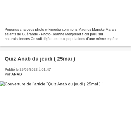
Pogonus chalceus photo wikimedia commons Magnus Manske Marais
salants de Guérande - Photo- Jeanne Menjoulet flickr paru sur
naturalsciences On sait déjà que deux populations d’une même espèce
séparées par une barrière naturelle (rivière, chaîne...
Quiz Anab du jeudi ( 25mai )
Publié le 25/05/2023 à 01:47
Par
ANAB