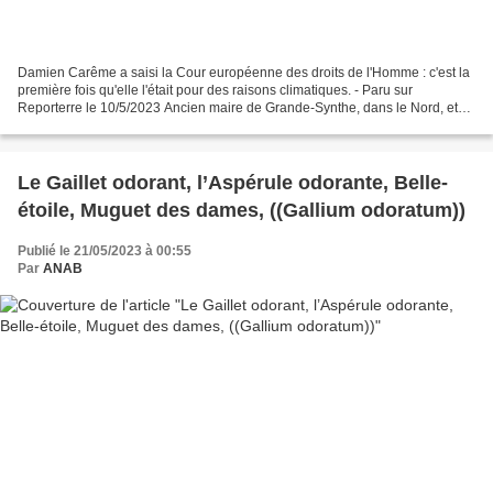
Damien Carême a saisi la Cour européenne des droits de l'Homme : c'est la
première fois qu'elle l'était pour des raisons climatiques. - Paru sur
Reporterre le 10/5/2023 Ancien maire de Grande-Synthe, dans le Nord, et
désormais député européen, Damien...
Le Gaillet odorant, l’Aspérule odorante, Belle-
étoile, Muguet des dames, ((Gallium odoratum))
Publié le 21/05/2023 à 00:55
Par
ANAB