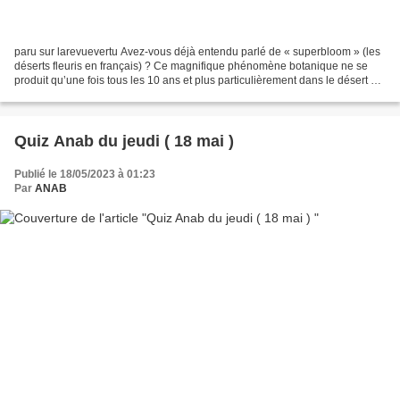
paru sur larevuevertu Avez-vous déjà entendu parlé de « superbloom » (les
déserts fleuris en français) ? Ce magnifique phénomène botanique ne se
produit qu’une fois tous les 10 ans et plus particulièrement dans le désert de
Californie (enfin les déserts...
Quiz Anab du jeudi ( 18 mai )
Publié le 18/05/2023 à 01:23
Par
ANAB