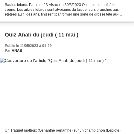
Saules tétards Paru sur fr3 Alsace le 30/3/2023 On les reconnaît à leur
trogne. Les arbres têtards sont atypiques du fait de leurs branches qui,
étêtées au fil des ans, finissent par former une sorte de grosse tête au-
dessus du tronc. Des arbres que certains...
Quiz Anab du jeudi ( 11 mai )
Publié le 11/05/2023 à 01:29
Par
ANAB
Un Traquet motteux (Oenanthe oenanthe) sur un champignon (Lépiote)