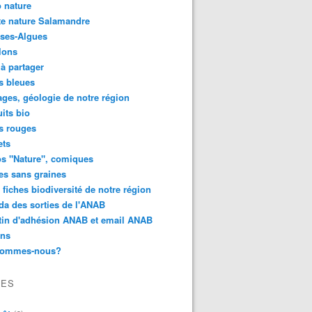
 nature
e nature Salamandre
ses-Algues
lons
 à partager
s bleues
ges, géologie de notre région
its bio
s rouges
ets
s "Nature", comiques
es sans graines
 fiches biodiversité de notre région
a des sorties de l'ANAB
tin d'adhésion ANAB et email ANAB
ens
sommes-nous?
VES