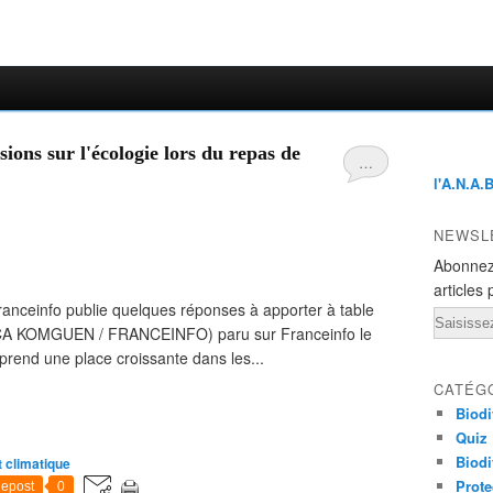
ions sur l'écologie lors du repas de
…
l'A.N.A.
NEWSL
Abonnez
articles 
franceinfo publie quelques réponses à apporter à table
Email
SSICA KOMGUEN / FRANCEINFO) paru sur Franceinfo le
prend une place croissante dans les...
CATÉG
Biodi
Quiz
Biodi
climatique
Prote
epost
0