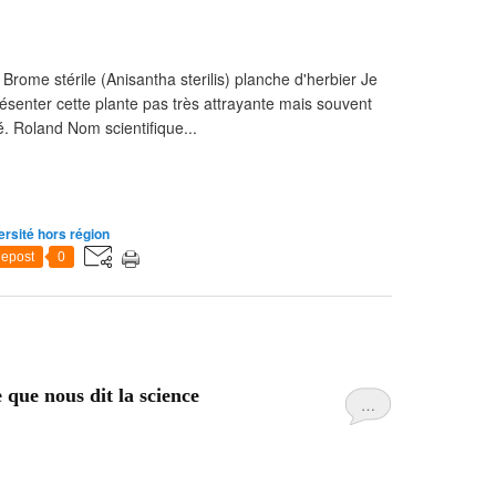
 Brome stérile (Anisantha sterilis) planche d'herbier Je
résenter cette plante pas très attrayante mais souvent
. Roland Nom scientifique...
ersité hors région
epost
0
e que nous dit la science
…