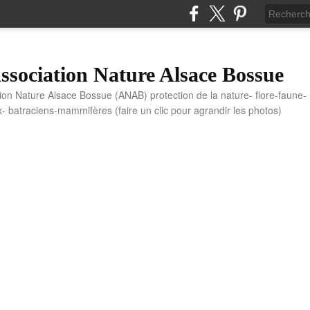
sociation Nature Alsace Bossue
tion Nature Alsace Bossue (ANAB) protection de la nature- flore-faune-
x- batraciens-mammifères (faire un clic pour agrandir les photos)