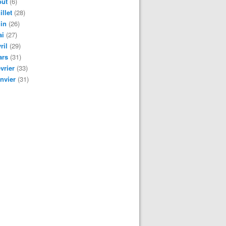
oût
(6)
illet
(28)
in
(26)
ai
(27)
ril
(29)
ars
(31)
vrier
(33)
nvier
(31)