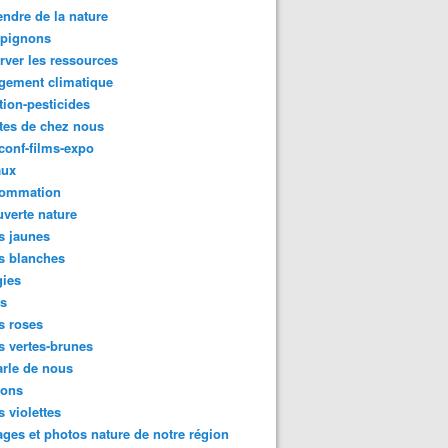
ndre de la nature
pignons
rver les ressources
gement climatique
tion-pesticides
tes de chez nous
conf-films-expo
aux
ommation
verte nature
s jaunes
s blanches
gies
es
s roses
s vertes-brunes
rle de nous
ions
s violettes
ges et photos nature de notre région