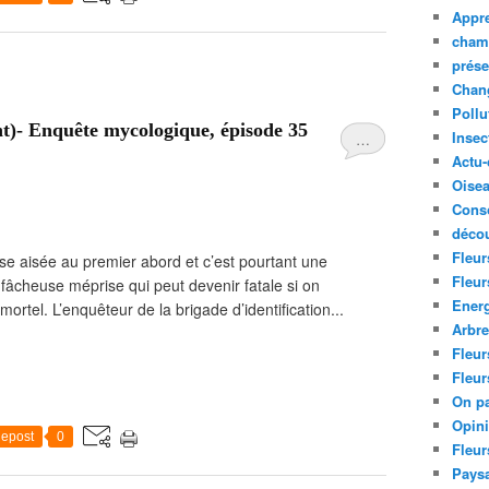
Appre
cham
prése
Chan
Pollu
ant)- Enquête mycologique, épisode 35
Insec
…
Actu-
Oise
Cons
décou
Fleur
se aisée au premier abord et c’est pourtant une
Fleur
 fâcheuse méprise qui peut devenir fatale si on
Ener
el. L’enquêteur de la brigade d’identification...
Arbr
Fleur
Fleur
On pa
Opin
epost
0
Fleur
Paysa