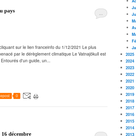
A
Ju
du pays
…
Ju
M
Av
M
Fé
 cliquant sur le lien franceinfo du 1/12/2021 Le plus
Ja
menacé par le dérèglement climatique Le Vatnajökull est
2025
 Entourés d'un guide, un...
2024
2023
2022
2021
2020
2019
epost
0
2018
2017
2016
2015
2014
i 16 décembre
2013