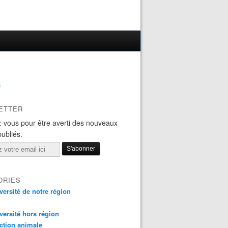
B
ETTER
-vous pour être averti des nouveaux
publiés.
ORIES
versité de notre région
versité hors région
ction animale