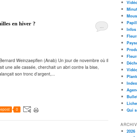
Vidéo
Minut
Mous
Papil
illes en hiver ?
…
Infos
Fleur
Paysa
Produ
Fleur
Bernard Weinzaepflen (Anab) Un jour de novembre où il
Déch
avait une aile cassée, cherchait un abri contre la bise,
Vidéo
lançait son tronc d'argent,...
Plant
Index
Agend
Bulle
Lich
Qui 
epost
0
ARCHI
2026