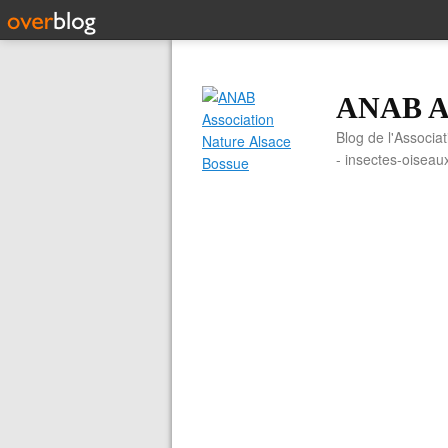
ANAB As
Blog de l'Associa
- insectes-oiseau