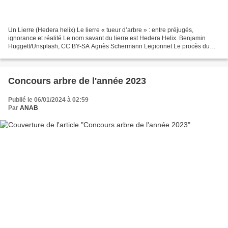
Un Lierre (Hedera helix) Le lierre « tueur d’arbre » : entre préjugés,
ignorance et réalité Le nom savant du lierre est Hedera Helix. Benjamin
Huggett/Unsplash, CC BY-SA Agnès Schermann Legionnet Le procès du
lierre semble avoir été rendu il y a bien...
Concours arbre de l'année 2023
Publié le 06/01/2024 à 02:59
Par
ANAB