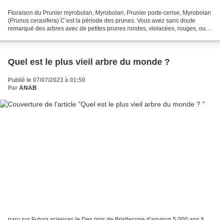
Floraison du Prunier myrobolan, Myrobolan, Prunier porte-cerise, Myrobolan
(Prunus cerasifera) C’est la période des prunes. Vous avez sans doute
remarqué des arbres avec de petites prunes rondes, violacées, rouges, ou
encore jaunes. Si vous avez cédé...
Quel est le plus vieil arbre du monde ?
Publié le 07/07/2023 à 01:50
Par
ANAB
paru sur Futura sciences le Des pins de Bristlecone d’environ 5.000 ans Il