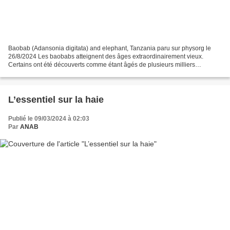
Baobab (Adansonia digitata) and elephant, Tanzania paru sur physorg le
26/8/2024 Les baobabs atteignent des âges extraordinairement vieux.
Certains ont été découverts comme étant âgés de plusieurs milliers
d'années. Au cours de ces durées de vie, les...
L’essentiel sur la haie
Publié le 09/03/2024 à 02:03
Par
ANAB