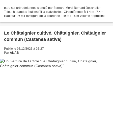
paru sur arbredelannee signalé par Bernard-Merci Bernard Description
Tilleul à grandes feuilles (Tilia platyphyllos. Circonférence à 1,4 m : 7,4m
Hauteur: 26 m Envergure de la couronne : 19 m x 16 m Volume approximatif
de la couronne: 18 m3 Age non connu....
Le Châtaignier cultivé, Châtaignier, Châtaignier
commun (Castanea sativa)
Publié le 03/12/2023 à 02:27
Par
ANAB