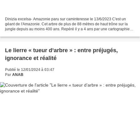
Dinizia excelsa- Amazonie paru sur caminteresse le 13/6/2023 C'est un
géant de l'Amazonie. Cet arbre de plus de 88 mètres de haut trône sur la
jungle depuis au moins 400 ans. Repéré il y a 4 ans par une cartographie
3D, des scientifiques ont finalement...
Le lierre « tueur d’arbre » : entre préjugés,
ignorance et réalité
Publié le 12/01/2024 à 03:47
Par
ANAB