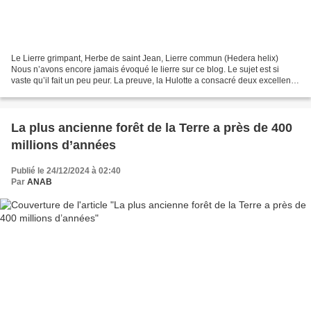
Le Lierre grimpant, Herbe de saint Jean, Lierre commun (Hedera helix)
Nous n’avons encore jamais évoqué le lierre sur ce blog. Le sujet est si
vaste qu’il fait un peu peur. La preuve, la Hulotte a consacré deux excellents
numéros successifs (106 et 107)...
La plus ancienne forêt de la Terre a près de 400
millions d’années
Publié le 24/12/2024 à 02:40
Par
ANAB