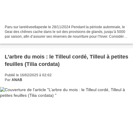
Paru sur larelèveetlapeste le 28/11/2024 Pendant la période automnale, le
Geai des chênes cache dans le sol des provisions de glands, jusqu’à 5000
par saison, afin d’assurer ses réserves de nourriture pour l’hiver. Considéré
comme le premier planteur...
L’arbre du mois : le Tilleul cordé, Tilleul à petites
feuilles (Tilia cordata)
Publié le 16/02/2025 à 02:02
Par
ANAB