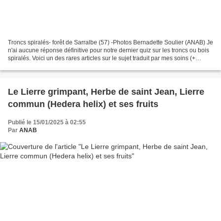
Troncs spiralés- forêt de Sarralbe (57) -Photos Bernadette Soulier (ANAB) Je
n'ai aucune réponse définitive pour notre dernier quiz sur les troncs ou bois
spiralés. Voici un des rares articles sur le sujet traduit par mes soins (+
google tr) de l'anglais...
Le Lierre grimpant, Herbe de saint Jean, Lierre
commun (Hedera helix) et ses fruits
Publié le 15/01/2025 à 02:55
Par
ANAB