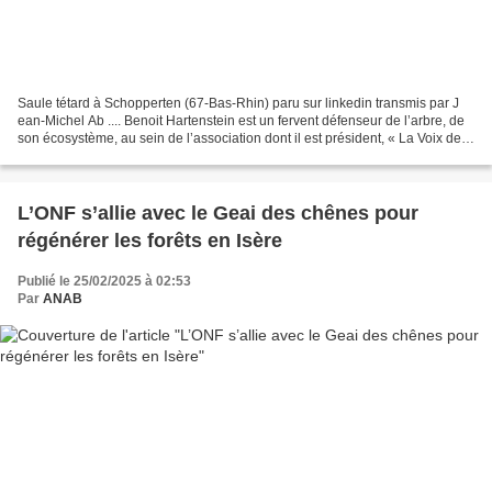
Saule tétard à Schopperten (67-Bas-Rhin) paru sur linkedin transmis par J
ean-Michel Ab .... Benoit Hartenstein est un fervent défenseur de l’arbre, de
son écosystème, au sein de l’association dont il est président, « La Voix de
l’arbre », créée en 2017....
L’ONF s’allie avec le Geai des chênes pour
régénérer les forêts en Isère
Publié le 25/02/2025 à 02:53
Par
ANAB