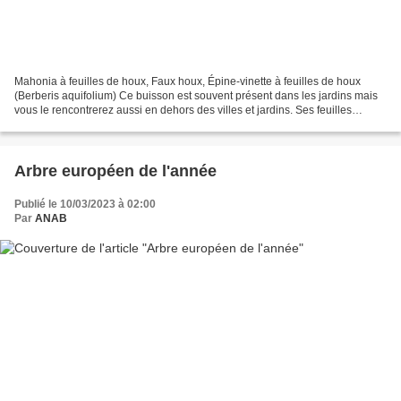
Mahonia à feuilles de houx, Faux houx, Épine-vinette à feuilles de houx
(Berberis aquifolium) Ce buisson est souvent présent dans les jardins mais
vous le rencontrerez aussi en dehors des villes et jardins. Ses feuilles
luisantes et piquantes ses fleurs...
Arbre européen de l'année
Publié le 10/03/2023 à 02:00
Par
ANAB