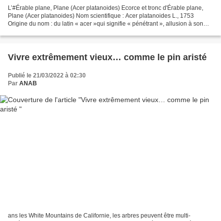
L’#Érable plane, Plane (Acer platanoides) Ecorce et tronc d'Érable plane,
Plane (Acer platanoides) Nom scientifique : Acer platanoides L., 1753
Origine du nom : du latin « acer »qui signifie « pénétrant », allusion à son
bois aux très bonnes qualités...
Vivre extrêmement vieux… comme le pin aristé
Publié le 21/03/2022 à 02:30
Par
ANAB
ans les White Mountains de Californie, les arbres peuvent être multi-