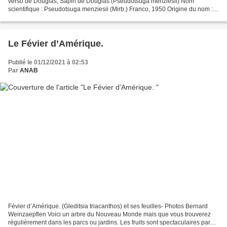
verso de Douglas, Sapin de Douglas (Pseudotsuga menziesii) Nom
scientifique : Pseudotsuga menziesii (Mirb.) Franco, 1950 Origine du nom : «
pseudo tsuga » vient du grec « pseudès »,...
Le Févier d’Amérique.
Publié le 01/12/2021 à 02:53
Par
ANAB
Févier d’Amérique. (Gleditsia triacanthos) et ses feuilles- Photos Bernard
Weinzaepflen Voici un arbre du Nouveau Monde mais que vous trouverez
régulièrement dans les parcs ou jardins. Les fruits sont spectaculaires par