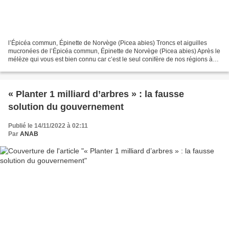
l’Épicéa commun, Épinette de Norvège (Picea abies) Troncs et aiguilles
mucronées de l’Épicéa commun, Épinette de Norvège (Picea abies) Après le
mélèze qui vous est bien connu car c’est le seul conifère de nos régions à
perdre ses aiguilles, penchons nous...
« Planter 1 milliard d’arbres » : la fausse
solution du gouvernement
Publié le 14/11/2022 à 02:11
Par
ANAB