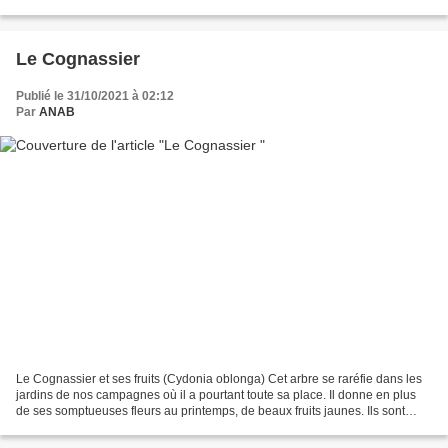
leurs dimensions, jusqu'à 45 cm...
Le Cognassier
Publié le 31/10/2021 à 02:12
Par
ANAB
Le Cognassier et ses fruits (Cydonia oblonga) Cet arbre se raréfie dans les
jardins de nos campagnes où il a pourtant toute sa place. Il donne en plus
de ses somptueuses fleurs au printemps, de beaux fruits jaunes. Ils sont
parfumés et peuvent être transformés...