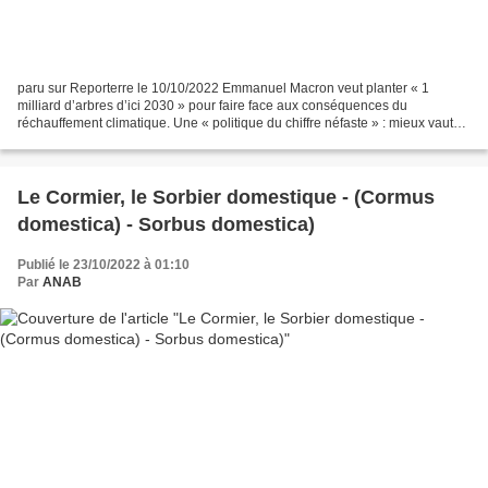
paru sur Reporterre le 10/10/2022 Emmanuel Macron veut planter « 1
milliard d’arbres d’ici 2030 » pour faire face aux conséquences du
réchauffement climatique. Une « politique du chiffre néfaste » : mieux vaut
préserver les vieilles forêts. La formule...
Le Cormier, le Sorbier domestique - (Cormus
domestica) - Sorbus domestica)
Publié le 23/10/2022 à 01:10
Par
ANAB