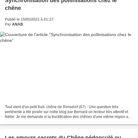
Synchronisation des pollinisations chez le
chêne
Publié le 15/05/2021 à 01:27
Par
ANAB
Tout vient d'un petit fruit- chêne de Rimsdorf (67) - Une question très
pertinente a été posée sur notre blog par Bernard un lecteur très attentif et
fidèle: Je me demande si la fructification des chênes d'une même région a
lieu en même temps, ou si c'est...
Les amours secrets du Chêne pédonculé ou