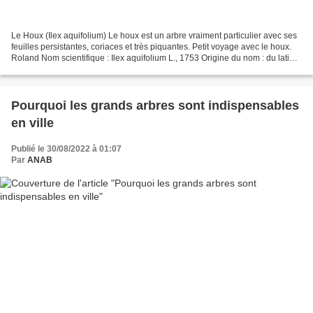
Le Houx (Ilex aquifolium) Le houx est un arbre vraiment particulier avec ses
feuilles persistantes, coriaces et très piquantes. Petit voyage avec le houx.
Roland Nom scientifique : Ilex aquifolium L., 1753 Origine du nom : du latin «
ilex » qui était...
Pourquoi les grands arbres sont indispensables
en ville
Publié le 30/08/2022 à 01:07
Par
ANAB