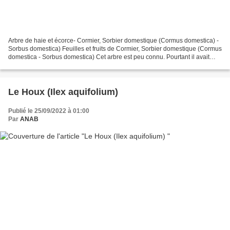
Arbre de haie et écorce- Cormier, Sorbier domestique (Cormus domestica) -
Sorbus domestica) Feuilles et fruits de Cormier, Sorbier domestique (Cormus
domestica - Sorbus domestica) Cet arbre est peu connu. Pourtant il avait
jadis toute sa place dans...
Le Houx (Ilex aquifolium)
Publié le 25/09/2022 à 01:00
Par
ANAB