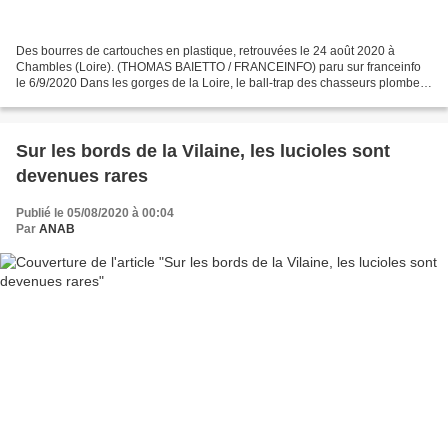
Des bourres de cartouches en plastique, retrouvées le 24 août 2020 à
Chambles (Loire). (THOMAS BAIETTO / FRANCEINFO) paru sur franceinfo
le 6/9/2020 Dans les gorges de la Loire, le ball-trap des chasseurs plombe
une forêt Natura 2000 Chaque année depuis...
Sur les bords de la Vilaine, les lucioles sont
devenues rares
Publié le 05/08/2020 à 00:04
Par
ANAB