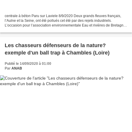
centrale à béton Paru sur Laviele 8/9/2020 Deux grands fleuves français,
l’Aulne et la Seine, ont été pollués cet été par des rejets industriels.
L’occasion pour l’association environnementale Eau et rivières de Bretagne
et son directeur Arnaud Clugery...
Les chasseurs défenseurs de la nature?
exemple d'un ball trap à Chambles (Loire)
Publié le 14/09/2020 à 01:00
Par
ANAB