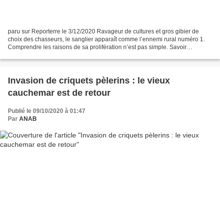
paru sur Reporterre le 3/12/2020 Ravageur de cultures et gros gibier de
choix des chasseurs, le sanglier apparaît comme l’ennemi rural numéro 1.
Comprendre les raisons de sa prolifération n’est pas simple. Savoir
comment la limiter est un casse-tête encore...
Invasion de criquets pèlerins : le vieux
cauchemar est de retour
Publié le 09/10/2020 à 01:47
Par
ANAB