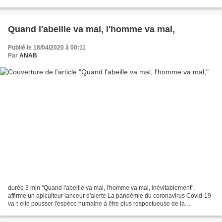
crise sanitaire, plusieurs...
Quand l'abeille va mal, l'homme va mal,
Publié le 18/04/2020 à 00:11
Par
ANAB
durée 3 min "Quand l'abeille va mal, l'homme va mal, inévitablement",
affirme un apiculteur lanceur d'alerte La pandémie du coronavirus Covid-19
va-t-elle pousser l'espèce humaine à être plus respectueuse de la
biodiversité ? Frank Alétru, président du...