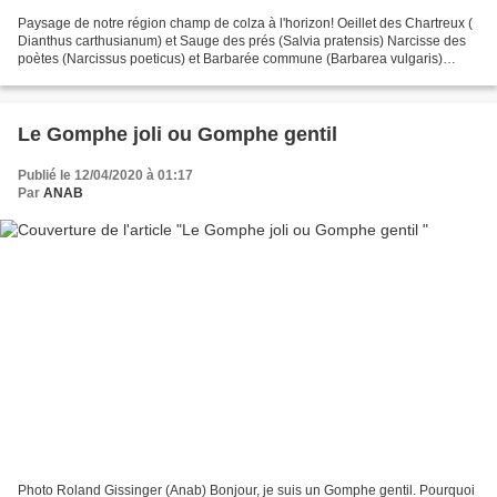
Paysage de notre région champ de colza à l'horizon! Oeillet des Chartreux (
Dianthus carthusianum) et Sauge des prés (Salvia pratensis) Narcisse des
poètes (Narcissus poeticus) et Barbarée commune (Barbarea vulgaris)
Pommier (Malus domestica) et Myosotis...
Le Gomphe joli ou Gomphe gentil
Publié le 12/04/2020 à 01:17
Par
ANAB
Photo Roland Gissinger (Anab) Bonjour, je suis un Gomphe gentil. Pourquoi