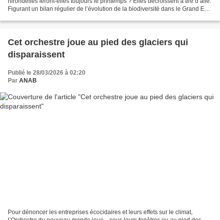
hirondelles feront-elles toujours le printemps ? Elles décroissent à tire d’aile.
Figurant un bilan régulier de l’évolution de la biodiversité dans le Grand Est,
les listes rouges...
Cet orchestre joue au pied des glaciers qui
disparaissent
Publié le 28/03/2026 à 02:20
Par
ANAB
Pour dénoncer les entreprises écocidaires et leurs effets sur le climat,
l’Orchestre du nouveau monde joue... sous leurs fenêtres ou au pied des