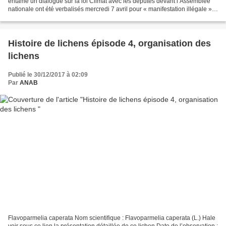
entamé un dialogue sur la loi Climat avec les députés devant l’Assemblée
nationale ont été verbalisés mercredi 7 avril pour « manifestation illégale ».
Loin de se décourager,...
Histoire de lichens épisode 4, organisation des
lichens
Publié le 30/12/2017 à 02:09
Par
ANAB
Flavoparmelia caperata Nom scientifique : Flavoparmelia caperata (L.) Hale
voir sous ce lien la présentation détaillée de ce lichen Date de l’observation :