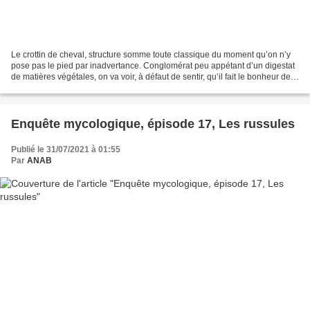
Le crottin de cheval, structure somme toute classique du moment qu’on n’y
pose pas le pied par inadvertance. Conglomérat peu appétant d’un digestat
de matières végétales, on va voir, à défaut de sentir, qu’il fait le bonheur de
tout un cortège de champignons...
Enquête mycologique, épisode 17, Les russules
Publié le 31/07/2021 à 01:55
Par
ANAB