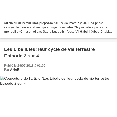
article du daily mail idée proposée par Sylvie. merci Sylvie. Une photo
incroyable d'un scarabée bijou rouge moucheté- Chrysomèle à pattes de
grenouille (Chrysomelidae Sagra buqueti)- Yousef Al Habshi (Abou Dhabi)
araignée sauteuse (Phidippus audax)...
Les Libellules: leur cycle de vie terrestre
Episode 2 sur 4
Publié le 29/07/2018 à 01:00
Par
ANAB