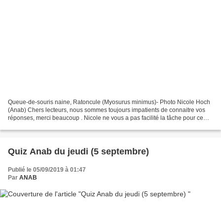
Queue-de-souris naine, Ratoncule (Myosurus minimus)- Photo Nicole Hoch
(Anab) Chers lecteurs, nous sommes toujours impatients de connaitre vos
réponses, merci beaucoup . Nicole ne vous a pas facilité la tâche pour ce
quiz. Difficile de le connaitre quand...
Quiz Anab du jeudi (5 septembre)
Publié le 05/09/2019 à 01:47
Par
ANAB