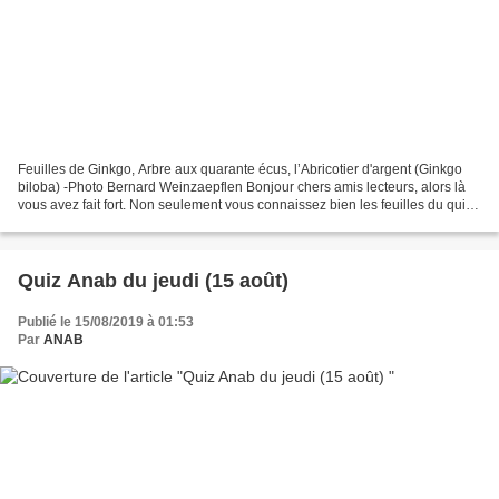
Feuilles de Ginkgo, Arbre aux quarante écus, l’Abricotier d'argent (Ginkgo
biloba) -Photo Bernard Weinzaepflen Bonjour chers amis lecteurs, alors là
vous avez fait fort. Non seulement vous connaissez bien les feuilles du quiz
proposé par Bernard mais...
Quiz Anab du jeudi (15 août)
Publié le 15/08/2019 à 01:53
Par
ANAB