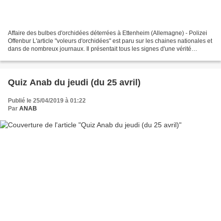
Affaire des bulbes d'orchidées déterrées à Ettenheim (Allemagne) - Polizei
Offenbur L'article "voleurs d'orchidées" est paru sur les chaines nationales et
dans de nombreux journaux. Il présentait tous les signes d'une vérité
attestée. Il apparait après...
Quiz Anab du jeudi (du 25 avril)
Publié le 25/04/2019 à 01:22
Par
ANAB