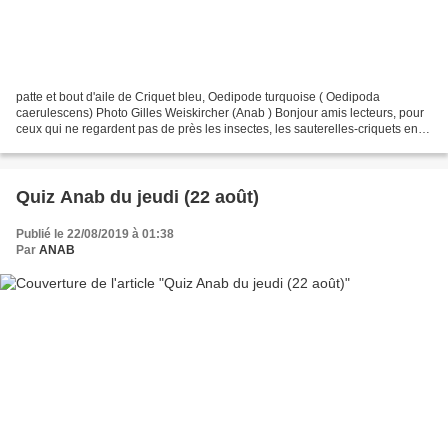
patte et bout d'aile de Criquet bleu, Oedipode turquoise ( Oedipoda
caerulescens) Photo Gilles Weiskircher (Anab ) Bonjour amis lecteurs, pour
ceux qui ne regardent pas de près les insectes, les sauterelles-criquets en
particulier, ce quiz était très...
Quiz Anab du jeudi (22 août)
Publié le 22/08/2019 à 01:38
Par
ANAB