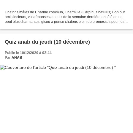
Chatons mâles de Charme commun, Charmille (Carpinus betulus) Bonjour
amis lecteurs, vos réponses au quiz de la semaine dernière ont été on ne
peut plus charmantes. gisou a pensé chatons plein de promesses pour les
écureuils ", mais sans doute a-t-il pensé...
Quiz anab du jeudi (10 décembre)
Publié le 10/12/2020 à 02:44
Par
ANAB