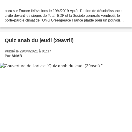
paru sur France télévisions le 19/4/2019 Après l'action de désobéissance
civile devant les sièges de Total, EDF et la Société générale vendredi, le
porte-parole climat de l'ONG Greenpeace France plaide pour un pouvoir
politique qui régule les grandes...
Quiz anab du jeudi (29avril)
Publié le 29/04/2021 à 01:37
Par
ANAB