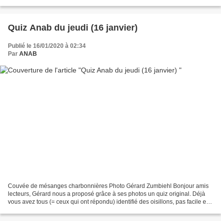
photo de roche. Rose,...
Quiz Anab du jeudi (16 janvier)
Publié le 16/01/2020 à 02:34
Par
ANAB
Couvée de mésanges charbonnières Photo Gérard Zumbiehl Bonjour amis
lecteurs, Gérard nous a proposé grâce à ses photos un quiz original. Déjà
vous avez tous (= ceux qui ont répondu) identifié des oisillons, pas facile et
donc BRAVO pour cette bonne réponse....