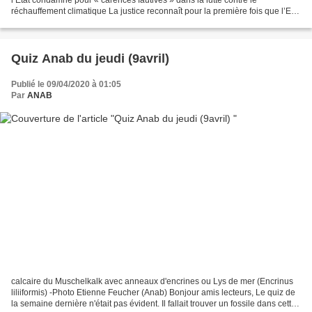
réchauffement climatique La justice reconnaît pour la première fois que l’Etat
a commis une « faute » en se...
Quiz Anab du jeudi (9avril)
Publié le 09/04/2020 à 01:05
Par
ANAB
calcaire du Muschelkalk avec anneaux d'encrines ou Lys de mer (Encrinus
liliiformis) -Photo Etienne Feucher (Anab) Bonjour amis lecteurs, Le quiz de
la semaine dernière n'était pas évident. Il fallait trouver un fossile dans cette