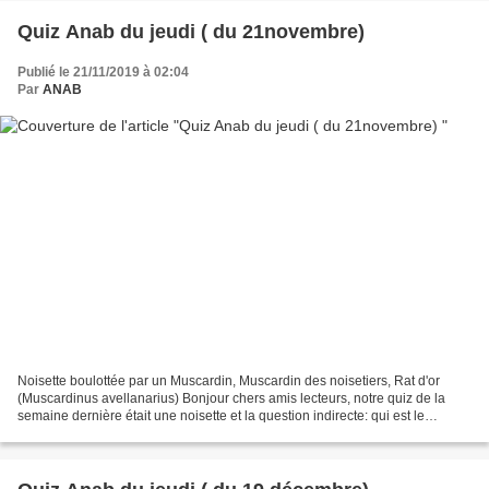
Quiz Anab du jeudi ( du 21novembre)
Publié le 21/11/2019 à 02:04
Par
ANAB
Noisette boulottée par un Muscardin, Muscardin des noisetiers, Rat d'or
(Muscardinus avellanarius) Bonjour chers amis lecteurs, notre quiz de la
semaine dernière était une noisette et la question indirecte: qui est le
gastronome qui a englouti la noisette...