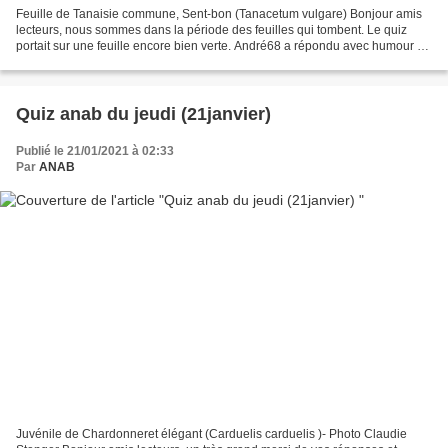
Feuille de Tanaisie commune, Sent-bon (Tanacetum vulgare) Bonjour amis
lecteurs, nous sommes dans la période des feuilles qui tombent. Le quiz
portait sur une feuille encore bien verte. André68 a répondu avec humour "
Avec l'odeur un aveugle la reconnaitrait...
Quiz anab du jeudi (21janvier)
Publié le 21/01/2021 à 02:33
Par
ANAB
Juvénile de Chardonneret élégant (Carduelis carduelis )- Photo Claudie