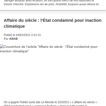
Stenger Bonjour amis lecteurs, un très grand merci de vos réponses et
d'avoir cherché. Examinons les de près: André68, toujours aussi véloce et
concis: "Carduelis bis imm", tout y...
Affaire du siècle : l’État condamné pour inaction
climatique
Publié le 04/02/2021 à 01:11
Par
ANAB
On a gagné Publié surle site Le Monde le 3/2/2021 « L’affaire du siècle » :
l’Etat condamné pour « carences fautives » dans la lutte contre le