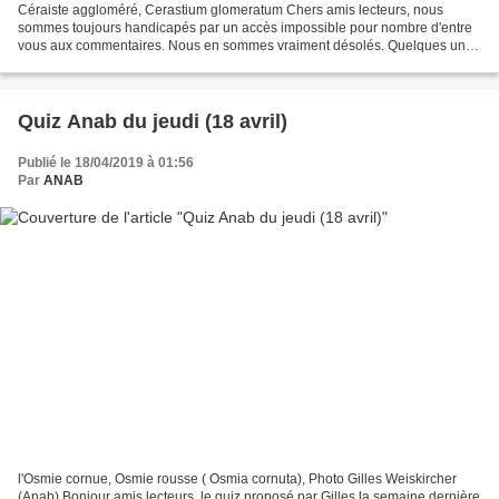
Céraiste aggloméré, Cerastium glomeratum Chers amis lecteurs, nous
sommes toujours handicapés par un accès impossible pour nombre d'entre
vous aux commentaires. Nous en sommes vraiment désolés. Quelques uns
ont réussi à poster un commentaire comme: Pomme63,...
Quiz Anab du jeudi (18 avril)
Publié le 18/04/2019 à 01:56
Par
ANAB
l'Osmie cornue, Osmie rousse ( Osmia cornuta), Photo Gilles Weiskircher
(Anab) Bonjour amis lecteurs, le quiz proposé par Gilles la semaine dernière