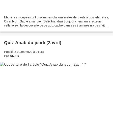
Etamines groupées pr trois- sur les chatons mâles de Saule à trois étamines,
Osier brun, Saule amandier (Salix triandra) Bonjour chers amis lecteurs,
cette fois-ci la découverte de ce quiz caché dans ses étamines n'a pas fait un
pli. Aygues31 a identifié...
Quiz Anab du jeudi (2avril)
Publié le 02/04/2020 à 01:44
Par
ANAB