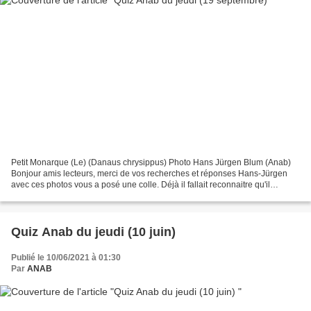
Petit Monarque (Le) (Danaus chrysippus) Photo Hans Jürgen Blum (Anab)
Bonjour amis lecteurs, merci de vos recherches et réponses Hans-Jürgen
avec ces photos vous a posé une colle. Déjà il fallait reconnaitre qu'il
s'agissait d'un papillon. ce qu'a réussi...
Quiz Anab du jeudi (10 juin)
Publié le 10/06/2021 à 01:30
Par
ANAB