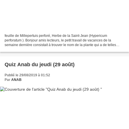
feuille de Millepertuis perforé, Herbe de la Saint-Jean (Hypericum
perforatum ). Bonjour amis lecteurs, le petit travail de vacances de la
semaine dernière consistait à trouver le nom de la plante qui a de telles
feuilles. Comme elle est assez typée,...
Quiz Anab du jeudi (29 août)
Publié le 29/08/2019 à 01:52
Par
ANAB