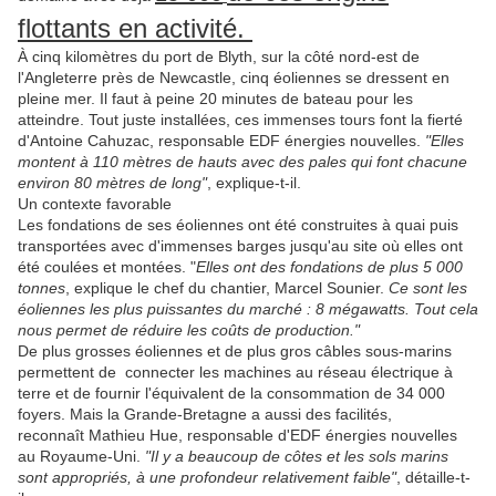
flottants en activité.
À cinq kilomètres du port de Blyth, sur la côté nord-est de
l'Angleterre près de Newcastle, cinq éoliennes se dressent en
pleine mer. Il faut à peine 20 minutes de bateau pour les
atteindre. Tout juste installées, ces immenses tours font la fierté
d'Antoine Cahuzac, responsable EDF énergies nouvelles.
"Elles
montent à 110 mètres de hauts avec des pales qui font chacune
environ 80 mètres de long"
, explique-t-il.
Un contexte favorable
Les fondations de ses éoliennes ont été construites à quai puis
transportées avec d'immenses barges jusqu'au site où elles ont
été coulées et montées. "
Elles ont des fondations de plus 5 000
tonnes
, explique le chef du chantier, Marcel Sounier.
Ce sont les
éoliennes les plus puissantes du marché : 8 mégawatts. Tout cela
nous permet de réduire les coûts de production."
De plus grosses éoliennes et de plus gros câbles sous-marins
permettent de connecter les machines au réseau électrique à
terre et de fournir l'équivalent de la consommation de 34 000
foyers. Mais la Grande-Bretagne a aussi des facilités,
reconnaît Mathieu Hue, responsable d'EDF énergies nouvelles
au Royaume-Uni.
"Il y a beaucoup de côtes et les sols marins
sont appropriés, à une profondeur relativement faible
"
, détaille-t-