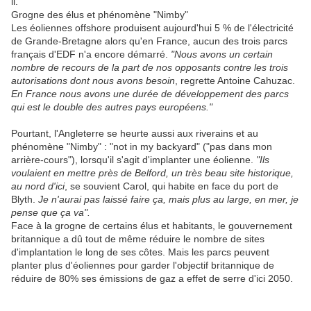
il.
Grogne des élus et phénomène "Nimby"
Les éoliennes offshore produisent aujourd'hui 5 % de l'électricité
de Grande-Bretagne alors qu'en France, aucun des trois parcs
français d'EDF n'a encore démarré.
"Nous avons un certain
nombre de recours de la part de nos opposants contre les trois
autorisations dont nous avons besoin
, regrette Antoine Cahuzac.
En France nous avons une durée de développement des parcs
qui est le double des autres pays européens."
Pourtant, l'Angleterre se heurte aussi aux riverains et au
phénomène "Nimby" : "not in my backyard" ("pas dans mon
arrière-cours"), lorsqu'il s'agit d'implanter une éolienne.
"Ils
voulaient en mettre près de Belford, un très beau site historique,
au nord d'ici
, se souvient Carol, qui habite en face du port de
Blyth.
Je n'aurai pas laissé faire ça, mais plus au large, en mer, je
pense que ça va".
Face à la grogne de certains élus et habitants, le gouvernement
britannique a dû tout de même réduire le nombre de sites
d'implantation le long de ses côtes. Mais les parcs peuvent
planter plus d'éoliennes pour garder l'objectif britannique de
réduire de 80% ses émissions de gaz a effet de serre d'ici 2050.