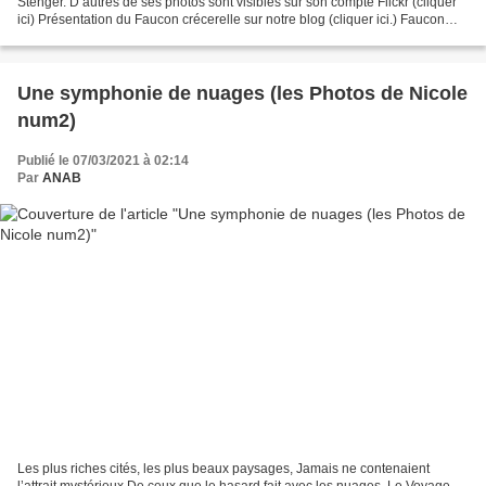
Stenger. D’autres de ses photos sont visibles sur son compte Flickr (cliquer
ici) Présentation du Faucon crécerelle sur notre blog (cliquer ici.) Faucon
crécerelle (Falco tinnunculus)...
Une symphonie de nuages (les Photos de Nicole
num2)
Publié le 07/03/2021 à 02:14
Par
ANAB
Les plus riches cités, les plus beaux paysages, Jamais ne contenaient
l’attrait mystérieux De ceux que le hasard fait avec les nuages. Le Voyage