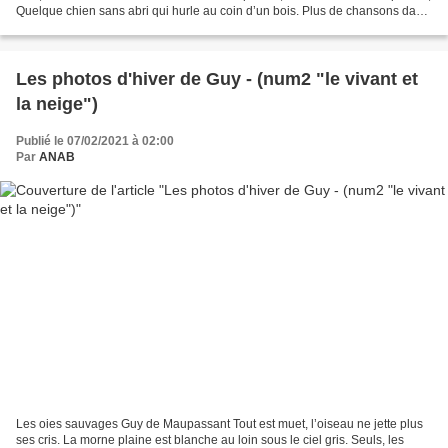
Quelque chien sans abri qui hurle au coin d’un bois. Plus de chansons dans
l’air, sous nos pieds plus...
Les photos d'hiver de Guy - (num2 "le vivant et
la neige")
Publié le 07/02/2021 à 02:00
Par
ANAB
Les oies sauvages Guy de Maupassant Tout est muet, l’oiseau ne jette plus
ses cris. La morne plaine est blanche au loin sous le ciel gris. Seuls, les