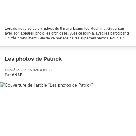
Lors de notre sortie orchidées du 9 mai à Lixing-les-Rouhling, Guy a saisi
avec son appareil photo les orchidées, vues ce jour-là, avec les participants.
Un très grand merci Guy de ce partage de tes superbes photos. Pour le blog
Anab Roland La Céphalanthère...
Les photos de Patrick
Publié le 23/05/2026 à 01:21
Par
ANAB