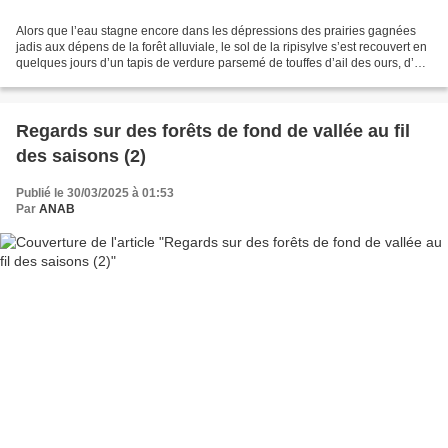
Alors que l’eau stagne encore dans les dépressions des prairies gagnées
jadis aux dépens de la forêt alluviale, le sol de la ripisylve s’est recouvert en
quelques jours d’un tapis de verdure parsemé de touffes d’ail des ours, d’où
émergent des îlots de...
Regards sur des forêts de fond de vallée au fil
des saisons (2)
Publié le 30/03/2025 à 01:53
Par
ANAB