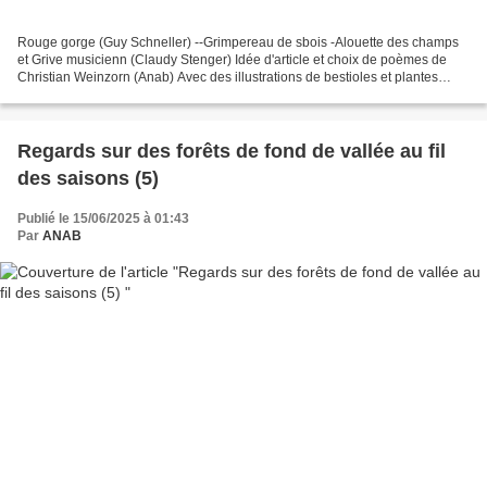
Rouge gorge (Guy Schneller) --Grimpereau de sbois -Alouette des champs
et Grive musicienn (Claudy Stenger) Idée d'article et choix de poèmes de
Christian Weinzorn (Anab) Avec des illustrations de bestioles et plantes
typiques à cette saison, signes du...
Regards sur des forêts de fond de vallée au fil
des saisons (5)
Publié le 15/06/2025 à 01:43
Par
ANAB