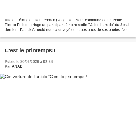
Vue de l'étang du Donnerbach (Vosges du Nord-commune de La Petite
Pierre) Petit reportage un participant à notre sortie "Vallon humide" du 3 mai
dernier, , Patrick Arnould nous a envoyé quelques unes de ses photos. Nous
le remercions vivement de ses belles...
C'est le printemps!!
Publié le 20/03/2026 à 02:24
Par
ANAB