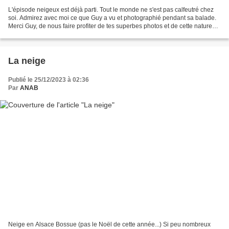
L'épisode neigeux est déjà parti. Tout le monde ne s'est pas calfeutré chez
soi. Admirez avec moi ce que Guy a vu et photographié pendant sa balade.
Merci Guy, de nous faire profiter de tes superbes photos et de cette nature
qui s'exprime de manière si...
La neige
Publié le 25/12/2023 à 02:36
Par
ANAB
Neige en Alsace Bossue (pas le Noël de cette année...) Si peu nombreux