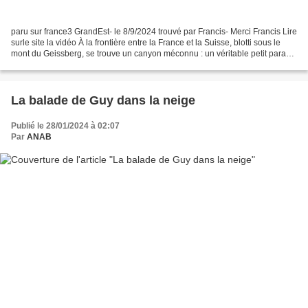
paru sur france3 GrandEst- le 8/9/2024 trouvé par Francis- Merci Francis Lire
surle site la vidéo À la frontière entre la France et la Suisse, blotti sous le
mont du Geissberg, se trouve un canyon méconnu : un véritable petit paradis
naturel. Un canyon...
La balade de Guy dans la neige
Publié le 28/01/2024 à 02:07
Par
ANAB