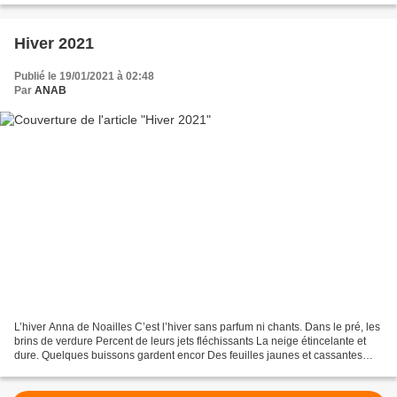
Hiver 2021
Publié le 19/01/2021 à 02:48
Par
ANAB
L’hiver Anna de Noailles C’est l’hiver sans parfum ni chants. Dans le pré, les
brins de verdure Percent de leurs jets fléchissants La neige étincelante et
dure. Quelques buissons gardent encor Des feuilles jaunes et cassantes
Que le vent âpre et rude...