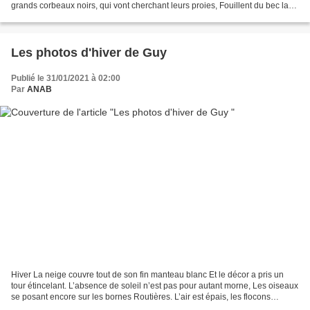
grands corbeaux noirs, qui vont cherchant leurs proies, Fouillent du bec la
neige et tachent sa pâleur....
Les photos d'hiver de Guy
Publié le 31/01/2021 à 02:00
Par
ANAB
Hiver La neige couvre tout de son fin manteau blanc Et le décor a pris un
tour étincelant. L’absence de soleil n’est pas pour autant morne, Les oiseaux
se posant encore sur les bornes Routières. L’air est épais, les flocons
dansant Sur lui comme des ballerines...