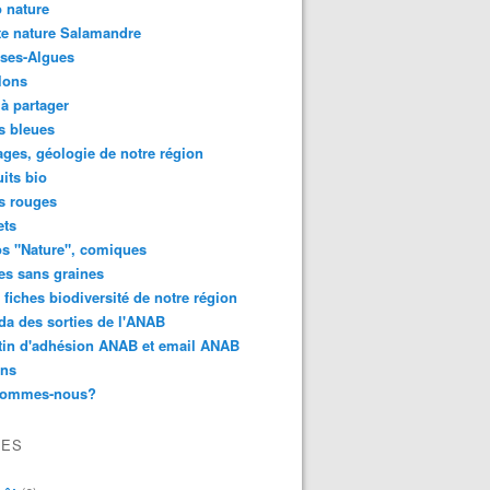
 nature
e nature Salamandre
ses-Algues
lons
 à partager
s bleues
ges, géologie de notre région
its bio
s rouges
ets
s "Nature", comiques
es sans graines
 fiches biodiversité de notre région
a des sorties de l'ANAB
tin d'adhésion ANAB et email ANAB
ens
sommes-nous?
VES