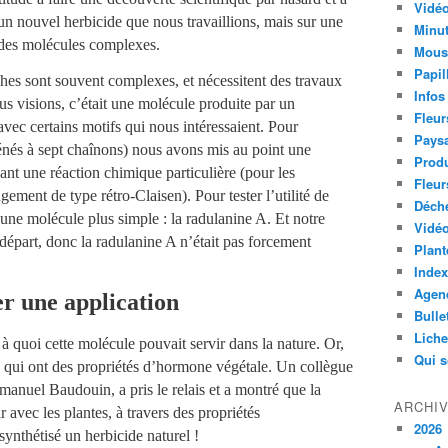
Vidéo
ur un nouvel herbicide que nous travaillions, mais sur une
Minut
 des molécules complexes.
Mous
Papil
hes sont souvent complexes, et nécessitent des travaux
Infos
us visions, c’était une molécule produite par un
Fleur
ec certains motifs qui nous intéressaient. Pour
Paysa
énés à sept chaînons) nous avons mis au point une
Produ
ant une réaction chimique particulière (pour les
Fleur
ngement de type rétro-Claisen). Pour tester l’utilité de
Déch
une molécule plus simple : la radulanine A. Et notre
Vidéo
épart, donc la radulanine A n’était pas forcement
Plant
Index
Agend
er une application
Bulle
Lich
à quoi cette molécule pouvait servir dans la nature. Or,
Qui 
s qui ont des propriétés d’hormone végétale. Un collègue
nuel Baudouin, a pris le relais et a montré que la
ARCHI
r avec les plantes, à travers des propriétés
2026
synthétisé un herbicide naturel !