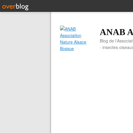
ANAB As
Blog de l'Associa
- insectes-oiseau