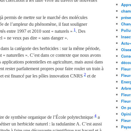
us cherchons à les faire vivre au travers de nouvelles
Appre
cham
prése
jà permis de mettre sur le marché des molécules
Chan
dée de l’ampleur du phénomène, il faut souligner
1
Pollu
etés entre 1997 et 2010 sont « naturels »
. Des
Insec
el » ne veux pas dire « sans danger ».
Actu-
 dans la catégorie des herbicides : sur la même période,
Oise
t « naturelles ». C’est dans ce contexte que nous avons
Cons
 applications potentielles en agriculture, mais aussi dans
décou
Fleur
nt rester parfaitement propres pour faire rouler un train à
2
Fleur
jet est financé par les pôles innovation CNRS
et de
Ener
Arbr
Fleur
Fleur
On pa
Opin
4
re de synthèse organique de l’École polytechnique
a
Fleur
tiser un herbicide naturel : la radulanine A. C’est aussi
Paysa
itude à faire une découverte scientifique par hasard et à