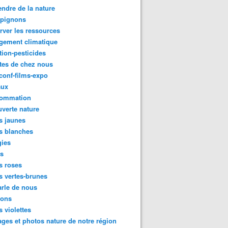
ndre de la nature
pignons
rver les ressources
gement climatique
tion-pesticides
tes de chez nous
conf-films-expo
aux
ommation
verte nature
s jaunes
s blanches
gies
es
s roses
s vertes-brunes
rle de nous
ions
s violettes
ges et photos nature de notre région