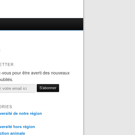
B
ETTER
-vous pour être averti des nouveaux
publiés.
ORIES
versité de notre région
versité hors région
ction animale