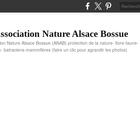
sociation Nature Alsace Bossue
tion Nature Alsace Bossue (ANAB) protection de la nature- flore-faune-
x- batraciens-mammifères (faire un clic pour agrandir les photos)