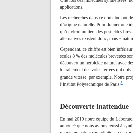
Une fois ces molécules synthétisées, no
applications.
Les recherches dans ce domaine ont dé
d’origine naturelle. Pour donner une i
qu’environ un tiers des pesticides brev
alternatives existent donc, mais « natur
Cependant, ce chiffre est bien inférieur
seules 8 % des molécules brevetées son
découvert un herbicide naturel avec des
le traitement des voies ferrées qui doive
grande vitesse, par exemple. Notre pro
3
l’Institut Polytechnique de Paris
Découverte inattendue
En mai 2019 notre équipe du Laboratoi
annoncé que nous avions réussi à synthé
un exemple de « sérendipité », cette apt