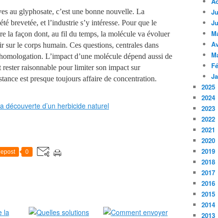
A
Ju
ives au glyphosate, c’est une bonne nouvelle. La
Ju
té brevetée, et l’industrie s’y intéresse. Pour que le
M
re la façon dont, au fil du temps, la molécule va évoluer
Av
gir sur le corps humain. Ces questions, centrales dans
M
l’homologation. L’impact d’une molécule dépend aussi de
Fé
it rester raisonnable pour limiter son impact sur
Ja
tance est presque toujours affaire de concentration.
2025
2024
2023
2022
2021
2020
2019
epost
0
2018
2017
2016
2015
2014
2013