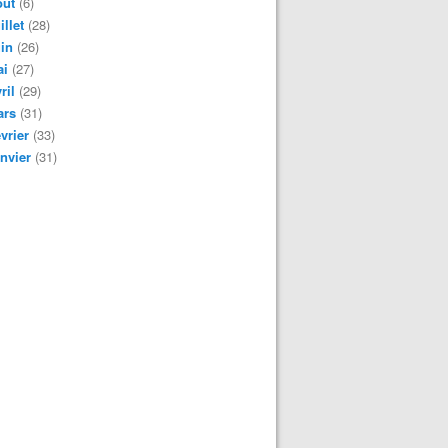
oût
(6)
illet
(28)
in
(26)
ai
(27)
ril
(29)
ars
(31)
vrier
(33)
nvier
(31)