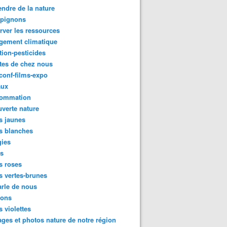
ndre de la nature
pignons
rver les ressources
gement climatique
tion-pesticides
tes de chez nous
conf-films-expo
aux
ommation
verte nature
s jaunes
s blanches
gies
es
s roses
s vertes-brunes
rle de nous
ions
s violettes
ges et photos nature de notre région