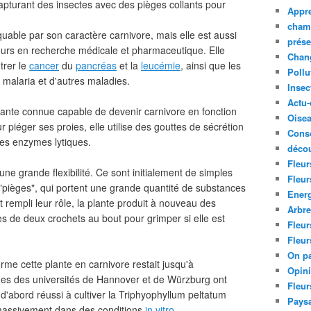
capturant des insectes avec des pièges collants pour
Appre
cham
uable par son caractère carnivore, mais elle est aussi
prése
eurs en recherche médicale et pharmaceutique. Elle
Chan
trer le
cancer
du
pancréas
et la
leucémie
, ainsi que les
Pollu
malaria et d'autres maladies.
Insec
Actu-
lante connue capable de devenir carnivore en fonction
Oise
piéger ses proies, elle utilise des gouttes de sécrétion
Cons
des enzymes lytiques.
décou
Fleur
une grande flexibilité. Ce sont initialement de simples
Fleur
es "pièges", qui portent une grande quantité de substances
Ener
t rempli leur rôle, la plante produit à nouveau des
Arbr
es de deux crochets au bout pour grimper si elle est
Fleur
Fleur
On pa
rme cette plante en carnivore restait jusqu'à
Opin
ues des universités de Hannover et de Würzburg ont
Fleur
 d'abord réussi à cultiver la Triphyophyllum peltatum
Paysa
 massivement dans des conditions
in vitro
.