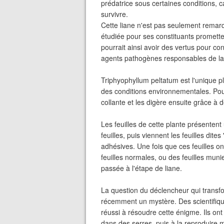
prédatrice sous certaines conditions, 
survivre.
Cette liane n'est pas seulement remarq
étudiée pour ses constituants promett
pourrait ainsi avoir des vertus pour con
agents pathogènes responsables de la 
Triphyophyllum peltatum est l'unique p
des conditions environnementales. Pour 
collante et les digère ensuite grâce à 
Les feuilles de cette plante présentent 
feuilles, puis viennent les feuilles dit
adhésives. Une fois que ces feuilles on
feuilles normales, ou des feuilles muni
passée à l'étape de liane.
La question du déclencheur qui transfo
récemment un mystère. Des scientifiq
réussi à résoudre cette énigme. Ils ont
dans des serres, puis à la reproduire