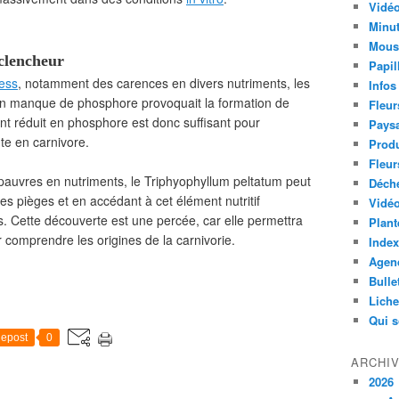
Vidéo
Minut
Mous
clencheur
Papil
ress
, notamment des carences en divers nutriments, les
Infos
un manque de phosphore provoquait la formation de
Fleur
t réduit en phosphore est donc suffisant pour
Paysa
te en carnivore.
Produ
Fleur
 pauvres en nutriments, le Triphyophyllum peltatum peut
Déch
es pièges et en accédant à cet élément nutritif
Vidéo
. Cette découverte est une percée, car elle permettra
Plant
 comprendre les origines de la carnivorie.
Index
Agend
Bulle
Lich
Qui 
epost
0
ARCHI
2026