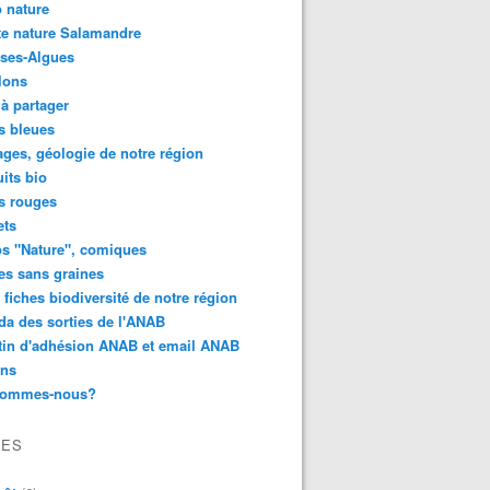
 nature
e nature Salamandre
ses-Algues
lons
 à partager
s bleues
ges, géologie de notre région
its bio
s rouges
ets
s "Nature", comiques
es sans graines
 fiches biodiversité de notre région
a des sorties de l'ANAB
tin d'adhésion ANAB et email ANAB
ens
sommes-nous?
VES