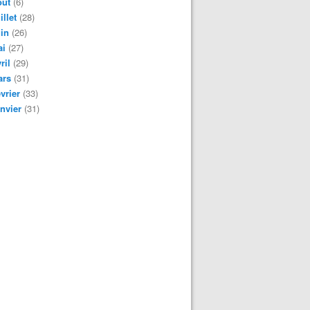
oût
(6)
illet
(28)
in
(26)
ai
(27)
ril
(29)
ars
(31)
vrier
(33)
nvier
(31)