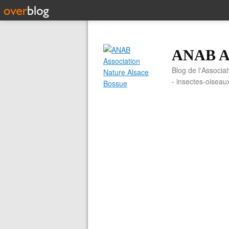
ANAB As
Blog de l'Associa
- insectes-oiseau