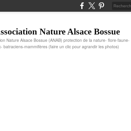
sociation Nature Alsace Bossue
tion Nature Alsace Bossue (ANAB) protection de la nature- flore-faune-
x- batraciens-mammifères (faire un clic pour agrandir les photos)