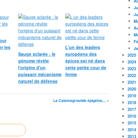
A
Ju
Ju
M
Av
M
our
Fé
r les
L'un des leaders
Ja
Sauge sclarée : le
européens des
2025
génome révèle
épices est né dans
2024
l'origine d'un
cette petite cour de
2023
puissant mécanisme
ferme
2022
naturel de défense
2021
2020
2019
La Calamagrostide épigéios,... »
2018
2017
2016
2015
2014
2013