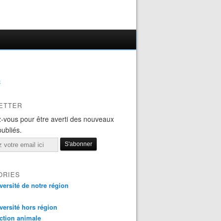
B
ETTER
-vous pour être averti des nouveaux
publiés.
ORIES
versité de notre région
versité hors région
ction animale