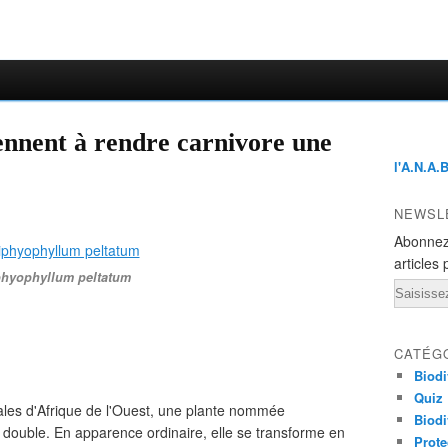
ennent à rendre carnivore une
l'A.N.A.
NEWSL
Abonnez
articles 
phyophyllum peltatum
Email
CATÉG
Biodi
Quiz
cales d'Afrique de l'Ouest, une plante nommée
Biodi
double. En apparence ordinaire, elle se transforme en
Prote