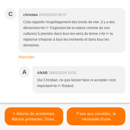
C
christian
26/02/2024 08:37
Cela rappelle l'engrillagement des bords de mer ,il y a des
décennies<br /> S'agissant de la nature comme de nos
cultures( à prendre dans tous les sens du terme )<br /> la
vigilance s'impose à tous les moments et dans tous les
domaines.
Répondre
A
ANAB
26/02/2024 10:52
Oui Christian, ne pas laisser faire ni accepter c'est
important<br /> Roland
< Adonis de printemps,
Face aux corvidés, la
Adonis printanier, Grand
nécessité d’une
œil-de-bœuf, Œil-de-bœuf
coordination plus que rurale
(Adonis vernalis)
>