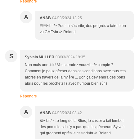
Répondre
A
ANAB
04/03/2024 13:25
🤣🤣<br /> Pour la sécurité, des progrès à faire bien
vu GMF<br /> Roland
S
Sylvain MULLER
03/03/2024 19:35
Non mais une fois! Vous rendez vous<br /> compte ?
Comment je peux pêcher dans ces conditions avec tous ces
arbres en travers de la rivière ... Bon ça deviendra des bons
abris pour les brochets ! ( avec humour bien sûr )
Répondre
A
ANAB
04/03/2024 08:42
😂<br /> Le long de la Blies, le castor a fait tomber
des pommiers.Il n'y a pas que les pêcheurs Sylvain
qui grognent après le castor!<br /> Roland