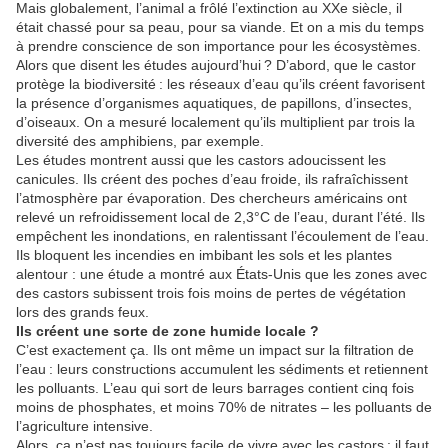
Mais globalement, l’animal a frôlé l’extinction au XXe siècle, il
était chassé pour sa peau, pour sa viande.
Et on a mis du temps
à prendre conscience de son importance pour les écosystèmes.
Alors q
ue disent les études aujourd’hui ?
D’abord, que le castor
protège la biodiversité : les réseaux d’eau qu’ils créent favorisent
la présence d’organismes aquatiques, de papillons, d’insectes,
d’oiseaux.
On a mesuré localement qu’ils multiplient par trois la
diversité des amphibiens, par exemple.
Les études montrent aussi que les castors adoucissent les
canicules. Ils créent des poches d’eau froide, ils rafraîchissent
l’atmosphère par évaporation. Des chercheurs américains ont
relevé un refroidissement local de 2,3°C de l’eau, durant l’été.
Ils
empêchent les inondations, en ralentissant l’écoulement de l’eau.
Ils bloquent les incendies en imbibant les sols et les plantes
alentour : une étude a montré aux États-Unis que les zones avec
des castors subissent trois fois moins de pertes de végétation
lors des grands feux.
Ils créent une sorte de zone humide locale ?
C’est exactement ça.
Ils ont même un impact sur la filtration de
l’eau : leurs constructions accumulent les sédiments et retiennent
les polluants. L’eau qui sort de leurs barrages contient cinq fois
moins de phosphates, et moins 70% de nitrates – les polluants de
l’agriculture intensive.
Alors, ça n’est pas toujours facile de vivre avec les castors : il faut