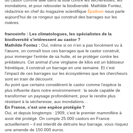
du castor comme allié dans la lutte contre les sécheresses, les
inondations, et pour rebooster la biodiversité. Mathilde Fontez,
rédactrice en chef du magazine scientifique
Epsiloon
nous parle
aujourd'hui de ce rongeur qui construit des barrages sur les
rivières.
franceinfo : Les climatologues, les spécialistes de la
biodiversité s’intéressent au castor ?
Mathilde Fontez :
Oui, même si on n’en a pas forcément vu à
l’œuvre, on connaît tous ces barrages que le castor construit,
pour immerger l’entrée de sa hutte, et se protéger contre les
prédateurs.
Cet animal d’une vingtaine de kilos est un bâtisseur
frénétique, il construit un barrage en une semaine.
Et c’est
l’impact de ces barrages sur les écosystèmes que les chercheurs
sont en train de découvrir.
Au point que certains considèrent le castor comme l’espèce la
plus influente dans notre environnement : la seule capable de
transformer un paysage profondément, pour le rendre plus
résistant à la sécheresse, aux inondations…
En France, c’est une espèce protégée ?
Oui, et depuis longtemps : 1909, c’est le premier mammifère à
avoir été protégé. On compte 25.000 castors en France
actuellement – il est interdit de détruire leur barrage, vous risquez
une amende de 150.000 euros.