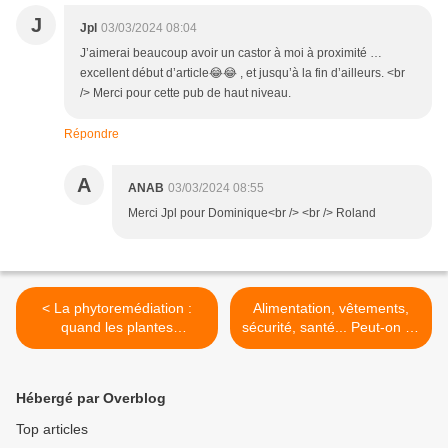
J
Jpl
03/03/2024 08:04
J’aimerai beaucoup avoir un castor à moi à proximité …
excellent début d’article😂😂 , et jusqu’à la fin d’ailleurs. <br
/> Merci pour cette pub de haut niveau.
Répondre
A
ANAB
03/03/2024 08:55
Merci Jpl pour Dominique<br /> <br /> Roland
< La phytoremédiation :
Alimentation, vêtements,
quand les plantes
sécurité, santé... Peut-on se
dépolluent les sols
passer des PFAS, ces
"polluants éternels" >
Hébergé par Overblog
Top articles