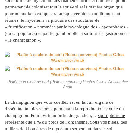
sous forme de mycélium, des filaments diffus et ramifiées qui lui
permettent de coloniser tout le sous-sol et la matière organique
pour mieux la décomposer. Lorsque certaines conditions sont
réunies, le mycélium va produire des structures de
« fructification » nommées par le mycologue des «
sporophores »
(ou carpophores) et par le grand public et surtout les gastronomes
«
le champignon »
.
Plutée à couleur de cerf (Pluteus cervinus) Photos Gilles Weiskircher
Anab
Le champignon que vous cueillez est en fait un organe de
dissémination des spores, permettant la reproduction sexuée du
champignon. Pour avoir un ordre de grandeur, le
sporophore ne
représente que 1 % du poids de l’organisme
. Sous vos pieds, des
milliers de kilomètres de mycélium serpentent dans le sol.