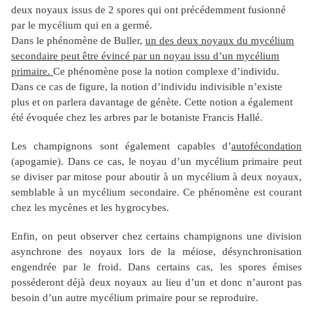
deux noyaux issus de 2 spores qui ont précédemment fusionné
par le mycélium qui en a germé.
Dans le phénomène de Buller,
un des deux noyaux du mycélium
secondaire peut être évincé par un noyau issu d’un mycélium
primaire.
Ce phénomène pose la notion complexe d’individu.
Dans ce cas de figure, la notion d’individu indivisible n’existe
plus et on parlera davantage de génète. Cette notion a également
été évoquée chez les arbres par le botaniste Francis Hallé.
Les champignons sont également capables d’
autofécondation
(apogamie). Dans ce cas, le noyau d’un mycélium primaire peut
se diviser par mitose pour aboutir à un mycélium à deux noyaux,
semblable à un mycélium secondaire. Ce phénomène est courant
chez les mycènes et les hygrocybes.
Enfin, on peut observer chez certains champignons une division
asynchrone des noyaux lors de la méiose, désynchronisation
engendrée par le froid. Dans certains cas, les spores émises
posséderont déjà deux noyaux au lieu d’un et donc n’auront pas
besoin d’un autre mycélium primaire pour se reproduire.