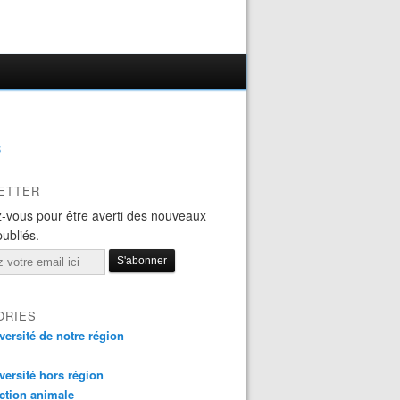
B
ETTER
-vous pour être averti des nouveaux
publiés.
ORIES
versité de notre région
versité hors région
ction animale