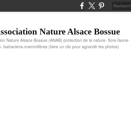
sociation Nature Alsace Bossue
tion Nature Alsace Bossue (ANAB) protection de la nature- flore-faune-
x- batraciens-mammifères (faire un clic pour agrandir les photos)