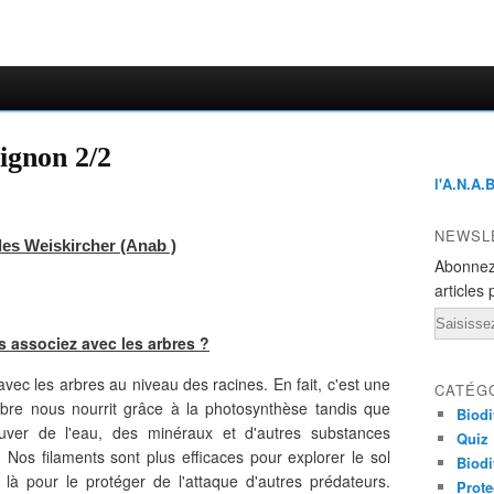
ignon 2/2
l'A.N.A.
NEWSL
lles Weiskircher (Anab )
Abonnez
articles 
Email
 associez avec les arbres ?
avec les arbres au niveau des racines. En fait, c'est une
CATÉG
rbre nous nourrit grâce à la photosynthèse tandis que
Biodi
ouver de l'eau, des minéraux et d'autres substances
Quiz
 Nos filaments sont plus efficaces pour explorer le sol
Biodi
à pour le protéger de l'attaque d'autres prédateurs.
Prote