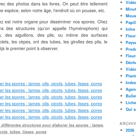
Vidéo
c des photos dans les livres. On peut être tellement
Minut
 espèce, selon notre âge, l'endroit où on pousse, etc.
Mous
z est notre organe pour disséminer nos spores. Chez
Papil
ns des structures (qu'on appelle l'hyménophore) qui
Infos
, des aiguillons, des plis, ou même des surfaces
Fleur
ts, les cèpes, ont des tubes, les girolles des plis, le
Paysa
jà le premier point à observer.
Produ
Fleur
Déch
Vidéo
Plant
Index
Agend
Bulle
Lich
Qui 
ARCHI
différentes structures pour élaborer les spores : lames,
2026
icots, tubes, lisses, pores