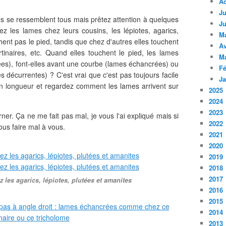
A
Ju
s se ressemblent tous mais prêtez attention à quelques
Ju
z les lames chez leurs cousins, les lépiotes, agarics,
M
hent pas le pied, tandis que chez d'autres elles touchent
Av
tinaires, etc. Quand elles touchent le pied, les lames
M
nées), font-elles avant une courbe (lames échancrées) ou
Fé
s décurrentes) ? C'est vrai que c'est pas toujours facile
Ja
n longueur et regardez comment les lames arrivent sur
2025
2024
2023
rner. Ça ne me fait pas mal, je vous l'ai expliqué mais si
2022
ous faire mal à vous.
2021
2020
2019
2018
2017
les agarics, lépiotes, plutées et amanites
2016
2015
2014
2013