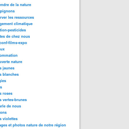
ndre de la nature
pignons
rver les ressources
gement climatique
tion-pesticides
tes de chez nous
conf-films-expo
aux
ommation
verte nature
s jaunes
s blanches
gies
es
s roses
s vertes-brunes
rle de nous
ions
s violettes
ges et photos nature de notre région