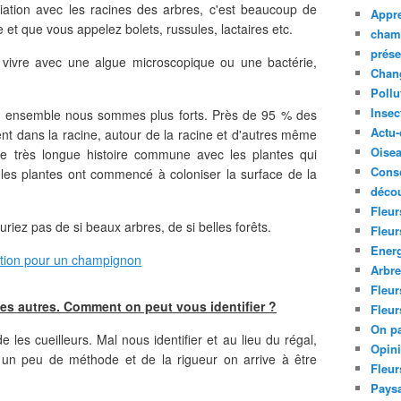
ation avec les racines des arbres, c'est beaucoup de
Appre
et que vous appelez bolets, russules, lactaires etc.
cham
prése
vivre avec une algue microscopique ou une bactérie,
Chan
Pollu
Insec
ar ensemble nous sommes plus forts. Près de 95 % des
Actu-
ent dans la racine, autour de la racine et d'autres même
Oise
e très longue histoire commune avec les plantes qui
Cons
 les plantes ont commencé à coloniser la surface de la
décou
Fleur
iez pas de si beaux arbres, de si belles forêts.
Fleur
Ener
Arbr
Fleur
des autres. Comment on peut vous identifier ?
Fleur
On pa
les cueilleurs. Mal nous identifier et au lieu du régal,
Opin
ec un peu de méthode et de la rigueur on arrive à être
Fleur
Paysa