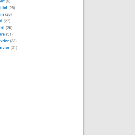
oût
(6)
illet
(28)
in
(26)
ai
(27)
ril
(29)
ars
(31)
vrier
(33)
nvier
(31)