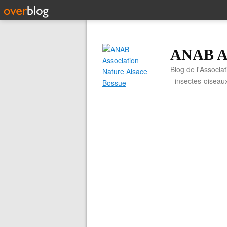
ANAB As
Blog de l'Associa
- insectes-oiseau