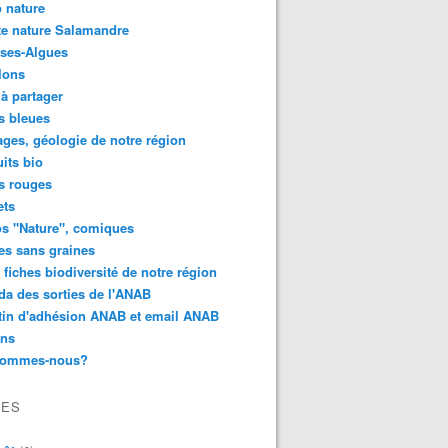
 nature
e nature Salamandre
ses-Algues
lons
 à partager
s bleues
ges, géologie de notre région
its bio
s rouges
ets
s "Nature", comiques
es sans graines
 fiches biodiversité de notre région
a des sorties de l'ANAB
tin d'adhésion ANAB et email ANAB
ens
sommes-nous?
VES