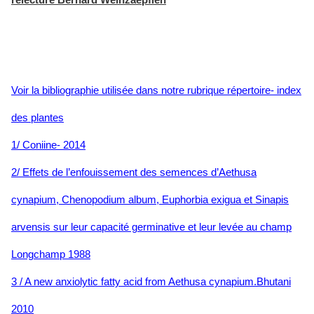
relecture Bernard Weinzaepflen
Voir la bibliographie utilisée dans notre rubrique répertoire- index
des plantes
1/ Coniine- 2014
2/
Effets de l’enfouissement des semences d’Aethusa
cynapium, Chenopodium album, Euphorbia exigua et Sinapis
arvensis sur leur capacité germinative et leur levée au champ
Longchamp 1988
3 / A new anxiolytic fatty acid from Aethusa cynapium.Bhutani
2010