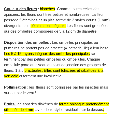
Couleur des fleurs
:
blanches
. Comme toutes celles des
apiacées, les fleurs sont très petites et nombreuses. La fleur
possède 5 étamines et un pistil formé de 2 styles courts (
1 mm
)
divergents. Les
pétales sont inégaux.
Les fleurs sont groupées
sur des ombelles composées de 5 à
12 cm
de diamètre.
Disposition des ombelles
:
Les ombelles principales ou
primaires ne portent pas de bractée (= petite feuille) à leur base.
Les 5 à 15 rayons inégaux des ombelles principales
se
terminent par des petites ombelles ou ombellules. Chaque
ombellule porte au niveau du point de jonction des groupes de
fleurs, 1 à 5
bractéoles. Elles sont foliacées et rabattues à la
verticale
et forment une involucelle.
Pollinisation
: les fleurs sont pollinisées par les insectes mais
surtout par le vent !
Fruits
: ce sont des dia
kènes de
forme oblongue profondément
sillonnés de
4 mm
avec deux styles résiduels sur le dessus
.