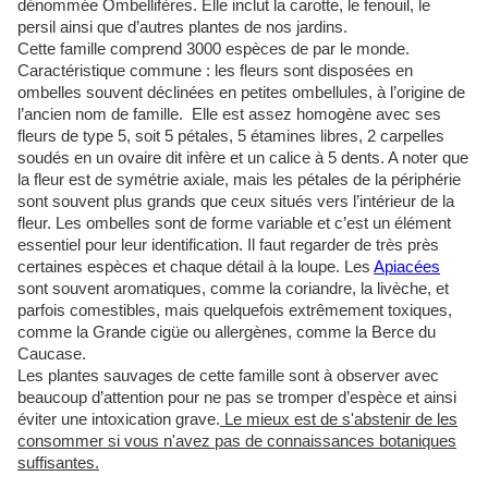
dénommée Ombellifères. Elle inclut la carotte, le fenouil, le
persil ainsi que d’autres plantes de nos jardins.
Cette famille comprend 3000 espèces de par le monde.
Caractéristique commune : les fleurs sont disposées en
ombelles souvent déclinées en petites ombellules, à l’origine de
l’ancien nom de famille. Elle est assez homogène avec ses
fleurs de type 5, soit 5 pétales, 5 étamines libres, 2 carpelles
soudés en un ovaire dit infère et un calice à 5 dents. A noter que
la fleur est de symétrie axiale, mais les pétales de la périphérie
sont souvent plus grands que ceux situés vers l’intérieur de la
fleur. Les ombelles sont de forme variable et c’est un élément
essentiel pour leur identification. Il faut regarder de très près
certaines espèces et chaque détail à la loupe. Les
Apiacées
sont souvent aromatiques, comme la coriandre, la livèche, et
parfois comestibles, mais quelquefois extrêmement toxiques,
comme la Grande cigüe ou allergènes, comme la Berce du
Caucase.
Les plantes sauvages de cette famille sont à observer avec
beaucoup d’attention pour ne pas se tromper d’espèce et ainsi
éviter une intoxication grave.
Le mieux est de s'abstenir de les
consommer si vous n'avez pas de connaissances botaniques
suffisantes.