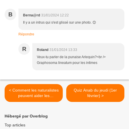
B
Berna@rd
31/01/2024 12:22
Il y a un intrus qui s'est glissé sur une photo. 😊
Répondre
R
Roland
31/01/2024 13:33
Veux-tu parler de la punaise Arlequin?<br />
Graphosoma lineatum pour les intimes
< Comment les naturalistes
Quiz Anab du jeudi (1er
peuvent aider les
février) >
archéologues
Hébergé par Overblog
Top articles