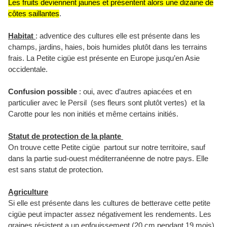
Les fruits deviennent jaunes et présentent alors une dizaine de
côtes saillantes
.
Habitat
: adventice des cultures elle est présente dans les
champs, jardins, haies, bois humides plutôt dans les terrains
frais.
La
Petite cigüe
est présente en Europe jusqu’en Asie
occidentale.
Confusion possible
: oui, avec d’autres apiacées et en
particulier avec le Persil (ses fleurs sont plutôt vertes) et la
Carotte pour les non initiés et même certains initiés.
Statut de protection de la plante
On trouve cette Petite cigüe partout sur notre territoire,
sauf
dans la partie sud-ouest méditerranéenne de notre pays. Elle
est sans statut de protection.
Agriculture
Si elle est présente dans les cultures de betterave cette petite
cigüe
peut impacter assez négativement les rendements. Les
graines résistent a un enfouissement (
20 cm
pendant 19 mois).