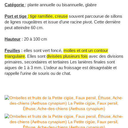
Catégorie
:
plante annuelle ou bisannuelle, glabre
Port et tige
:
tige ramifiée, creuse
souvent parcourue de sillons
de lignes rougeâtres et issue d’une racine pivot. Cette dernière
peut atteindre
60 cm
.
Hauteur
: 20 à
100 cm
Feuilles
:
elles sont vert foncé,
m
olles et ont un contour
triangulaire
. Elles sont
divisées plusieurs fois
avec des divisions
primaires, secondaires et tertiaires Les lanières finales sont
aigues de 1 à
3 mm
. L’odeur au froissage est désagréable et
rappelle l’urine de souris ou de chat.