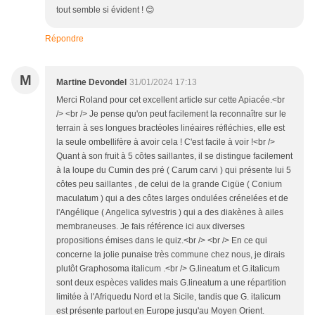
tout semble si évident ! 😊
Répondre
M
Martine Devondel
31/01/2024 17:13
Merci Roland pour cet excellent article sur cette Apiacée.<br
/> <br /> Je pense qu'on peut facilement la reconnaître sur le
terrain à ses longues bractéoles linéaires réfléchies, elle est
la seule ombellifère à avoir cela ! C'est facile à voir !<br />
Quant à son fruit à 5 côtes saillantes, il se distingue facilement
à la loupe du Cumin des pré ( Carum carvi ) qui présente lui 5
côtes peu saillantes , de celui de la grande Cigüe ( Conium
maculatum ) qui a des côtes larges ondulées crénelées et de
l'Angélique ( Angelica sylvestris ) qui a des diakènes à ailes
membraneuses. Je fais référence ici aux diverses
propositions émises dans le quiz.<br /> <br /> En ce qui
concerne la jolie punaise très commune chez nous, je dirais
plutôt Graphosoma italicum .<br /> G.lineatum et G.italicum
sont deux espèces valides mais G.lineatum a une répartition
limitée à l'Afriquedu Nord et la Sicile, tandis que G. italicum
est présente partout en Europe jusqu'au Moyen Orient.