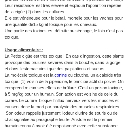
Leur résistance est très élevée et explique l’apparition répétée
de la cigüe (2) dans les cultures.
Elle est vénéneuse pour le bétail, mortelle pour les vaches pour
une quantité de15 kg et toxique pour les chevaux.
Une partie des toxines est détruite au séchage, le foin n’est pas
toxique.
Usage alimentaire :
La
Petite cigüe est très toxique !
En cas d’ingestion, cette plante
provoque des brûlures sévères dans la bouche, dans la gorge
et dans l’estomac ainsi que des palpitations et sueurs.
La molécule toxique est la
conine
ou cicutine, un alcaloïde très
toxique (1) voisin de la pipéridine, le principe actif du poivre. On
comprend mieux ses effets de brûlure. C’est un poison toxique,
à 5 mg/kg pour un humain. Son action est voisine de celle du
curare. Le curare bloque l’influx nerveux vers les muscles et
causent donc la mort par paralysie des muscles respiratoires.
Son odeur rappelle justement l’odeur d’urine de souris ou de
chat signalée au paragraphe feuille. Aristote est le premier
humain connu à avoir été empoisonné avec cette substance