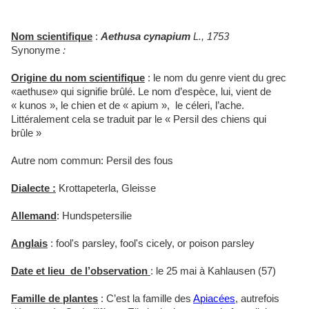
Nom scientifique
:
Aethusa cynapium
L., 1753
Synonyme
:
Origine du nom scientifique
:
le nom du genre vient du grec
«aethuse» qui signifie brûlé. Le nom d’espèce, lui, vient de
« kunos », le chien et de « apium », le céleri, l’ache.
Littéralement cela se traduit par le « Persil des chiens qui
brûle »
Autre nom commun: Persil des fous
Dialecte :
Krottapeterla, Gleisse
Allemand
: Hundspetersilie
Anglais
: fool's parsley, fool's cicely, or poison parsley
Date et lieu de l’observation
:
le 25 mai à Kahlausen (57)
Famille de plantes
:
C’est la famille des
Apiacées
, autrefois